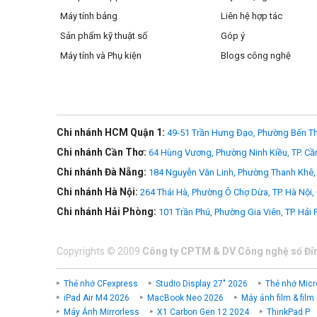
Máy tính bảng
Liên hệ hợp tác
Sản phẩm kỹ thuật số
Góp ý
Máy tính và Phụ kiện
Blogs công nghệ
Chi nhánh HCM Quận 1:
49-51 Trần Hưng Đạo, Phường Bến Th
Chi nhánh Cần Thơ:
64 Hùng Vương, Phường Ninh Kiều, TP. Cầ
Chi nhánh Đà Nẵng:
184 Nguyễn Văn Linh, Phường Thanh Khê, 
Chi nhánh Hà Nội:
264 Thái Hà, Phường Ô Chợ Dừa, TP. Hà Nội,
Chi nhánh Hải Phòng:
101 Trần Phú, Phường Gia Viên, TP. Hải
Copyrights
©
2009
Công ty CPTM & DV Công nghệ số Đỉ
Thẻ nhớ CFexpress
Studio Display 27" 2026
Thẻ nhớ Micr
iPad Air M4 2026
MacBook Neo 2026
Máy ảnh film & film
Máy Ảnh Mirrorless
X1 Carbon Gen 12 2024
ThinkPad P