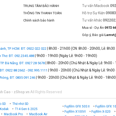
Tư vấn Macbook
09
TRUNG TÂM BẢO HÀNH
Hỗ trợ Sự Kiện
0908
THÔNG TIN THANH TOÁN
Tư vấn khác
092202
Chính sách bảo hành
Mua sỉ - Dự Án
0972 6
Góp ý, Báo giá
Lamvt
| 8h30 - 21h00 (CN: 8h30 - 20h00, Lễ: 8h30
ành, TP. HCM. ĐT: 0922 022 022
| 9h00 - 19h00 (Ngày Lễ: 9h00 - 19h00)
n Thơ. ĐT: 092.2345.488
| 8h00 - 20h00 (Chủ Nhật & Ngày Lễ: 9h00 -
TP. Đà Nẵng. ĐT: 0927 28 5678
| 9h00 - 20h00 (Chủ Nhật & Ngày Lễ: 9h00 
 ĐT: 0922 88 2662 - 092.995.1111
| 9h00 - 20h00 (Chủ Nhật & Ngày Lễ: 9h00 - 18h00
 Phòng, ĐT: 0835 091 246
nh Cao - zShop.vn
All Rights Reserved
o SD
Thẻ nhớ SD
Fujifilm GFX 50S II
Fujifilm GFX 1
 Kodak
T14 Gen 6 2025
Fujifilm X100VI
Fujifilm X-S20
MacBook Pro
MacBook Air