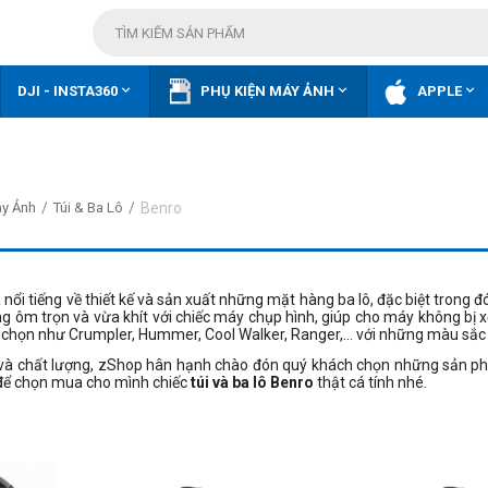



DJI - INSTA360
PHỤ KIỆN MÁY ẢNH
APPLE
/
/
Benro
áy Ảnh
Túi & Ba Lô
nổi tiếng về thiết kế và sản xuất những mặt hàng ba lô, đặc biệt trong 
 ôm trọn và vừa khít với chiếc máy chụp hình, giúp cho máy không bị xộ
chọn như Crumpler, Hummer, Cool Walker, Ranger,... với những màu sắc 
 và chất lượng, zShop hân hạnh chào đón quý khách chọn những sản ph
ể chọn mua cho mình chiếc
túi và ba lô Benro
thật cá tính nhé.