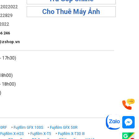
22022022
Cho Thuê Máy Ảnh
322829
2022
66 246
@zshop.vn
 - 17h30)
 18h00)
- 18h00)
)
00RF
Fujifilm GFX 100S
Fujifilm GFX 50R
Fujifilm X-H2S
Fujifilm X-T5
Fujifilm X-T30 III