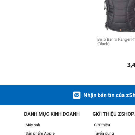
Ba lô Benro Ranger P
(Black)
3,
Nhận bản tin của zS
DANH MỤC KINH DOANH
GIỚI THIỆU ZSHOP
Máy ảnh
Giới thiệu
Sản phẩm Apple
Tuyển dụng