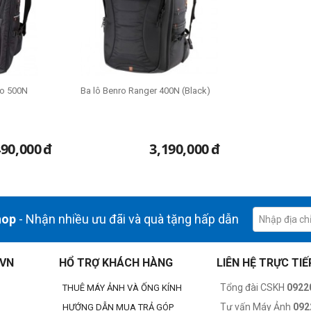
ro 500N
Ba lô Benro Ranger 400N (Black)
490,000
đ
3,190,000
đ
hop
- Nhận nhiều ưu đãi và quà tặng hấp dẫn
.VN
HỔ TRỢ KHÁCH HÀNG
LIÊN HỆ TRỰC TIẾ
Tổng đài CSKH
0922
THUÊ MÁY ẢNH VÀ ỐNG KÍNH
Tư vấn Máy Ảnh
092
HƯỚNG DẪN MUA TRẢ GÓP