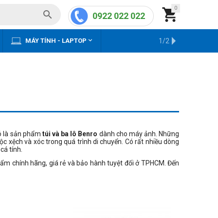
0


0922 022 022


MÁY TÍNH - LAPTOP
KHO HÀNG CŨ
1/2
đó là sản phẩm
túi và ba lô Benro
dành cho máy ảnh. Những
c xệch và xóc trong quá trình di chuyển. Có rất nhiều dòng
cá tính.
ẩm chính hãng, giá rẻ và bảo hành tuyệt đối ở TPHCM. Đến