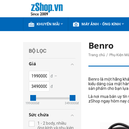


KHUYẾN MÃI
MÁY ẢNH - ỐNG KÍNH
Benro
BỘ LỌC
/
Trang chủ
Phụ Kiện M
Giá
đ
–
Benro là một hãng khá 
kiểu dáng của mặt hàng
đ
sản phẩm cho bạn lựa 
Là nơi mua bán uy tín
zShop ngay hôm nay đ
1990000
đ
3490000
đ
Sức chứa
1 - 2 body, nhiều
ống kính và phụ kiện