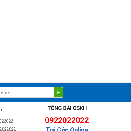
TỔNG ĐÀI CSKH
P
0922022022
022022
Trả Góp Online
2022022