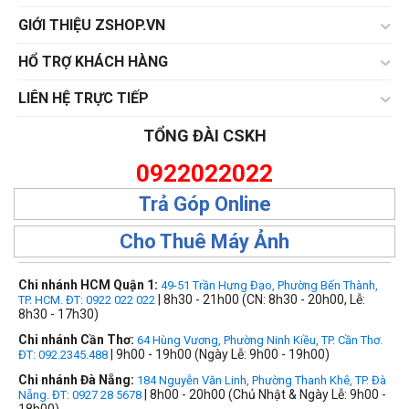
GIỚI THIỆU ZSHOP.VN
HỔ TRỢ KHÁCH HÀNG
LIÊN HỆ TRỰC TIẾP
TỔNG ĐÀI CSKH
0922022022
Trả Góp Online
Cho Thuê Máy Ảnh
Chi nhánh HCM Quận 1:
49-51 Trần Hưng Đạo, Phường Bến Thành,
| 8h30 - 21h00 (CN: 8h30 - 20h00, Lễ:
TP. HCM. ĐT: 0922 022 022
8h30 - 17h30)
Chi nhánh Cần Thơ:
64 Hùng Vương, Phường Ninh Kiều, TP. Cần Thơ.
| 9h00 - 19h00 (Ngày Lễ: 9h00 - 19h00)
ĐT: 092.2345.488
Chi nhánh Đà Nẵng:
184 Nguyễn Văn Linh, Phường Thanh Khê, TP. Đà
| 8h00 - 20h00 (Chủ Nhật & Ngày Lễ: 9h00 -
Nẵng. ĐT: 0927 28 5678