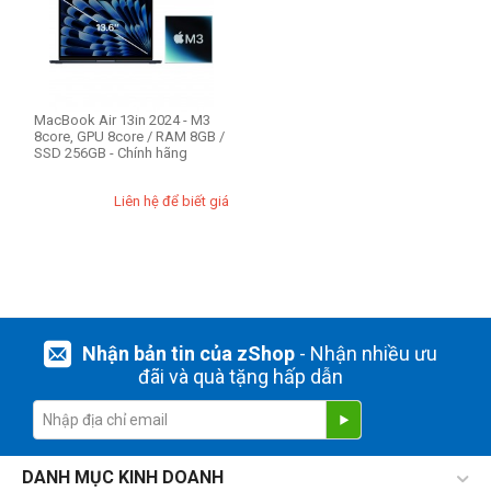
CPU Mac
Apple M3 8-core
MacBook Air 13in 2024 - M3
RAM Mac
8core, GPU 8core / RAM 8GB /
SSD 256GB - Chính hãng
8GB
Liên hệ để biết giá
Ổ cứng SSD
256GB
Nhận bản tin của zShop
- Nhận nhiều ưu
đãi và quà tặng hấp dẫn
DANH MỤC KINH DOANH