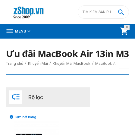

0



MENU
Ưu đãi MacBook Air 13in M3
BỘ LỌC
/
/
/
Trang chủ
Khuyến Mãi
Khuyến Mãi MacBook
MacBook Air M3 Sẵn H
Giá
đ
–
đ

Bộ lọc
0
đ
0
đ
Đời Mac

Tạm hết hàng
2024