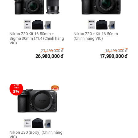
Nikon Z30 Kit 16-50mm +
Nikon Z30 + Kit 16-50mm
Sigma 30mm f/1.4 (Chính hãng
(Chính hãng VIC)
VIC)
27,480,000
đ
18,490,000
đ
26,980,000
đ
17,990,000
đ
GIẢM
THÊM
3%
Nikon Z30 (Body) (Chính hãng
VIC)