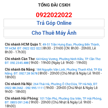
TỔNG ĐÀI CSKH
0922022022
Trả Góp Online
Cho Thuê Máy Ảnh
Chi nhánh HCM Quận 1:
49-51 Trần Hưng Đạo, Phường Bến Thành,
| 8h30 - 21h00 (CN: 8h30 - 20h00, Lễ:
TP. HCM. ĐT: 0922 022 022
8h30 - 17h30)
Chi nhánh Cần Thơ:
64 Hùng Vương, Phường Ninh Kiều, TP. Cần Thơ.
| 9h00 - 19h00 (Ngày Lễ: 9h00 - 19h00)
ĐT: 092.2345.488
Chi nhánh Đà Nẵng:
184 Nguyễn Văn Linh, Phường Thanh Khê, TP. Đà
| 8h00 - 20h00 (Chủ Nhật & Ngày Lễ: 9h00 -
Nẵng. ĐT: 0927 28 5678
18h00)
Chi nhánh Hà Nội:
264 Thái Hà, Phường Ô Chợ Dừa, TP. Hà Nội, ĐT:
| 9h00 - 20h00 (Chủ Nhật & Ngày Lễ:
0922 88 2662 - 092.995.1111
9h00 - 18h00)
Chi nhánh Hải Phòng:
101 Trần Phú, Phường Gia Viên, TP. Hải Phòng,
| 9h00 - 20h00 (Chủ Nhật & Ngày Lễ: 9h00 -
ĐT: 0835 091 246
18h00)