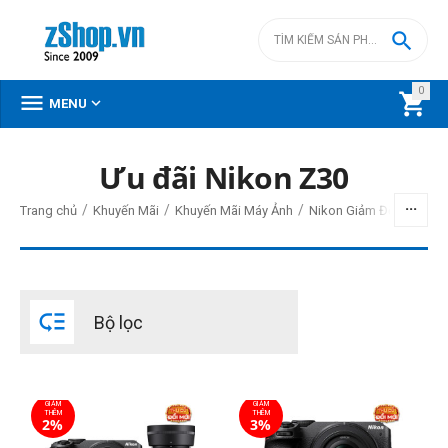

0



MENU
Ưu đãi Nikon Z30
BỘ LỌC
/
/
/
Trang chủ
Khuyến Mãi
Khuyến Mãi Máy Ảnh
Nikon Giảm Đến 20,000
Giá
đ
–
đ

Bộ lọc
16490000
đ
27480000
đ
Cấp độ chuyên nghiệp
GIẢM
GIẢM
Bán chuyên
THÊM
THÊM
2%
3%