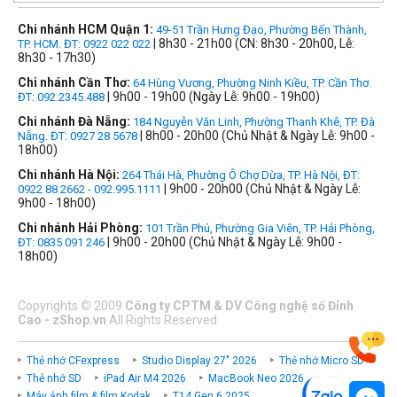
Chi nhánh HCM Quận 1:
49-51 Trần Hưng Đạo, Phường Bến Thành,
| 8h30 - 21h00 (CN: 8h30 - 20h00, Lễ:
TP. HCM. ĐT: 0922 022 022
8h30 - 17h30)
Chi nhánh Cần Thơ:
64 Hùng Vương, Phường Ninh Kiều, TP. Cần Thơ.
| 9h00 - 19h00 (Ngày Lễ: 9h00 - 19h00)
ĐT: 092.2345.488
Chi nhánh Đà Nẵng:
184 Nguyễn Văn Linh, Phường Thanh Khê, TP. Đà
| 8h00 - 20h00 (Chủ Nhật & Ngày Lễ: 9h00 -
Nẵng. ĐT: 0927 28 5678
18h00)
Chi nhánh Hà Nội:
264 Thái Hà, Phường Ô Chợ Dừa, TP. Hà Nội, ĐT:
| 9h00 - 20h00 (Chủ Nhật & Ngày Lễ:
0922 88 2662 - 092.995.1111
9h00 - 18h00)
Chi nhánh Hải Phòng:
101 Trần Phú, Phường Gia Viên, TP. Hải Phòng,
| 9h00 - 20h00 (Chủ Nhật & Ngày Lễ: 9h00 -
ĐT: 0835 091 246
18h00)
Copyrights
©
2009
Công ty CPTM & DV Công nghệ số Đỉnh
Cao - zShop.vn
All Rights Reserved
Thẻ nhớ CFexpress
Studio Display 27" 2026
Thẻ nhớ Micro SD
Thẻ nhớ SD
iPad Air M4 2026
MacBook Neo 2026
Máy ảnh film & film Kodak
T14 Gen 6 2025