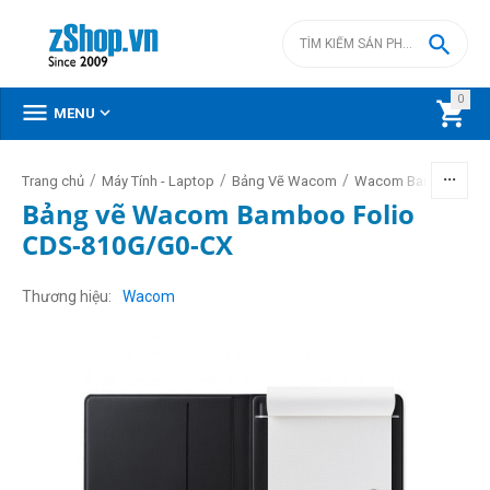

0



MENU
/
/
/
/
Trang chủ
Máy Tính - Laptop
Bảng Vẽ Wacom
Wacom Bamboo
Bảng vẽ Wacom Bamboo Folio
CDS-810G/G0-CX
Thương hiệu
Wacom