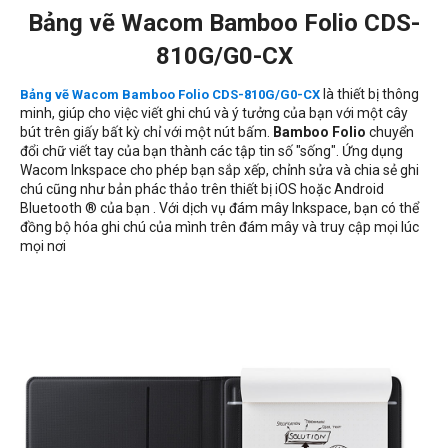
Bảng vẽ Wacom Bamboo Folio CDS-
810G/G0-CX
là thiết bị thông
Bảng vẽ Wacom Bamboo Folio CDS-810G/G0-CX
minh, giúp cho việc viết ghi chú và ý tưởng của bạn với một cây
bút trên giấy bất kỳ chỉ với một nút bấm.
Bamboo Folio
chuyển
đổi chữ viết tay của bạn thành các tập tin số "sống". Ứng dụng
Wacom Inkspace cho phép bạn sắp xếp, chỉnh sửa và chia sẻ ghi
chú cũng như bản phác thảo trên thiết bị iOS hoặc Android
Bluetooth ® của bạn . Với dịch vụ đám mây Inkspace, bạn có thể
đồng bộ hóa ghi chú của mình trên đám mây và truy cập mọi lúc
mọi nơi