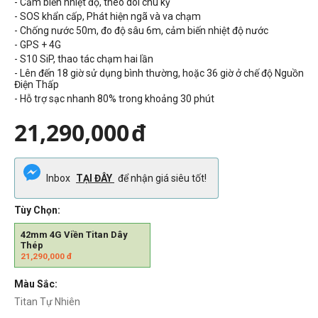
- Cảm biến nhiệt độ, theo dõi chu kỳ
- SOS khẩn cấp, Phát hiện ngã và va chạm
- Chống nước 50m, đo độ sâu 6m, cảm biến nhiệt độ nước
- GPS + 4G
- S10 SiP, thao tác chạm hai lần
- Lên đến 18 giờ sử dụng bình thường, hoặc 36 giờ ở chế độ Nguồn
Điện Thấp
- Hỗ trợ sạc nhanh 80% trong khoảng 30 phút
21,290,000
đ
Inbox
TẠI ĐÂY
để nhận giá siêu tốt!
Tùy Chọn:
42mm 4G Viền Titan Dây
Thép
21,290,000
đ
Màu Sắc:
Titan Tự Nhiên