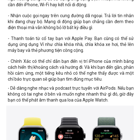
cần đến iPhone, Wi-Fi hay kết nối di động.
-
Nhận cuộc gọi ngay trên cung đường dã ngoại. Trả lời tin nhắn
khi đang chạy bộ. Mạng di động giúp bạn chẳng cần đem theo
điện thoại mà vẫn không bỏ lỡ bất kỳ điều gì.
- Thanh toán từ cổ tay bạn với Apple Pay. Bạn cũng có thể sử
dụng ứng dụng Ví như chìa khóa nhà, chìa khóa xe hơi, thẻ lên
máy bay và thẻ phương tiện công cộng.
- Chính Xác có thể chỉ dẫn bạn đến vị trí iPhone của mình bằng
cách hiển thị khoảng cách và hướng đi. Và khi bạn đến gần, phản
hồi cảm ứng, một tiếng kêu nhỏ có thể nghe thấy được và một
chỉ báo trực quan sẽ giúp bạn tìm đúng mục tiêu.
- Dễ dàng nghe nhạc và podcast trực tuyến với AirPods. Nếu bạn
không có tai nghe ở bên và muốn nghe nhanh thứ gì đó, giờ đây
bạn có thể phát âm thanh qua loa của Apple Watch.