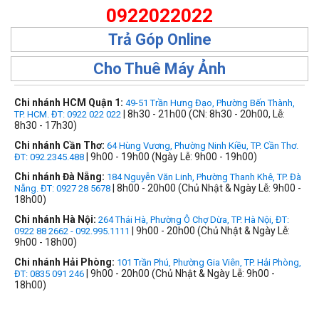
0922022022
Trả Góp Online
Cho Thuê Máy Ảnh
Chi nhánh HCM Quận 1:
49-51 Trần Hưng Đạo, Phường Bến Thành,
| 8h30 - 21h00 (CN: 8h30 - 20h00, Lễ:
TP. HCM. ĐT: 0922 022 022
8h30 - 17h30)
Chi nhánh Cần Thơ:
64 Hùng Vương, Phường Ninh Kiều, TP. Cần Thơ.
| 9h00 - 19h00 (Ngày Lễ: 9h00 - 19h00)
ĐT: 092.2345.488
Chi nhánh Đà Nẵng:
184 Nguyễn Văn Linh, Phường Thanh Khê, TP. Đà
| 8h00 - 20h00 (Chủ Nhật & Ngày Lễ: 9h00 -
Nẵng. ĐT: 0927 28 5678
18h00)
Chi nhánh Hà Nội:
264 Thái Hà, Phường Ô Chợ Dừa, TP. Hà Nội, ĐT:
| 9h00 - 20h00 (Chủ Nhật & Ngày Lễ:
0922 88 2662 - 092.995.1111
9h00 - 18h00)
Chi nhánh Hải Phòng:
101 Trần Phú, Phường Gia Viên, TP. Hải Phòng,
| 9h00 - 20h00 (Chủ Nhật & Ngày Lễ: 9h00 -
ĐT: 0835 091 246
18h00)