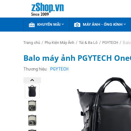


KHUYẾN MÃI
MÁY ẢNH - ỐNG KÍNH
/
/
/
/
Bal
Trang chủ
Phụ Kiện Máy Ảnh
Túi & Ba Lô
PGYTECH
Balo máy ảnh PGYTECH OneG
Thương hiệu
PGYTECH