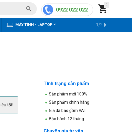
0


0922 022 022


MÁY TÍNH - LAPTOP
KHO HÀNG CŨ
1/2
Tình trạng sản phẩm
Sản phẩm mới 100%
Sản phẩm chính hãng
iêu tốt!
Giá đã bao gồm VAT
Bảo hành 12 tháng
Chuyên gia tư vấn