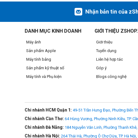
Mang theo hai kiểu, chuyển đổi chế độ dễ dà
Nhận bản tin của zS
- Chế độ ba lô: Thoải mái, rảnh tay
- Chế độ cầm tay: Dễ dàng, thời trang khi di chuyển
DANH MỤC KINH DOANH
GIỚI THIỆU ZSHOP
Mở phẳng hoàn toàn, lưu trữ không lo lắng
Máy ảnh
Giới thiệu
Sản phẩm Apple
Tuyển dụng
Mở phẳng hoàn toàn 180° ở mặt sau giúp dễ dàng lấy và sắp 
Máy tính bảng
Liên hệ hợp tác
Sản phẩm kỹ thuật số
Góp ý
Máy tính và Phụ kiện
Blogs công nghệ
Chi nhánh HCM Quận 1:
49-51 Trần Hưng Đạo, Phường Bến Th
Chi nhánh Cần Thơ:
64 Hùng Vương, Phường Ninh Kiều, TP. Cầ
Chi nhánh Đà Nẵng:
184 Nguyễn Văn Linh, Phường Thanh Khê, 
Chi nhánh Hà Nội:
264 Thái Hà, Phường Ô Chợ Dừa, TP. Hà Nội,