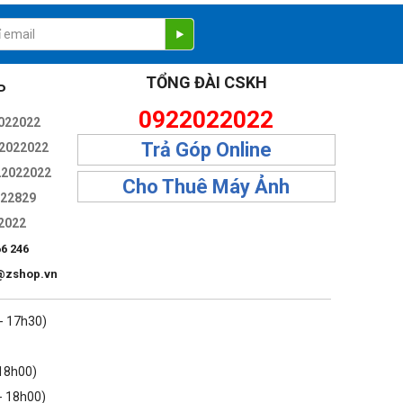
TỔNG ĐÀI CSKH
P
0922022022
022022
Trả Góp Online
2022022
.
22022022
Cho Thuê Máy Ảnh
322829
2022
66 246
@zshop.vn
 - 17h30)
 18h00)
- 18h00)