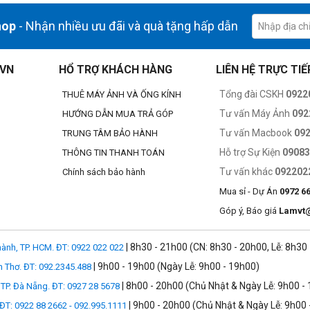
ng
hop
- Nhận nhiều ưu đãi và quà tặng hấp dẫn
.VN
HỔ TRỢ KHÁCH HÀNG
LIÊN HỆ TRỰC TIẾ
Tổng đài CSKH
0922
THUÊ MÁY ẢNH VÀ ỐNG KÍNH
Tư vấn Máy Ảnh
092
HƯỚNG DẪN MUA TRẢ GÓP
xếp đồ đạc. Trang bị khóa an toàn để yên tâm hơn khi di chuyển, du lịch
Tư vấn Macbook
09
TRUNG TÂM BẢO HÀNH
Hỗ trợ Sự Kiện
0908
THÔNG TIN THANH TOÁN
Tư vấn khác
092202
Chính sách bảo hành
Mua sỉ - Dự Án
0972 6
Góp ý, Báo giá
Lamvt
| 8h30 - 21h00 (CN: 8h30 - 20h00, Lễ: 8h30
ành, TP. HCM. ĐT: 0922 022 022
| 9h00 - 19h00 (Ngày Lễ: 9h00 - 19h00)
n Thơ. ĐT: 092.2345.488
| 8h00 - 20h00 (Chủ Nhật & Ngày Lễ: 9h00 -
TP. Đà Nẵng. ĐT: 0927 28 5678
| 9h00 - 20h00 (Chủ Nhật & Ngày Lễ: 9h00 
 ĐT: 0922 88 2662 - 092.995.1111