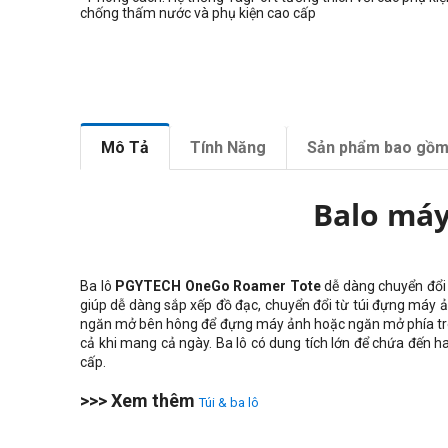
chống thấm nước và phụ kiện cao cấp
Mô Tả
Tính Năng
Sản phẩm bao gồ
Balo má
Ba lô
PGYTECH OneGo Roamer Tote
dễ dàng chuyển đổi 
giúp dễ dàng sắp xếp đồ đạc, chuyển đổi từ túi đựng máy ả
ngăn mở bên hông để đựng máy ảnh hoặc ngăn mở phía trên đ
cả khi mang cả ngày. Ba lô có dung tích lớn để chứa đến h
cấp.
>>> Xem thêm
Túi & ba lô