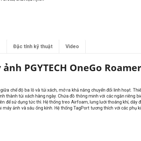
m
Đặc tính kỹ thuật
Video
y ảnh PGYTECH OneGo Roamer 
giữa chế độ ba lô và túi xách, mở ra khả năng chuyển đổi linh hoạt. Th
nh thành túi xách hàng ngày. Chứa đồ thông minh với các ngăn riêng biệt
ể sử dụng tức thì. Hệ thống treo Airfoam, lưng lưới thoáng khí, dây đe
ai máy ảnh và sáu ống kính. Hệ thống TagPort tương thích với các phụ k