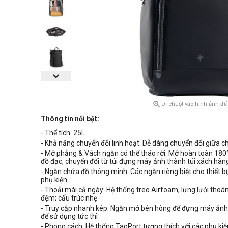

Di chuột vào hình ảnh để
Thông tin nổi bật:
- Thể tích: 25L
- Khả năng chuyển đổi linh hoạt: Dễ dàng chuyển đổi giữa ch
- Mở phẳng & Vách ngăn có thể tháo rời: Mở hoàn toàn 180
đồ đạc, chuyển đổi từ túi đựng máy ảnh thành túi xách hàn
- Ngăn chứa đồ thông minh: Các ngăn riêng biệt cho thiết bị
phụ kiện
- Thoải mái cả ngày: Hệ thống treo Airfoam, lưng lưới thoá
đệm; cấu trúc nhẹ
- Truy cập nhanh kép: Ngăn mở bên hông để đựng máy ảnh v
để sử dụng tức thì
- Phong cách: Hệ thống TagPort tương thích với các phụ kiện