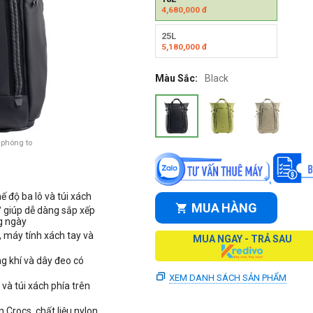
4,680,000
đ
25L
5,180,000
đ
Màu Sắc:
Black
 phóng to
ế độ ba lô và túi xách
MUA HÀNG
° giúp dễ dàng sắp xếp
g ngày
, máy tính xách tay và
MUA NGAY - TRẢ SAU
ng khí và dây đeo có
XEM DANH SÁCH SẢN PHẨM
à túi xách phía trên
 Crocs, chất liệu nylon