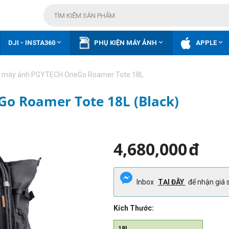



DJI - INSTA360
PHỤ KIỆN MÁY ẢNH
APPLE
o máy ảnh PGYTECH OneGo Roamer Tote 18L
o Roamer Tote 18L (Black)
4,680,000
đ
Inbox
TẠI ĐÂY
để nhận giá s
Kích Thước:
18L