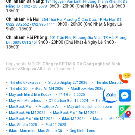
Chi nhánh Đà Nẵng:
184 Nguyễn Văn Linh, Phường Thanh Khê, TP. Đà
| 8h00 - 20h00 (Chủ Nhật & Ngày Lễ: 9h00 -
Nẵng. ĐT: 0927 28 5678
18h00)
Chi nhánh Hà Nội:
264 Thái Hà, Phường Ô Chợ Dừa, TP. Hà Nội, ĐT:
| 9h00 - 20h00 (Chủ Nhật & Ngày Lễ:
0922 88 2662 - 092.995.1111
9h00 - 18h00)
Chi nhánh Hải Phòng:
101 Trần Phú, Phường Gia Viên, TP. Hải Phòng,
| 9h00 - 20h00 (Chủ Nhật & Ngày Lễ: 9h00 -
ĐT: 0835 091 246
18h00)
Copyrights
©
2009
Công ty CPTM & DV Công nghệ số Đỉnh
Cao - zShop.vn
All Rights Reserved
Thẻ nhớ CFexpress
Studio Display 27" 2026
Thẻ nhớ Micro SD
Thẻ nhớ SD
iPad Air M4 2026
MacBook Neo 2026
Máy ảnh film & film Kodak
T14 Gen 6 2025
Máy Ảnh Mirrorless
X1 Carbon Gen 12 2024
ThinkPad P
MacBook Pro
MacBook Air
Máy ảnh du lịch siêu zoom
MacBook Air M4 2025
MacBook Pro 14in M4 2024
MacBook Pro 16in M4 2024
iMac M4 2024
Mac mini M4 2024
Mac Studio 2025
iPad 11 2025
iMac - Mac mini - Mac Studio Cũ
Ống Kính - Lens