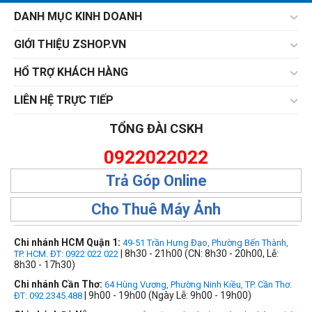
DANH MỤC KINH DOANH
GIỚI THIỆU ZSHOP.VN
HỔ TRỢ KHÁCH HÀNG
LIÊN HỆ TRỰC TIẾP
TỔNG ĐÀI CSKH
0922022022
Trả Góp Online
Cho Thuê Máy Ảnh
Chi nhánh HCM Quận 1:
49-51 Trần Hưng Đạo, Phường Bến Thành,
| 8h30 - 21h00 (CN: 8h30 - 20h00, Lễ:
TP. HCM. ĐT: 0922 022 022
8h30 - 17h30)
Chi nhánh Cần Thơ:
64 Hùng Vương, Phường Ninh Kiều, TP. Cần Thơ.
| 9h00 - 19h00 (Ngày Lễ: 9h00 - 19h00)
ĐT: 092.2345.488