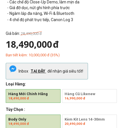
- Các chế độ
Close-Up Demo,
làm mịn da
- Giá đỡ dọc, nút ghi hình phía trước
- Ngàm lắp đa năng, Wi-Fi & Bluetooth
- 4 chế độ phát trực tiếp, Canon Log 3
Giá bán:
28,490,000
đ
18,490,000
đ
Bạn tiết kiệm:
10,000,000
đ
(
35
%)
Inbox
TẠI ĐÂY
để nhận giá siêu tốt!
Loại Hàng:
Hàng Mới Chính Hãng
Hàng Cũ Likenew
18,490,000
đ
16,990,000
đ
Tùy Chọn :
Body Only
Kèm Kit Lens 14-30mm
18,490,000
đ
20,490,000
đ