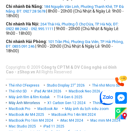
Chi nhánh Đà Nẵng:
184 Nguyễn Văn Linh, Phường Thanh Khê, TP. Đà
| 8h00 - 20h00 (Chủ Nhật & Ngày Lễ: 9h00 -
Nẵng. ĐT: 0927 28 5678
18h00)
Chi nhánh Hà Nội:
264 Thái Hà, Phường Ô Chợ Dừa, TP. Hà Nội, ĐT:
| 9h00 - 20h00 (Chủ Nhật & Ngày Lễ:
0922 88 2662 - 092.995.1111
9h00 - 18h00)
Chi nhánh Hải Phòng:
101 Trần Phú, Phường Gia Viên, TP. Hải Phòng,
| 9h00 - 20h00 (Chủ Nhật & Ngày Lễ: 9h00 -
ĐT: 0835 091 246
18h00)
Copyrights
©
2009
Công ty CPTM & DV Công nghệ số Đỉnh
Cao - zShop.vn
All Rights Reserved
Thẻ nhớ CFexpress
Studio Display 27" 2026
Thẻ nhớ Micro SD
Thẻ nhớ SD
iPad Air M4 2026
MacBook Neo 2026
Máy ảnh film & film Kodak
T14 Gen 6 2025
Máy Ảnh Mirrorless
X1 Carbon Gen 12 2024
ThinkPad P
MacBook Pro
MacBook Air
Máy ảnh du lịch siêu zoom
MacBook Air M4 2025
MacBook Pro 14in M4 2024
MacBook Pro 16in M4 2024
iMac M4 2024
Mac mini M4 2024
Mac Studio 2025
iPad 11 2025