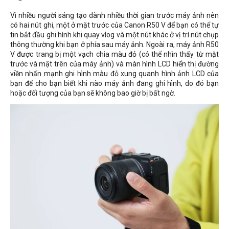
Vì nhiều người sáng tạo dành nhiều thời gian trước máy ảnh nên
có hai nút ghi, một ở mặt trước của Canon R50 V để bạn có thể tự
tin bắt đầu ghi hình khi quay vlog và một nút khác ở vị trí nút chụp
thông thường khi bạn ở phía sau máy ảnh. Ngoài ra, máy ảnh R50
V được trang bị một vạch chia màu đỏ (có thể nhìn thấy từ mặt
trước và mặt trên của máy ảnh) và màn hình LCD hiển thị đường
viền nhấn mạnh ghi hình màu đỏ xung quanh hình ảnh LCD của
bạn để cho bạn biết khi nào máy ảnh đang ghi hình, do đó bạn
hoặc đối tượng của bạn sẽ không bao giờ bị bất ngờ.