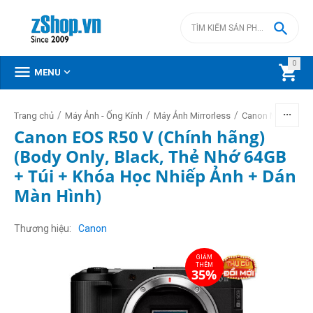

0



MENU
/
/
/
Trang chủ
Máy Ảnh - Ống Kính
Máy Ảnh Mirrorless
Canon Mirrorless
Canon EOS R50 V (Chính hãng)
(Body Only, Black, Thẻ Nhớ 64GB
+ Túi + Khóa Học Nhiếp Ảnh + Dán
Màn Hình)
GIẢM
THÊM
35%
Thương hiệu
Canon