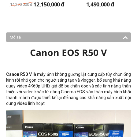
150MB/s
12,150,000
đ
1,490,000
đ
14,290,000
đ
Mô Tả
Canon EOS R50 V
Canon R50 V
là máy ảnh không gương lật cung cấp tùy chọn ống
kính rời nhỏ gọn cho người sáng tạo và vlogger, bổ sung khả năng
quay video 4K60p UHD, giá đỡ ba chân dọc và các tính năng thân
thiện với video khác từ dòng Cinema EOS vào thân máy hình khối
thanh mảnh được thiết kế lại để nâng cao khả năng sản xuất nội
dung video linh hoạt.