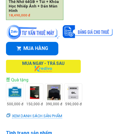
Thẻ Nhớ 64GB + Túi + Khóa
Học Nhiếp Ảnh + Dán Màn
Hình
18,490,000
đ
MUA HÀNG
MUA NGAY - TRẢ SAU
Quà tặng
500,000
đ
150,000
đ
390,000
đ
590,000
đ
XEM DANH SÁCH SẢN PHẨM
Tình trạng sản phẩm