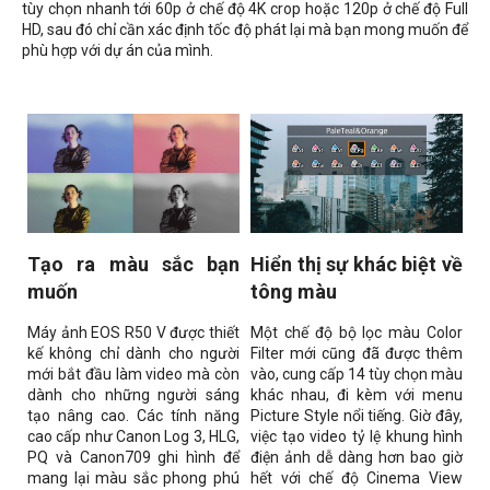
tùy chọn nhanh tới 60p ở chế độ 4K crop hoặc 120p ở chế độ Full
HD, sau đó chỉ cần xác định tốc độ phát lại mà bạn mong muốn để
phù hợp với dự án của mình.
Tạo ra màu sắc bạn
Hiển thị sự khác biệt về
muốn
tông màu
Máy ảnh EOS R50 V được thiết
Một chế độ bộ lọc màu
Color
kế không chỉ dành cho người
Filter
mới cũng đã được thêm
mới bắt đầu làm video mà còn
vào, cung cấp 14 tùy chọn màu
dành cho những người sáng
khác nhau, đi kèm với menu
tạo nâng cao. Các tính năng
Picture Style
nổi tiếng. Giờ đây,
cao cấp như Canon Log 3, HLG,
việc tạo video tỷ lệ khung hình
PQ và Canon709 ghi hình để
điện ảnh dễ dàng hơn bao giờ
mang lại màu sắc phong phú
hết với chế độ Cinema View