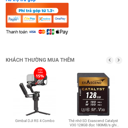
KHÁCH THƯỜNG MUA THÊM


GIẢM
THÊM
15%
Gimbal DJI RS 4 Combo
Thẻ nhớ SD Exascend Catalyst
V30 128GB đọc 180MB/s ghi