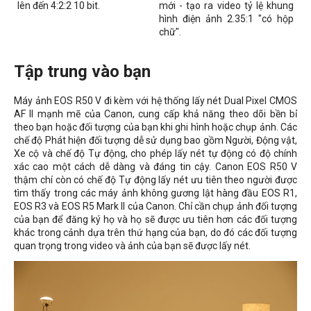
lên đến 4:2:2 10 bit.
mới - tạo ra video tỷ lệ khung
hình điện ảnh 2.35:1 "có hộp
chữ".
Tập trung vào bạn
Máy ảnh EOS R50 V đi kèm với hệ thống lấy nét Dual Pixel CMOS
AF II mạnh mẽ của Canon, cung cấp khả năng theo dõi bền bỉ
theo bạn hoặc đối tượng của bạn khi ghi hình hoặc chụp ảnh. Các
chế độ Phát hiện đối tượng dễ sử dụng bao gồm Người, Động vật,
Xe cộ và chế độ Tự động, cho phép lấy nét tự động có độ chính
xác cao một cách dễ dàng và đáng tin cậy. Canon EOS R50 V
thậm chí còn có chế độ Tự động lấy nét ưu tiên theo người được
tìm thấy trong các máy ảnh không gương lật hàng đầu EOS R1,
EOS R3 và EOS R5 Mark II của Canon. Chỉ cần chụp ảnh đối tượng
của bạn để đăng ký họ và họ sẽ được ưu tiên hơn các đối tượng
khác trong cảnh dựa trên thứ hạng của bạn, do đó các đối tượng
quan trọng trong video và ảnh của bạn sẽ được lấy nét.