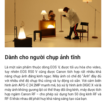
Dành cho người chụp ảnh tĩnh
Là một sản phẩm thuộc dòng EOS V, được tối ưu hóa cho video,
tuy nhiên EOS R50 V cũng được Canon tích hợp rất nhiều khả
năng chụp ảnh đáng kinh ngạc. Máy ảnh có chế độ "Ảnh" đầy đủ
với nhiều chế độ chụp thủ công và tự động có sẵn. Với cảm biến
hình ảnh APS-C 24.2MP mạnh mẽ, bộ xử lý hình ảnh DIGIC X và là
máy ảnh không gương lật có thể thay đổi ống kính, máy được tích
hợp ngàm Canon RF – cho phép sử dụng hơn 50 ống kính RF và
RF-S khác nhau để phát huy khả năng sáng tạo của bạn.