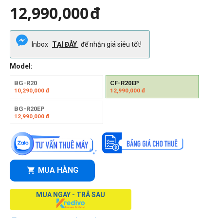
12,990,000
đ
Inbox
TẠI ĐÂY
để nhận giá siêu tốt!
Model:
BG-R20
CF-R20EP
10,290,000
đ
12,990,000
đ
BG-R20EP
12,990,000
đ
MUA HÀNG
MUA NGAY - TRẢ SAU