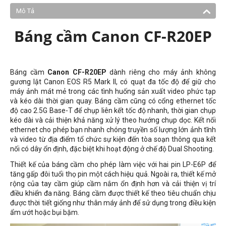
Mô Tả
Báng cầm Canon CF-R20EP
Báng cầm
Canon CF-R20EP
dành riêng cho máy ảnh không
gương lật Canon EOS R5 Mark II, có quạt đa tốc độ để giữ cho
máy ảnh mát mẻ trong các tình huống sản xuất video phức tạp
và kéo dài thời gian quay. Báng cầm cũng có cổng ethernet tốc
độ cao 2.5G Base-T để chụp liên kết tốc độ nhanh, thời gian chụp
kéo dài và cải thiện khả năng xử lý theo hướng chụp dọc. Kết nối
ethernet cho phép bạn nhanh chóng truyền số lượng lớn ảnh tĩnh
và video từ địa điểm tổ chức sự kiện đến tòa soạn thông qua kết
nối có dây ổn định, đặc biệt khi hoạt động ở chế độ Dual Shooting.
Thiết kế của báng cầm cho phép làm việc với hai pin LP-E6P để
tăng gấp đôi tuổi thọ pin một cách hiệu quả. Ngoài ra, thiết kế mở
rộng của tay cầm giúp cầm nắm ổn định hơn và cải thiện vị trí
điều khiển đa năng. Báng cầm được thiết kế theo tiêu chuẩn chịu
được thời tiết giống như thân máy ảnh để sử dụng trong điều kiện
ẩm ướt hoặc bụi bặm.