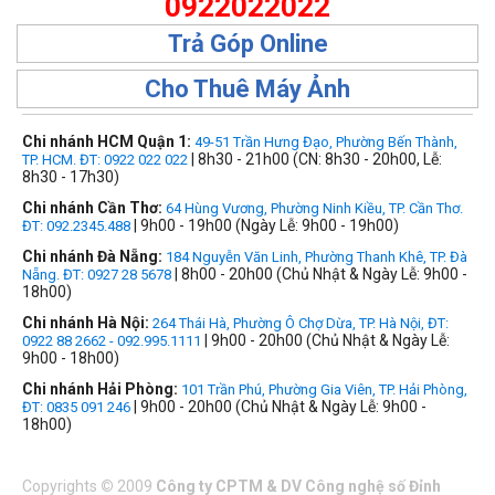
0922022022
Trả Góp Online
Cho Thuê Máy Ảnh
Chi nhánh HCM Quận 1:
49-51 Trần Hưng Đạo, Phường Bến Thành,
| 8h30 - 21h00 (CN: 8h30 - 20h00, Lễ:
TP. HCM. ĐT: 0922 022 022
8h30 - 17h30)
Chi nhánh Cần Thơ:
64 Hùng Vương, Phường Ninh Kiều, TP. Cần Thơ.
| 9h00 - 19h00 (Ngày Lễ: 9h00 - 19h00)
ĐT: 092.2345.488
Chi nhánh Đà Nẵng:
184 Nguyễn Văn Linh, Phường Thanh Khê, TP. Đà
| 8h00 - 20h00 (Chủ Nhật & Ngày Lễ: 9h00 -
Nẵng. ĐT: 0927 28 5678
18h00)
Chi nhánh Hà Nội:
264 Thái Hà, Phường Ô Chợ Dừa, TP. Hà Nội, ĐT:
| 9h00 - 20h00 (Chủ Nhật & Ngày Lễ:
0922 88 2662 - 092.995.1111
9h00 - 18h00)
Chi nhánh Hải Phòng:
101 Trần Phú, Phường Gia Viên, TP. Hải Phòng,
| 9h00 - 20h00 (Chủ Nhật & Ngày Lễ: 9h00 -
ĐT: 0835 091 246
18h00)
Copyrights
©
2009
Công ty CPTM & DV Công nghệ số Đỉnh