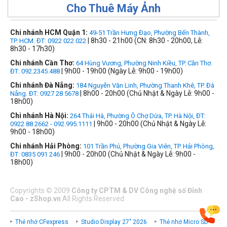
Cho Thuê Máy Ảnh
Chi nhánh HCM Quận 1:
49-51 Trần Hưng Đạo, Phường Bến Thành,
| 8h30 - 21h00 (CN: 8h30 - 20h00, Lễ:
TP. HCM. ĐT: 0922 022 022
8h30 - 17h30)
Chi nhánh Cần Thơ:
64 Hùng Vương, Phường Ninh Kiều, TP. Cần Thơ.
| 9h00 - 19h00 (Ngày Lễ: 9h00 - 19h00)
ĐT: 092.2345.488
Chi nhánh Đà Nẵng:
184 Nguyễn Văn Linh, Phường Thanh Khê, TP. Đà
| 8h00 - 20h00 (Chủ Nhật & Ngày Lễ: 9h00 -
Nẵng. ĐT: 0927 28 5678
18h00)
Chi nhánh Hà Nội:
264 Thái Hà, Phường Ô Chợ Dừa, TP. Hà Nội, ĐT:
| 9h00 - 20h00 (Chủ Nhật & Ngày Lễ:
0922 88 2662 - 092.995.1111
9h00 - 18h00)
Chi nhánh Hải Phòng:
101 Trần Phú, Phường Gia Viên, TP. Hải Phòng,
| 9h00 - 20h00 (Chủ Nhật & Ngày Lễ: 9h00 -
ĐT: 0835 091 246
18h00)
Copyrights
©
2009
Công ty CPTM & DV Công nghệ số Đỉnh
Cao - zShop.vn
All Rights Reserved
Thẻ nhớ CFexpress
Studio Display 27" 2026
Thẻ nhớ Micro SD