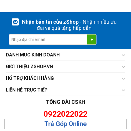
Nhận bản tin của zShop
- Nhận nhiều ưu
đãi và quà tặng hấp dẫn
DANH MỤC KINH DOANH
GIỚI THIỆU ZSHOP.VN
HỔ TRỢ KHÁCH HÀNG
LIÊN HỆ TRỰC TIẾP
TỔNG ĐÀI CSKH
0922022022
Trả Góp Online