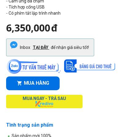
- Cảm ứng đa chạm
- Tích hợp cổng USB
- Có phím tắt lập trình nhanh
6,350,000
đ
Inbox
TẠI ĐÂY
để nhận giá siêu tốt!
MUA HÀNG
MUA NGAY - TRẢ SAU
Tình trạng sản phẩm
Sản phẩm mới 100%