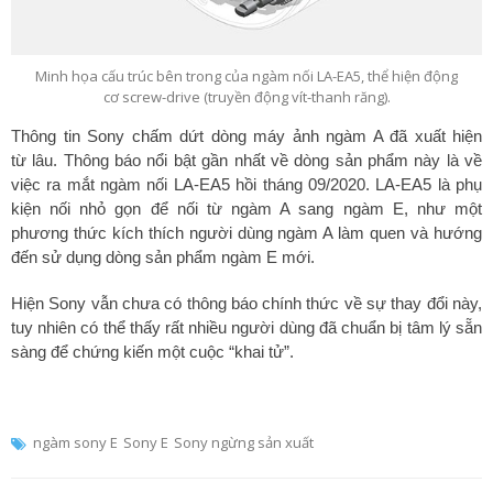
Minh họa cấu trúc bên trong của ngàm nối LA-EA5, thể hiện động
cơ screw-drive (truyền động vít-thanh răng).
Thông tin Sony chấm dứt dòng máy ảnh ngàm A đã xuất hiện
từ lâu. Thông báo nổi bật gần nhất về dòng sản phẩm này là về
việc ra mắt ngàm nối LA-EA5 hồi tháng 09/2020. LA-EA5 là phụ
kiện nối nhỏ gọn để nối từ ngàm A sang ngàm E, như một
phương thức kích thích người dùng ngàm A làm quen và hướng
đến sử dụng dòng sản phẩm ngàm E mới.
Hiện Sony vẫn chưa có thông báo chính thức về sự thay đổi này,
tuy nhiên có thể thấy rất nhiều người dùng đã chuẩn bị tâm lý sẵn
sàng để chứng kiến một cuộc “khai tử”.
ngàm sony E
Sony E
Sony ngừng sản xuất