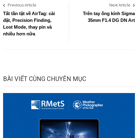
Post
Previous Article
Next Article
navigation
Tất tần tật về AirTag: cài
Trên tay ống kính Sigma
đặt, Precision Finding,
35mm F1.4 DG DN Art
Lost Mode, thay pin và
nhiều hơn nữa
BÀI VIẾT CÙNG CHUYÊN MỤC