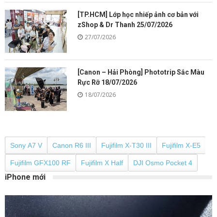
[TP.HCM] Lớp học nhiếp ảnh cơ bản với
zShop & Dr Thanh 25/07/2026
27/07/2026
[Canon – Hải Phòng] Phototrip Sắc Màu
Rực Rỡ 18/07/2026
18/07/2026
Sony A7 V
Canon R6 III
Fujifilm X-T30 III
Fujifilm X-E5
Fujifilm GFX100 RF
Fujifilm X Half
DJI Osmo Pocket 4
iPhone mới