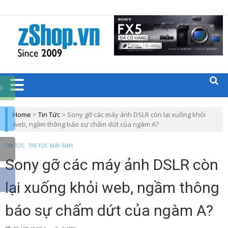
Trang chủ zShop
BLOGS CÁC
SẢN PHẨM
CÔNG
ãi
NGHỆ
Home
>
Tin Tức
>
Sony gỡ các máy ảnh DSLR còn lại xuống khỏi
web, ngầm thông báo sự chấm dứt của ngàm A?
ZSHOP.VN
TIN TỨC
TIN TỨC MÁY ẢNH
Sony gỡ các máy ảnh DSLR còn
lại xuống khỏi web, ngầm thông
báo sự chấm dứt của ngàm A?