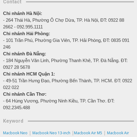
Contact
Chi nhánh Hà Nội:
- 264 Thái Hà, Phường Ô Chợ Dừa, TP. Hà Nội, ĐT: 0922 88
2662 - 092.995.1111
Chi nhánh Hải Phòng:
- 101 Trần Phú, Phường Gia Viên, TP. Hải Phòng, ĐT: 0835 091
246
Chi nhánh Đà Nẵng:
- 184 Nguyễn Văn Linh, Phường Thanh Khê, TP. Đà Nẵng. ĐT:
0927 28 5678
Chi nhánh HCM Quận 1:
- 49-51 Trần Hưng Đạo, Phường Bến Thành, TP. HCM. ĐT: 0922
022 022
Chi nhánh Cần Thơ:
- 64 Hùng Vương, Phường Ninh Kiều, TP. Cần Thơ. ĐT:
092.2345.488
Keyword
|
|
|
Macbook Neo
Macbook Neo 13-inch
Macbook Air M5
Macbook Air