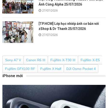
Ảnh Cùng Alpha 25/07/2026
27/07/2026
[TP.HCM] Lớp học nhiếp ảnh cơ bản với
zShop & Dr Thanh 25/07/2026
27/07/2026
Sony A7 V
Canon R6 III
Fujifilm X-T30 III
Fujifilm X-E5
Fujifilm GFX100 RF
Fujifilm X Half
DJI Osmo Pocket 4
iPhone mới