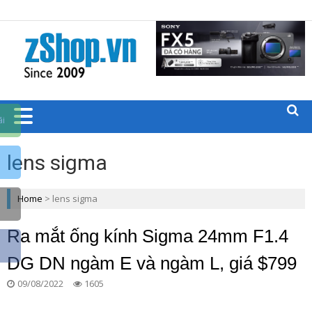
Trang chủ zShop
BLOGS CÁC
SẢN PHẨM
CÔNG
ãi
NGHỆ
lens sigma
ZSHOP.VN
Home
>
lens sigma
Ra mắt ống kính Sigma 24mm F1.4
DG DN ngàm E và ngàm L, giá $799
09/08/2022
1605