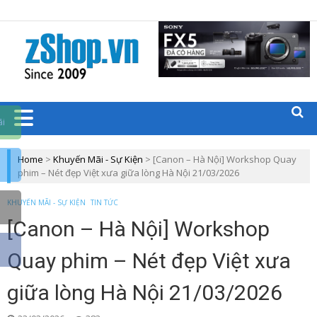
Trang chủ zShop
BLOGS CÁC
SẢN PHẨM
CÔNG
ãi
NGHỆ
Home
>
Khuyến Mãi - Sự Kiện
>
[Canon – Hà Nội] Workshop Quay
phim – Nét đẹp Việt xưa giữa lòng Hà Nội 21/03/2026
ZSHOP.VN
KHUYẾN MÃI - SỰ KIỆN
TIN TỨC
[Canon – Hà Nội] Workshop
Quay phim – Nét đẹp Việt xưa
giữa lòng Hà Nội 21/03/2026