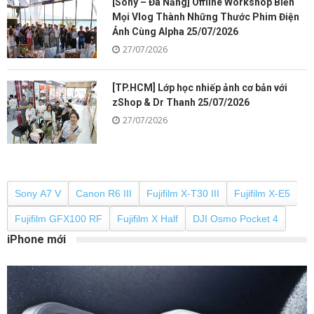
[Sony – Đà Nẵng] Offline Workshop Biến
Mọi Vlog Thành Những Thước Phim Điện
Ảnh Cùng Alpha 25/07/2026
27/07/2026
[TP.HCM] Lớp học nhiếp ảnh cơ bản với
zShop & Dr Thanh 25/07/2026
27/07/2026
Sony A7 V
Canon R6 III
Fujifilm X-T30 III
Fujifilm X-E5
Fujifilm GFX100 RF
Fujifilm X Half
DJI Osmo Pocket 4
iPhone mới