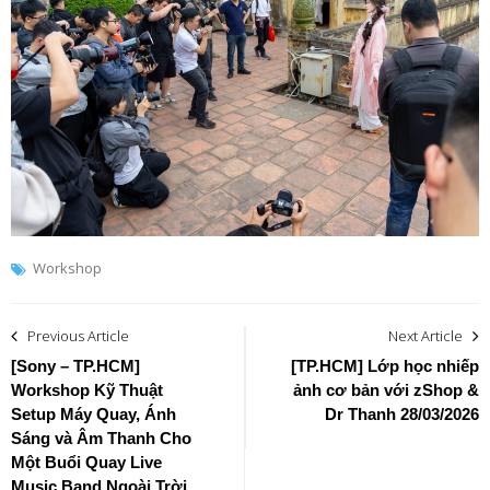
Workshop
Post
Previous Article
Next Article
navigation
[Sony – TP.HCM]
[TP.HCM] Lớp học nhiếp
Workshop Kỹ Thuật
ảnh cơ bản với zShop &
Setup Máy Quay, Ánh
Dr Thanh 28/03/2026
Sáng và Âm Thanh Cho
Một Buổi Quay Live
Music Band Ngoài Trời