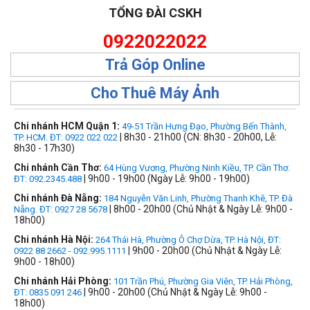
TỔNG ĐÀI CSKH
0922022022
Trả Góp Online
Cho Thuê Máy Ảnh
Chi nhánh HCM Quận 1:
49-51 Trần Hưng Đạo, Phường Bến Thành,
| 8h30 - 21h00 (CN: 8h30 - 20h00, Lễ:
TP. HCM. ĐT: 0922 022 022
8h30 - 17h30)
Chi nhánh Cần Thơ:
64 Hùng Vương, Phường Ninh Kiều, TP. Cần Thơ.
| 9h00 - 19h00 (Ngày Lễ: 9h00 - 19h00)
ĐT: 092.2345.488
Chi nhánh Đà Nẵng:
184 Nguyễn Văn Linh, Phường Thanh Khê, TP. Đà
| 8h00 - 20h00 (Chủ Nhật & Ngày Lễ: 9h00 -
Nẵng. ĐT: 0927 28 5678
18h00)
Chi nhánh Hà Nội:
264 Thái Hà, Phường Ô Chợ Dừa, TP. Hà Nội, ĐT:
| 9h00 - 20h00 (Chủ Nhật & Ngày Lễ:
0922 88 2662 - 092.995.1111
9h00 - 18h00)
Chi nhánh Hải Phòng:
101 Trần Phú, Phường Gia Viên, TP. Hải Phòng,
| 9h00 - 20h00 (Chủ Nhật & Ngày Lễ: 9h00 -
ĐT: 0835 091 246
18h00)