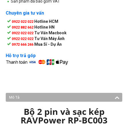
Sản phẩm đã bao gồm VAT
Chuyên gia tư vấn
Hotline HCM
0922 022 022
Hotline HN
0922 882 662
Tư Vấn Macbook
0922 022 022
Tư Vấn Máy Ảnh
0922 022 022
Mua Sỉ - Dự Án
0972 666 246
Hỗ trợ trả góp
Mô Tả
Bộ 2 pin và sạc kép
RAVPower RP-BC003