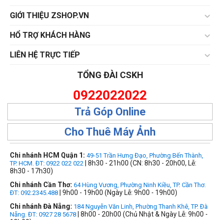
GIỚI THIỆU ZSHOP.VN
HỔ TRỢ KHÁCH HÀNG
LIÊN HỆ TRỰC TIẾP
TỔNG ĐÀI CSKH
0922022022
Trả Góp Online
Cho Thuê Máy Ảnh
Chi nhánh HCM Quận 1:
49-51 Trần Hưng Đạo, Phường Bến Thành,
| 8h30 - 21h00 (CN: 8h30 - 20h00, Lễ:
TP. HCM. ĐT: 0922 022 022
8h30 - 17h30)
Chi nhánh Cần Thơ:
64 Hùng Vương, Phường Ninh Kiều, TP. Cần Thơ.
| 9h00 - 19h00 (Ngày Lễ: 9h00 - 19h00)
ĐT: 092.2345.488
Chi nhánh Đà Nẵng:
184 Nguyễn Văn Linh, Phường Thanh Khê, TP. Đà
| 8h00 - 20h00 (Chủ Nhật & Ngày Lễ: 9h00 -
Nẵng. ĐT: 0927 28 5678