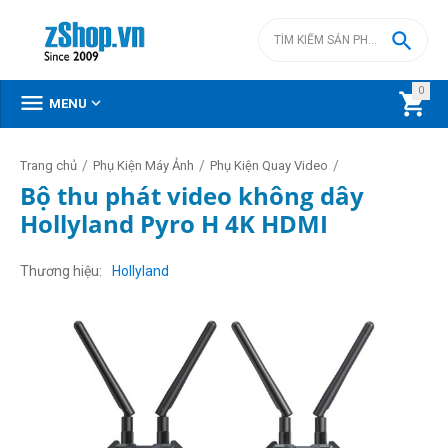

0



MENU
/
/
/
Trang chủ
Phụ Kiện Máy Ảnh
Phụ Kiện Quay Video
Bộ thu phát video không dây
Hollyland Pyro H 4K HDMI
Thương hiệu
Hollyland