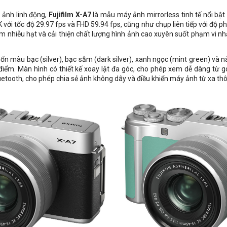
 ảnh linh động,
Fujifilm X-A7
là mẫu máy ảnh
mirrorless tinh tế nổi bậ
ới tốc độ 29.97 fps và FHD 59.94 fps, cũng như chụp liên tiếp với độ phân
m nhiễu hạt và cải thiện chất lượng hình ảnh cao xuyên suốt phạm vi nh
n màu bạc (silver), bạc sẫm (dark silver), xanh ngọc (mint green) và 
ệu điểm. Màn hình có thiết kế xoay lật đa góc, cho phép xem dễ dàng từ
luetooth, cho phép chia sẻ ảnh không dây và điều khiển máy ảnh từ xa thôn