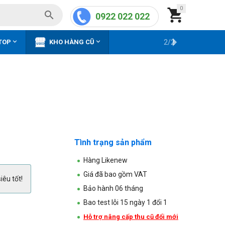
0


0922 022 022


TOP
KHO HÀNG CŨ
2/2
Tình trạng sản phẩm
Hàng Likenew
Giá đã bao gồm VAT
iêu tốt!
Bảo hành 06 tháng
Bao test lỗi 15 ngày 1 đổi 1
Hỗ trợ nâng cấp thu cũ đổi mới