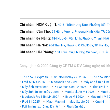
Với màn hình cảm ứng tùy biến và thao tác nhấp-và-lướt đ
Chi nhánh HCM Quận 1:
49-51 Trần Hưng Đạo, Phường Bến Th
Chi nhánh Cần Thơ:
64 Hùng Vương, Phường Ninh Kiều, TP. Cầ
Chi nhánh Đà Nẵng:
184 Nguyễn Văn Linh, Phường Thanh Khê, 
Chi nhánh Hà Nội:
264 Thái Hà, Phường Ô Chợ Dừa, TP. Hà Nội,
Chi nhánh Hải Phòng:
101 Trần Phú, Phường Gia Viên, TP. Hải
Copyrights
©
2009
Công ty CPTM & DV Công nghệ số Đỉ
Thẻ nhớ CFexpress
Studio Display 27" 2026
Thẻ nhớ Micr
iPad Air M4 2026
MacBook Neo 2026
Máy ảnh film & film
Máy Ảnh Mirrorless
X1 Carbon Gen 12 2024
ThinkPad P
Máy ảnh du lịch siêu zoom
MacBook Air M4 2025
MacBoo
MacBook Pro 16in M4 2024
iMac M4 2024
Mac mini M4 
iPad 11 2025
iMac - Mac mini - Mac Studio Cũ
Ống Kính -
Fujifilm Instax (Chụp lấy liền)
Phụ kiện khác