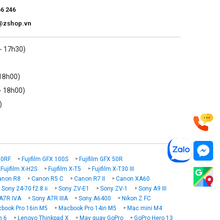
óc, cho phép bạn sử dụng tối đa máy ảnh của mình mà không
66 246
@zshop.vn
 - 17h30)
 18h00)
- 18h00)
)
00RF
Fujifilm GFX 100S
Fujifilm GFX 50R
Fujifilm X-H2S
Fujifilm X-T5
Fujifilm X-T30 III
anon R8
Canon R5 C
Canon R7 II
Canon XA60
Sony 24-70 f2.8 ii
Sony ZV-E1
Sony ZV-1
Sony A9 III
A7R IVA
Sony A7R IIIA
Sony A6400
Nikon Z FC
book Pro 16in M5
Macbook Pro 14in M5
Mac mini M4
n 6
Lenovo Thinkpad X
May quay GoPro
GoPro Hero 13