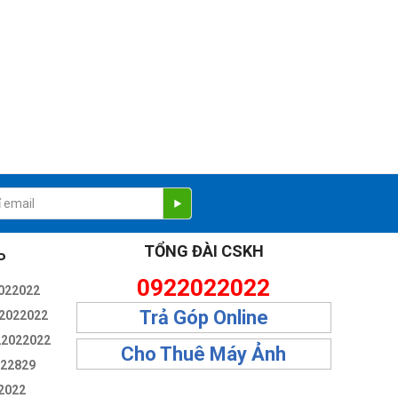
TỔNG ĐÀI CSKH
P
0922022022
022022
Trả Góp Online
2022022
22022022
Cho Thuê Máy Ảnh
322829
ất
2022