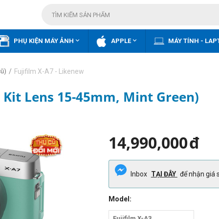


PHỤ KIỆN MÁY ẢNH
APPLE
MÁY TÍNH - LAP
/
Fujifilm X-A7 - Likenew
cũ)
m Kit Lens 15-45mm, Mint Green)
14,990,000
đ
Inbox
TẠI ĐÂY
để nhận giá s
Model:
Fujifilm X-A3