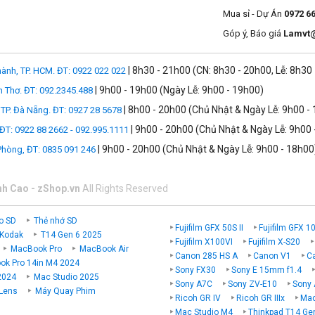
ơn giản nhờ thiết lập cảm ứng trên màn hình LCD 3.5 inch xoay lật đa g
Mua sỉ - Dự Án
0972 6
cần trải qua trường lớp nhiếp ảnh nào.
Góp ý, Báo giá
Lamvt
| 8h30 - 21h00 (CN: 8h30 - 20h00, Lễ: 8h30
ành, TP. HCM. ĐT: 0922 022 022
| 9h00 - 19h00 (Ngày Lễ: 9h00 - 19h00)
n Thơ. ĐT: 092.2345.488
| 8h00 - 20h00 (Chủ Nhật & Ngày Lễ: 9h00 -
TP. Đà Nẵng. ĐT: 0927 28 5678
| 9h00 - 20h00 (Chủ Nhật & Ngày Lễ: 9h00 
 ĐT: 0922 88 2662 - 092.995.1111
| 9h00 - 20h00 (Chủ Nhật & Ngày Lễ: 9h00 - 18h00
 Phòng, ĐT: 0835 091 246
nh Cao - zShop.vn
All Rights Reserved
o SD
Thẻ nhớ SD
Fujifilm GFX 50S II
Fujifilm GFX 1
 Kodak
T14 Gen 6 2025
Fujifilm X100VI
Fujifilm X-S20
MacBook Pro
MacBook Air
Canon 285 HS A
Canon V1
C
k Pro 14in M4 2024
Sony FX30
Sony E 15mm f1.4
2024
Mac Studio 2025
Sony A7C
Sony ZV-E10
Sony 
 Lens
Máy Quay Phim
Ricoh GR IV
Ricoh GR IIIx
Mac
Mac Studio M4
Thinkpad T14 Ge