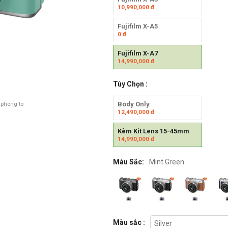
10,990,000
đ
Fujifilm X-A5
0
đ
Fujifilm X-A7
14,990,000
đ
Tùy Chọn :
Body Only
 phóng to
12,490,000
đ
Kèm Kit Lens 15-45mm
14,990,000
đ
Màu Sắc:
Mint Green
Màu sắc :