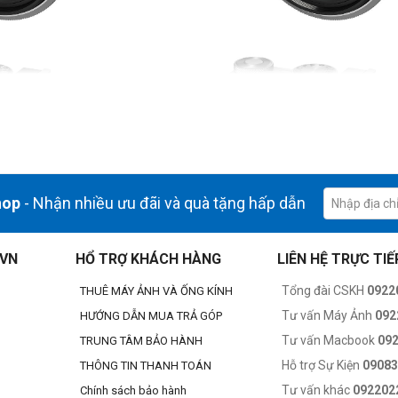
hop
- Nhận nhiều ưu đãi và quà tặng hấp dẫn
.VN
HỔ TRỢ KHÁCH HÀNG
LIÊN HỆ TRỰC TIẾ
Tổng đài CSKH
0922
THUÊ MÁY ẢNH VÀ ỐNG KÍNH
Tư vấn Máy Ảnh
092
HƯỚNG DẪN MUA TRẢ GÓP
Tư vấn Macbook
09
TRUNG TÂM BẢO HÀNH
Hỗ trợ Sự Kiện
0908
THÔNG TIN THANH TOÁN
enu thông minh - cách điều khiển máy ảnh dễ dàng nh
Tư vấn khác
092202
Chính sách bảo hành