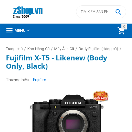

0



MENU
/
/
/
/
Trang chủ
Kho Hàng Cũ
Máy Ảnh Cũ
Body Fujifilm (Hàng cũ)
Fujifilm X-T5 - Likenew (Body
Only, Black)
Thương hiệu
Fujifilm