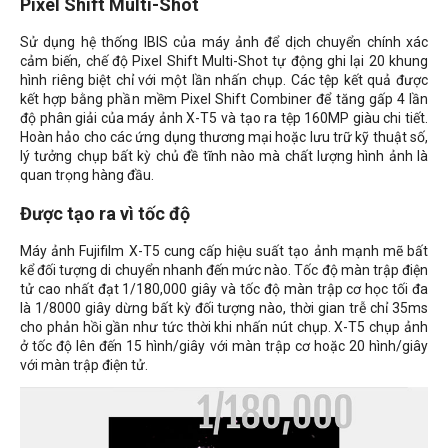
Pixel Shift Multi-Shot
Sử dụng hệ thống IBIS của máy ảnh để dịch chuyển chính xác
cảm biến, chế độ Pixel Shift Multi-Shot tự động ghi lại 20 khung
hình riêng biệt chỉ với một lần nhấn chụp. Các tệp kết quả được
kết hợp bằng phần mềm Pixel Shift Combiner để tăng gấp 4 lần
độ phân giải của máy ảnh X-T5 và tạo ra tệp 160MP giàu chi tiết.
Hoàn hảo cho các ứng dụng thương mại hoặc lưu trữ kỹ thuật số,
lý tưởng chụp bất kỳ chủ đề tĩnh nào mà chất lượng hình ảnh là
quan trọng hàng đầu.
Được tạo ra vì tốc độ
Máy ảnh Fujifilm X-T5 cung cấp hiệu suất tạo ảnh mạnh mẽ bất
kể đối tượng di chuyển nhanh đến mức nào. Tốc độ màn trập điện
tử cao nhất đạt
1/180,000
giây và tốc độ màn trập cơ học tối đa
là 1/8000 giây dừng bất kỳ đối tượng nào, thời gian trễ chỉ 35ms
cho phản hồi gần như tức thời khi nhấn nút chụp. X-T5 chụp ảnh
ở tốc độ lên đến 15 hình/giây với màn trập cơ hoặc 20 hình/giây
với màn trập điện tử.