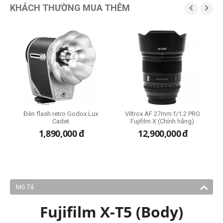
KHÁCH THƯỜNG MUA THÊM


Đèn flash retro Godox Lux
Viltrox AF 27mm f/1.2 PRO
Cadet
Fujifilm X (Chính hãng)
đ
1,890,000
đ
12,900,000
đ
Mô Tả
Fujifilm X-T5 (Body)