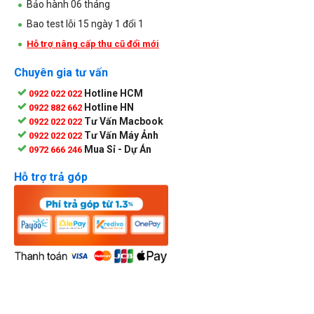
Bảo hành 06 tháng
Bao test lỗi 15 ngày 1 đổi 1
Hỗ trợ nâng cấp thu cũ đổi mới
Chuyên gia tư vấn
Hotline HCM
0922 022 022
Hotline HN
0922 882 662
Tư Vấn Macbook
0922 022 022
Tư Vấn Máy Ảnh
0922 022 022
Mua Sỉ - Dự Án
0972 666 246
Hỗ trợ trả góp