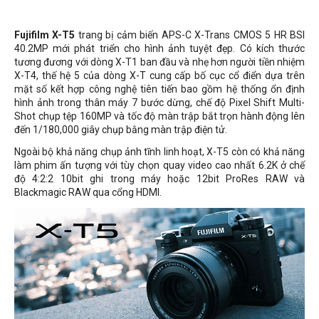
Fujifilm X-T5
trang bị cảm biến APS-C X-Trans CMOS 5 HR BSI
40.2MP mới phát triển cho hình ảnh tuyệt đẹp. Có kích thước
tương đương với dòng X-T1 ban đầu và nhẹ hơn người tiền nhiệm
X-T4, thế hệ 5 của dòng X-T cung cấp bố cục cổ điển dựa trên
mặt số kết hợp công nghệ tiên tiến bao gồm hệ thống ổn định
hình ảnh trong thân máy 7 bước dừng, chế độ Pixel Shift Multi-
Shot chụp tệp 160MP và tốc độ màn trập bắt trọn hành động lên
đến 1/180,000 giây chụp bằng màn trập điện tử.
Ngoài bộ khả năng chụp ảnh tĩnh linh hoạt, X-T5 còn có khả năng
làm phim ấn tượng với tùy chọn quay video cao nhất 6.2K ở chế
độ 4:2:2 10bit ghi trong máy hoặc 12bit ProRes RAW và
Blackmagic RAW qua cổng HDMI.