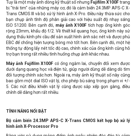
Tuy là một máy ảnh dòng kỹ thuật số nhưng
Fujifilm X100F
trang
bị "trái tim" của những máy cơ, đó là cảm biến 24.3MP APS-C X-
Trans CMOS III và bộ xử lý hình ảnh X-Pro. Điều này thừa sức cho
bạn chụp ảnh tĩnh độ phân giải cao với hiệu suất độ nhạy sáng
ISO 51200. Bên cạnh đó,
máy ảnh X100F
tích hợp ống kính góc
rộng 23mm, khẩu độ f/2. Về thiết kế quang học, ống kính này sử
dụng thấu kính phi cầu để sản xuất hình ảnh sắc nét và được phủ
EBC để chống hiện tượng bóng mờ tốt hơn. Bên cạnh đó, một hệ
thống tự động lấy nét tốc độ cao, chính xác của ống kính cũng hỗ
trợ bạn trong rất nhiều tình huống chụp ảnh khác nhau.
Máy ảnh Fujifilm X100F
có ống ngắm lai, chuyển đổi xem được
dưới dạng quang học và điện tử, giúp người dùng dễ dàng dò tìm
đối tượng chính xác hơn. Ngoài ra, máy ảnh kỹ thuật số này cũng
bao gồm một dial ISO vật lý, cho phép bù sáng trong phạm vi +/-
5. Các nút điều khiển vật lý cũng được sắp xếp gọn gàng, điều
chỉnh dễ dàng hơn rất nhiều.
TÍNH NĂNG NỔI BẬT
Bộ cảm biến 24.3MP APS-C X-Trans CMOS kết hợp bộ xử lý
hình ảnh X-Processor Pro
Bằng việc sử dụng mảng điểm ảnh ngẫu nhiên độc đáo từ cảm