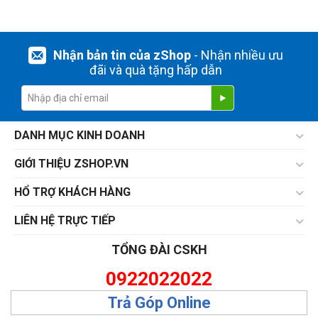
Nhận bản tin của zShop
- Nhận nhiều ưu
đãi và quà tặng hấp dẫn
DANH MỤC KINH DOANH
GIỚI THIỆU ZSHOP.VN
HỔ TRỢ KHÁCH HÀNG
LIÊN HỆ TRỰC TIẾP
TỔNG ĐÀI CSKH
0922022022
Trả Góp Online