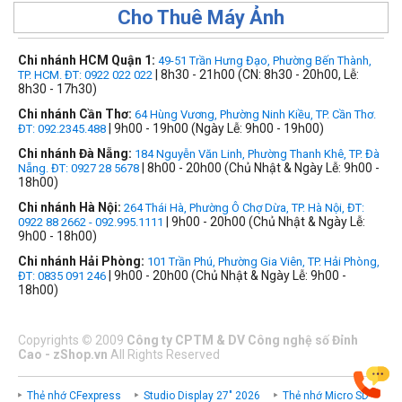
Cho Thuê Máy Ảnh
Chi nhánh HCM Quận 1:
49-51 Trần Hưng Đạo, Phường Bến Thành,
| 8h30 - 21h00 (CN: 8h30 - 20h00, Lễ:
TP. HCM. ĐT: 0922 022 022
8h30 - 17h30)
Chi nhánh Cần Thơ:
64 Hùng Vương, Phường Ninh Kiều, TP. Cần Thơ.
| 9h00 - 19h00 (Ngày Lễ: 9h00 - 19h00)
ĐT: 092.2345.488
Chi nhánh Đà Nẵng:
184 Nguyễn Văn Linh, Phường Thanh Khê, TP. Đà
| 8h00 - 20h00 (Chủ Nhật & Ngày Lễ: 9h00 -
Nẵng. ĐT: 0927 28 5678
18h00)
Chi nhánh Hà Nội:
264 Thái Hà, Phường Ô Chợ Dừa, TP. Hà Nội, ĐT:
| 9h00 - 20h00 (Chủ Nhật & Ngày Lễ:
0922 88 2662 - 092.995.1111
9h00 - 18h00)
Chi nhánh Hải Phòng:
101 Trần Phú, Phường Gia Viên, TP. Hải Phòng,
| 9h00 - 20h00 (Chủ Nhật & Ngày Lễ: 9h00 -
ĐT: 0835 091 246
18h00)
Copyrights
©
2009
Công ty CPTM & DV Công nghệ số Đỉnh
Cao - zShop.vn
All Rights Reserved
Thẻ nhớ CFexpress
Studio Display 27" 2026
Thẻ nhớ Micro SD