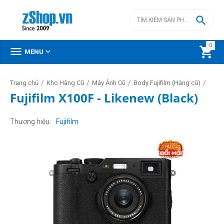

0



MENU
/
/
/
/
Trang chủ
Kho Hàng Cũ
Máy Ảnh Cũ
Body Fujifilm (Hàng cũ)
Fujifilm X100F - Likenew (Black)
Thương hiệu
Fujifilm