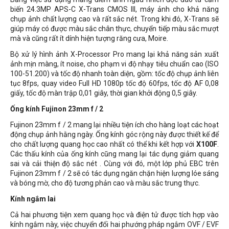
biến 24.3MP APS-C X-Trans CMOS III, máy ảnh cho khả năng
chụp ảnh chất lượng cao và rất sắc nét. Trong khi đó, X-Trans sẽ
giúp máy có được màu sắc chân thực, chuyển tiếp màu sắc mượt
mà và cũng rất ít dính hiện tượng răng cưa, Moire.
Bộ xử lý hình ảnh X-Processor Pro mang lại khả năng sản xuất
ảnh mịn màng, ít noise, cho phạm vi độ nhạy tiêu chuẩn cao (ISO
100-51.200) và tốc độ nhanh toàn diện, gồm: tốc độ chụp ảnh liên
tục 8fps, quay video Full HD 1080p tốc độ 60fps, tốc độ AF 0,08
giấy, tốc độ màn trập 0,01 giây, thời gian khởi động 0,5 giây.
Ống kính Fujinon 23mm f / 2
Fujinon 23mm f / 2 mang lại nhiều tiện ích cho hàng loạt các hoạt
động chụp ảnh hằng ngày. Ống kính góc rộng này được thiết kế để
cho chất lượng quang học cao nhất có thể khi kết hợp với
X100F
.
Các thấu kính của ống kính cũng mang lại tác dụng giảm quang
sai và cải thiện độ sắc nét . Cùng với đó, một lớp phủ EBC trên
Fujinon 23mm f / 2 sẽ có tác dụng ngăn chặn hiện lượng lóe sáng
và bóng mờ, cho độ tương phản cao và màu sắc trung thực.
Kính ngắm lai
Cả hai phương tiện xem quang học và điện tử được tích hợp vào
kính ngắm này, việc chuyển đổi hai phướng pháp ngắm OVF / EVF