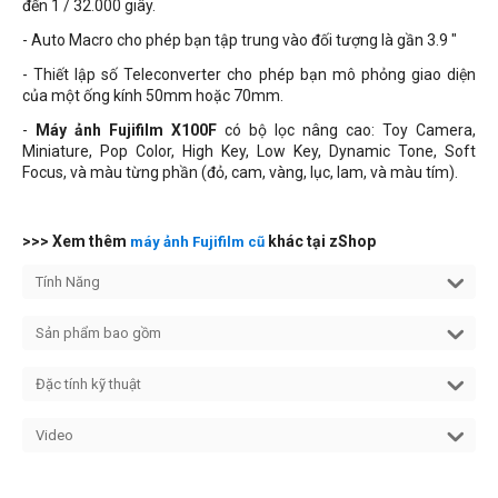
đến 1 / 32.000 giây.
- Auto Macro cho phép bạn tập trung vào đối tượng là gần 3.9 "
- Thiết lập số Teleconverter cho phép bạn mô phỏng giao diện
của một ống kính 50mm hoặc 70mm.
-
Máy ảnh Fujifilm X100F
có bộ lọc nâng cao: Toy Camera,
Miniature, Pop Color, High Key, Low Key, Dynamic Tone, Soft
Focus, và màu từng phần (đỏ, cam, vàng, lục, lam, và màu tím).
>>> Xem thêm
khác tại zShop
máy ảnh Fujifilm cũ
Tính Năng
Sản phẩm bao gồm
Đặc tính kỹ thuật
Video