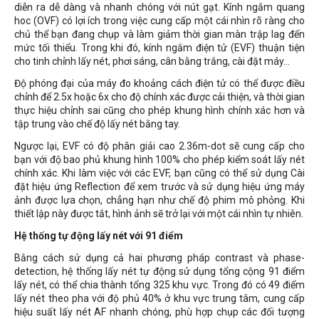
diễn ra dễ dàng và nhanh chóng với nút gạt. Kính ngắm quang
hoc (OVF) có lợi ích trong việc cung cấp một cái nhìn rõ ràng cho
chủ thể bạn đang chụp và làm giảm thời gian màn trập lag đến
mức tối thiểu. Trong khi đó, kính ngắm điện tử (EVF) thuận tiện
cho tinh chỉnh lấy nét, phơi sáng, cân bằng trắng, cài đặt máy...
Độ phóng đại của máy đo khoảng cách điện tử có thể được điều
chỉnh để 2.5x hoặc 6x cho độ chính xác được cải thiện, và thời gian
thực hiệu chỉnh sai cũng cho phép khung hình chính xác hơn và
tập trung vào chế độ lấy nét bằng tay.
Ngược lại, EVF có độ phân giải cao 2.36m-dot sẽ cung cấp cho
bạn với độ bao phủ khung hình 100% cho phép kiểm soát lấy nét
chính xác. Khi làm việc với các EVF, bạn cũng có thể sử dụng Cài
đặt hiệu ứng Reflection để xem trước và sử dụng hiệu ứng máy
ảnh được lựa chọn, chẳng hạn như chế độ phim mô phỏng. Khi
thiết lập này được tắt, hình ảnh sẽ trở lại với một cái nhìn tự nhiên.
Hệ thống tự động lấy nét với 91 điểm
Bằng cách sử dụng cả hai phương pháp contrast và phase-
detection, hệ thống lấy nét tự động sử dụng tổng cộng 91 điểm
lấy nét, có thể chia thành tổng 325 khu vực. Trong đó có 49 điểm
lấy nét theo pha với độ phủ 40% ở khu vực trung tâm, cung cấp
hiệu suất lấy nét AF nhanh chóng, phù hợp chụp các đối tượng