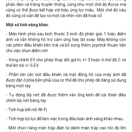
phản đen và trắng truyền thống, cũng như một chế độ Acros mà
cũng có thể được kết hợp với hiệu ứng lọc màu . Một chế độ nâu
đỏ cũng có sẵn để tạo ra một cái nhìn vốn đã hoài cổ.
Một số tính năng khác
- Màn hình phía sau kích thước 3 inch độ phân giải 1 triệu điểm
ảnh và vẫn không hỗ trợ cảm ứng hay lật xoay. Máy không còn
các phím điều khiển bên trái và bổ sung thêm joystick thuận tiện
cho việc chọn điểm nét.
- Vòng chỉnh EV cho phép thay đổi giá trị +/-3 hoặc ở chế độ C có
thể lên tới +/-5 EV.
- Phần lớn các nút điều khiển và mặt đồng hồ của máy ảnh đã
được đặt ở phía bên phải của cơ thể để cho phép dễ dàng sử dụng
bằng một tay.
- Tự động lấy nét đã được thêm vào ống kính để cải thiện điều
chỉnh lấy nét bằng tay.
- Tích hợp kết nối Wi-Fi
- Tích hợp bộ lọc để làm việc trong điều kiện ánh sáng khác nhau
- Một chức năng màn trập điện tử dành màn trập cao tốc độ lên