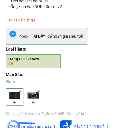
- Tích hợp kết nối Wi-Fi
- Ống kính FUJINON 23mm f/2
Liên hệ để biết giá
Inbox
TẠI ĐÂY
để nhận giá siêu tốt!
Loại Hàng:
Hàng Cũ Likenew
0
đ
Màu Sắc:
Black
Số lượng tối thiểu cho "Fujifilm X100F - Likenew" là
1
.