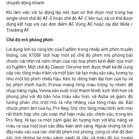
chuyển động nhanh.
Khi làm việc với tự động lấy nét, bạn có thể chọn một trong hai
single-shot chế độ AF-S hoặc chế độ AF-C liên tục, và có thể được
dùng kết hợp với các đơn điểm AF, Vùng AF, hoặc cài đặt Wide /
Tracking AF.
Chế độ mô phỏng phim
Lợi dụng lịch sử rộng lớn của Fujifilm trong nhiếp ảnh phim truyền
thống, các X100F tích hợp một số chế độ phim mô phỏng bắt
chước cái nhìn và cảm nhận của các loại phim kinh điển của một
số Fujifilm. Một chế độ Classic Chrome tinh được thiết kế để cung
cấp các tông màu trầm và một bản tái tạo màu sắc sâu, tương tự
như một bộ phim chiếu hậu. Kéo từ dòng hiện đại hơn của họ về
bộ phim minh bạch, Provia mang tông màu trông tự nhiên để
chụp hàng ngày, Velvia sản xuất một thanh khiết, kịch tính hơn và
phong phú với độ bão hòa màu sâu hơn, và Astia sẽ giảm độ
tương phản cho một mô tả nhẹ nhàng của tông màu da. Bắt
chước phim âm của họ, Pro Neg. Std. cho tông màu hình ảnh mịn
rất thích hợp cho các màn thể hiện màu sắc chính xác, trong khi
Pro Neg. Hi tạo ra một cảm giác ấn tượng hơn với khả năng vẽ
màu ra của một loạt các điều kiện ánh sáng. Ngoài những lợi ích
đầy màu sắc của các chế độ phim mô phỏng, cũng có chế độ đơn
sắc mô phỏng lại màu vàng, xanh lá cây, và màu đỏ lọc tương