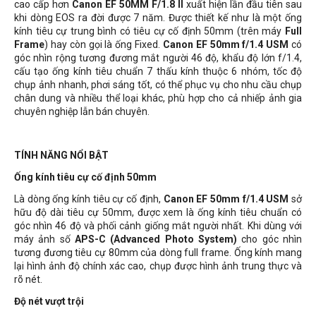
cao cấp hơn
Canon EF 50MM F/1.8 II
xuất hiện lần đầu tiên sau
khi dòng EOS ra đời được 7 năm. Được thiết kế như là một ống
kính tiêu cự trung bình có tiêu cự cố định 50mm (trên máy
Full
Frame
) hay còn gọi là ống Fixed.
Canon EF 50mm f/1.4 USM
có
góc nhìn rộng tương đương mắt người 46 độ, khẩu độ lớn f/1.4,
cấu tạo ống kính tiêu chuẩn 7 thấu kính thuộc 6 nhóm, tốc độ
chụp ảnh nhanh, phơi sáng tốt, có thể phục vụ cho nhu cầu chụp
chân dung và nhiều thể loại khác, phù hợp cho cả nhiếp ảnh gia
chuyên nghiệp lẫn bán chuyên.
TÍNH NĂNG NỔI BẬT
Ống kính tiêu cự cố định 50mm
Là dòng ống kính tiêu cự cố định,
Canon EF 50mm f/1.4 USM
sở
hữu độ dài tiêu cự 50mm, được xem là ống kính tiêu chuẩn có
góc nhìn 46 độ và phối cảnh giống mắt người nhất. Khi dùng với
máy ảnh số
APS-C (Advanced Photo System)
cho góc nhìn
tương đương tiêu cự 80mm của dòng full frame. Ống kính mang
lại hình ảnh độ chính xác cao, chụp được hình ảnh trung thực và
rõ nét.
Độ nét vượt trội