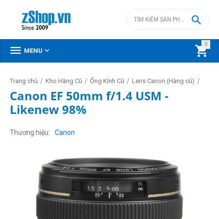

0



MENU
/
/
/
/
Trang chủ
Kho Hàng Cũ
Ống Kính Cũ
Lens Canon (Hàng cũ)
Canon EF 50mm f/1.4 USM -
Likenew 98%
Thương hiệu
Canon