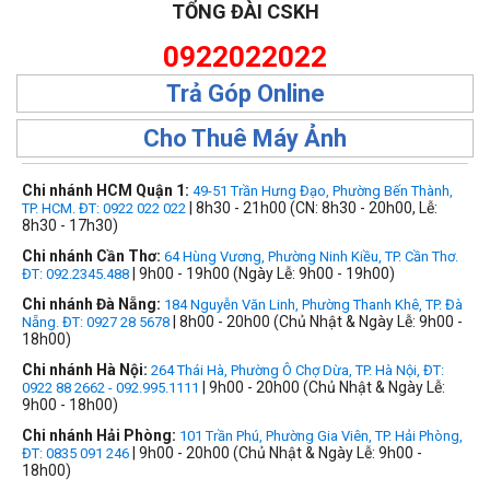
TỔNG ĐÀI CSKH
0922022022
Trả Góp Online
Cho Thuê Máy Ảnh
Chi nhánh HCM Quận 1:
49-51 Trần Hưng Đạo, Phường Bến Thành,
| 8h30 - 21h00 (CN: 8h30 - 20h00, Lễ:
TP. HCM. ĐT: 0922 022 022
8h30 - 17h30)
Chi nhánh Cần Thơ:
64 Hùng Vương, Phường Ninh Kiều, TP. Cần Thơ.
| 9h00 - 19h00 (Ngày Lễ: 9h00 - 19h00)
ĐT: 092.2345.488
Chi nhánh Đà Nẵng:
184 Nguyễn Văn Linh, Phường Thanh Khê, TP. Đà
| 8h00 - 20h00 (Chủ Nhật & Ngày Lễ: 9h00 -
Nẵng. ĐT: 0927 28 5678
18h00)
Chi nhánh Hà Nội:
264 Thái Hà, Phường Ô Chợ Dừa, TP. Hà Nội, ĐT:
| 9h00 - 20h00 (Chủ Nhật & Ngày Lễ:
0922 88 2662 - 092.995.1111
9h00 - 18h00)
Chi nhánh Hải Phòng:
101 Trần Phú, Phường Gia Viên, TP. Hải Phòng,
| 9h00 - 20h00 (Chủ Nhật & Ngày Lễ: 9h00 -
ĐT: 0835 091 246
18h00)