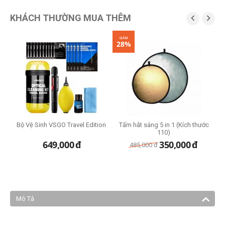
KHÁCH THƯỜNG MUA THÊM


GIẢM
28%
Bộ Vệ Sinh VSGO Travel Edition
Tấm hắt sáng 5 in 1 (Kích thước
110)
649,000
đ
350,000
đ
485,000
đ
Mô Tả