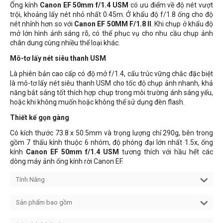
Ống kính
Canon EF 50mm f/1.4 USM
có ưu điểm về độ nét vượt
trội, khoảng lấy nét nhỏ nhất 0.45m. Ở khẩu độ f/1.8 ống cho độ
nét nhỉnh hơn so với
Canon EF 50MM F/1.8 II
. Khi chụp ở khẩu độ
mở lớn hình ảnh sáng rõ, có thể phục vụ cho nhu cầu chụp ảnh
chân dung cùng nhiều thể loại khác.
Mô-tơ lấy nét siêu thanh USM
Là phiên bản cao cấp có độ mở f/1.4, cấu trúc vững chắc đặc biệt
là mô-tơ lấy nét siêu thanh USM cho tốc độ chụp ảnh nhanh, khả
năng bắt sáng tốt thích hợp chụp trong môi trường ánh sáng yếu,
hoặc khi không muốn hoặc không thể sử dụng đèn flash.
Thiết kế gọn gàng
Có kích thước 73.8 x 50.5mm và trọng lượng chỉ 290g, bên trong
gồm 7 thấu kính thuộc 6 nhóm, độ phóng đại lớn nhất 1.5x, ống
kính
Canon EF 50mm f/1.4 USM
tương thích với hầu hết các
dòng máy ảnh ống kính rời Canon EF.
Tính Năng
Sản phẩm bao gồm