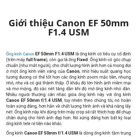
Giới thiệu Canon EF 50mm
F1.4 USM
EF 50mm F1.4 USM
là ống kính có tiêu cự cố định
Ống kính Canon
(trên máy
full frame
), còn gọi là ống
Fixed
. Ống kính có góc chụp
chuẩn (như mắt người), cho chất lượng hình ảnh hơn cả mong đợi
ở một ống kính viền vàng của
Canon
, nhờ hiệu suất quang học
tương đương có thể tốt hơn các ống kính zoom mắc tiền, nhưng
nhỏ, nhẹ và có giá thành thấp. Ở khẩu độ lớn hình ảnh mềm mại
và mơ mộng, độ sắc nét tăng dần khi độ mở ống kính nhỏ dần.
Nhiều người thường cân nhắc giữa ống kính này với ống kính
Canon EF 50mm f/1.4 USM
, tuy nhiên theo chúng tôi, nó hoàn
toàn xứng đáng, hơn hẳn về chất lượng hình ảnh và khả năng lấy
nét. Ống kính này khi dùng trên máy crop sẽ rất thích hợp để chụp
chân dung cho hình ảnh đẹp hơn. Nó xứng đáng hơn bất kỳ loại
ống kính tele rẻ tiền nào khác.
Ống kính
Canon EF 50mm f/1.4 USM
là dòng ống kính tầm trung