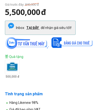
Giá trước đây:
840,000
đ
5,500,000
đ
Inbox
TẠI ĐÂY
để nhận giá siêu tốt!
Quà tặng
500,000
đ
Tình trạng sản phẩm
Hàng Likenew 98%
Giá đã bao gồm VAT