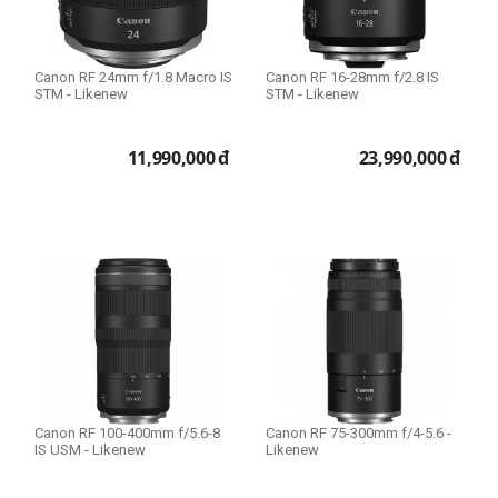
Canon RF 24mm f/1.8 Macro IS
Canon RF 16-28mm f/2.8 IS
STM - Likenew
STM - Likenew
11,990,000
đ
23,990,000
đ
Canon RF 100-400mm f/5.6-8
Canon RF 75-300mm f/4-5.6 -
IS USM - Likenew
Likenew