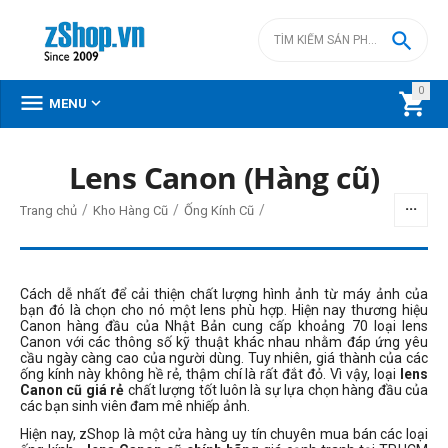

0



MENU
Lens Canon (Hàng cũ)
BỘ LỌC
/
/
/
Trang chủ
Kho Hàng Cũ
Ống Kính Cũ
Giá
đ
–
đ
Cách dễ nhất để cải thiện chất lượng hình ảnh từ máy ảnh của
bạn đó là chọn cho nó một lens phù hợp. Hiện nay thương hiệu
Canon hàng đầu của Nhật Bản cung cấp khoảng 70 loại lens
Canon với các thông số kỹ thuật khác nhau nhằm đáp ứng yêu
1990000
đ
59990000
đ
cầu ngày càng cao của người dùng. Tuy nhiên, giá thành của các
ống kính này không hề rẻ, thậm chí là rất đắt đỏ. Vì vậy, loại
lens
Loại ngàm lens
Canon cũ giá rẻ
chất lượng tốt luôn là sự lựa chọn hàng đầu của
các bạn sinh viên đam mê nhiếp ảnh.
Canon EF
Hiện nay, zShop là một cửa hàng uy tín chuyên mua bán các loại
Canon EF-M