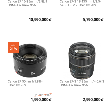
Canon EF 16-35mm f/2.8L II
Canon EF-S 18-135mm f/3.5-
USM - Likenew 95%
5.6 IS USM - Likenew 98%
10,990,000
đ
5,790,000
đ
GIẢM
21%
Canon EF 50mm f/1.8 II -
Canon EF-S 17-85mm f/4-5.6 IS
Likenew 95%
USM - Likenew 95%
2,532,000
đ
1,990,000
đ
2,990,000
đ