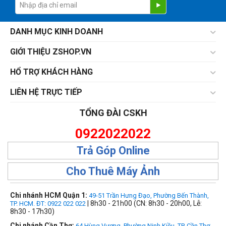
DANH MỤC KINH DOANH
GIỚI THIỆU ZSHOP.VN
HỔ TRỢ KHÁCH HÀNG
LIÊN HỆ TRỰC TIẾP
TỔNG ĐÀI CSKH
0922022022
Trả Góp Online
Cho Thuê Máy Ảnh
Chi nhánh HCM Quận 1:
49-51 Trần Hưng Đạo, Phường Bến Thành,
| 8h30 - 21h00 (CN: 8h30 - 20h00, Lễ:
TP. HCM. ĐT: 0922 022 022
8h30 - 17h30)
Chi nhánh Cần Thơ:
64 Hùng Vương, Phường Ninh Kiều, TP. Cần Thơ.