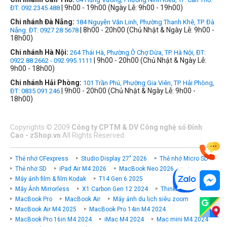
| 9h00 - 19h00 (Ngày Lễ: 9h00 - 19h00)
ĐT: 092.2345.488
Chi nhánh Đà Nẵng:
184 Nguyễn Văn Linh, Phường Thanh Khê, TP. Đà
| 8h00 - 20h00 (Chủ Nhật & Ngày Lễ: 9h00 -
Nẵng. ĐT: 0927 28 5678
18h00)
Chi nhánh Hà Nội:
264 Thái Hà, Phường Ô Chợ Dừa, TP. Hà Nội, ĐT:
| 9h00 - 20h00 (Chủ Nhật & Ngày Lễ:
0922 88 2662 - 092.995.1111
9h00 - 18h00)
Chi nhánh Hải Phòng:
101 Trần Phú, Phường Gia Viên, TP. Hải Phòng,
| 9h00 - 20h00 (Chủ Nhật & Ngày Lễ: 9h00 -
ĐT: 0835 091 246
18h00)
Copyrights
©
2009
Công ty CPTM & DV Công nghệ số Đỉnh
Cao - zShop.vn
All Rights Reserved
Thẻ nhớ CFexpress
Studio Display 27" 2026
Thẻ nhớ Micro SD
Thẻ nhớ SD
iPad Air M4 2026
MacBook Neo 2026
Máy ảnh film & film Kodak
T14 Gen 6 2025
Máy Ảnh Mirrorless
X1 Carbon Gen 12 2024
ThinkPad P
MacBook Pro
MacBook Air
Máy ảnh du lịch siêu zoom
MacBook Air M4 2025
MacBook Pro 14in M4 2024
MacBook Pro 16in M4 2024
iMac M4 2024
Mac mini M4 2024