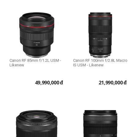
Size 55mm
Size 58mm
Size 67mm
Size 72mm
Size 77mm
Size 82mm
Lens dùng cho
Canon RF 85mm f/1.2L USM -
Canon RF 100mm f/2.8L Macro
Likenew
IS USM - Likenew
Canon
49,990,000
đ
21,990,000
đ
Lens Fullframe - Crop
APS-C
Full Frame