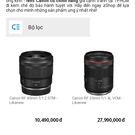
ống kính -
lens Canon cũ chính hãng
giá cạnh tranh tại TP.HCM
đi kèm chế độ bảo hành tuyệt vời. Hãy đến ngay zShop để lựa
Canon EF-S
chọn cho mình những sản phẩm ưng ý nhất nhé!
Canon RF
Canon RF-S

Bộ lọc
Thể loại lens
Macro Lens
Standard Lens
Telephoto Lens
Wide Lens
Prime Lens (Fixed Lens)
Zoom Lens
Canon RF 45mm f/1.2 STM -
Canon RF 35mm f/1.4L VCM -
Likenew
Likenew
Filter Size
Size 43mm
10,490,000
đ
27,990,000
đ
Size 49mm
Size 52mm