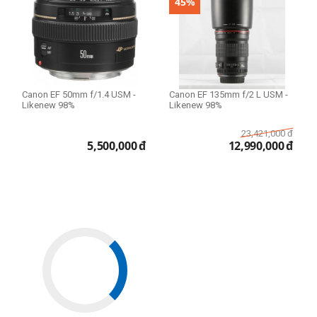
45%
Canon EF 50mm f/1.4 USM -
Canon EF 135mm f/2 L USM -
Likenew 98%
Likenew 98%
23,421,000
đ
5,500,000
đ
12,990,000
đ