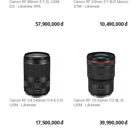
Canon RF 85mm f/1.2L USM
Canon RF 35mm f/1.8 IS Macro
DS - Likenew 99%
STM - Likenew
57,900,000
đ
10,490,000
đ
Canon RF 24-240mm f/4-6.3 IS
Canon RF 15-35mm f/2.8L IS
USM - Likenew
USM - Likenew
17,500,000
đ
39,990,000
đ