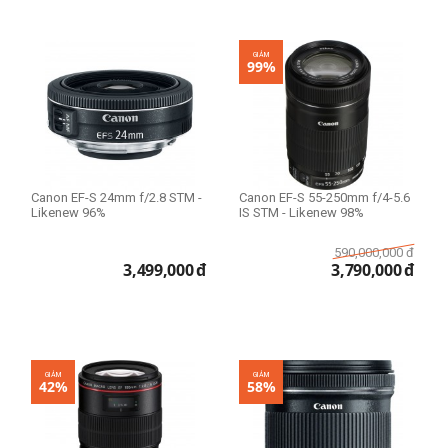
GIẢM
99%
Canon EF-S 24mm f/2.8 STM -
Canon EF-S 55-250mm f/4-5.6
Likenew 96%
IS STM - Likenew 98%
590,000,000
đ
3,499,000
đ
3,790,000
đ
GIẢM
GIẢM
42%
58%