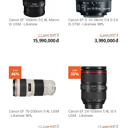
Canon EF 100mm f/2.8L Macro
Canon EF-S 10-18mm f/4.5-5.6
IS USM - Likenew
IS STM - Likenew 98%
27,535,500
đ
9,495,000
đ
15,990,000
đ
3,990,000
đ
GIẢM
GIẢM
46%
35%
Canon EF 70-200mm f/4L USM
Canon EF 24-105mm f/4L IS II
- Likenew 96%
USM - Likenew
22,218,300
đ
22,990,000
đ