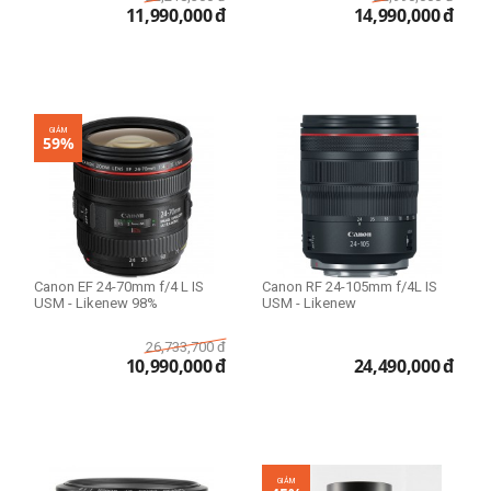
11,990,000
đ
14,990,000
đ
GIẢM
59%
Canon EF 24-70mm f/4 L IS
Canon RF 24-105mm f/4L IS
USM - Likenew 98%
USM - Likenew
26,733,700
đ
10,990,000
đ
24,490,000
đ
GIẢM