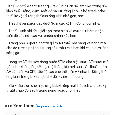
- Khẩu độ tối đa f/2.8 sáng vừa đủ hữu ích để làm việc trong điều
kiện thiếu sáng, kiểm soát độ sâu trường ảnh và hỗ trợ giữ cho
thiết kế vật lý tổng thể của ống kính nhỏ gọn, nhẹ.
- Thiết kế pancake dày dưới 3cm cực kỳ linh động, gọn nhẹ.
- 1 thấu kính phi cầu giới hạn méo hình và cầu sai nhằm nhận
diện độ sắc nét cao và render chính xác hơn.
- Tráng phủ Super Spectra giảm tối thiểu lóa sáng và bóng ma
cho độ tương phản và trung hòa màu cao hơn khi chụp dưới ánh
sáng gắt.
- Động cơ AF chuyển động bước STM cho hiệu suất AF mượt mà,
gần như không ồn, kết hợp hệ thống lấy nét sau, các thuật toán
AF tiên tiến và CPU tốc độ cao cho thể hiện AF nhanh. Đồng thời
ống kính trang bị kết hợp chế độ lấy nét thủ công.
- 7 lá khẩu tròn cho hiệu ứng bokeh đẹp mắt hữu ích cho các kỹ
thuật chụp độ sâu trường nông hoặc chọn nét.
>>> Xem thêm
Ống kính máy ảnh