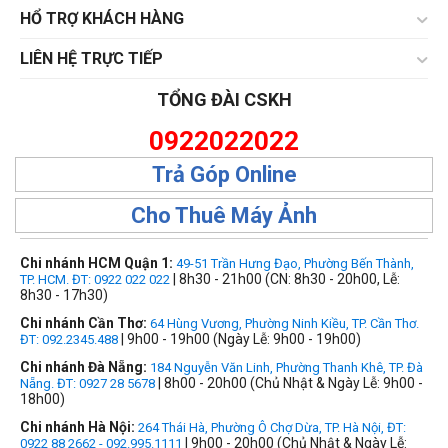
HỔ TRỢ KHÁCH HÀNG
LIÊN HỆ TRỰC TIẾP
TỔNG ĐÀI CSKH
0922022022
Trả Góp Online
Cho Thuê Máy Ảnh
Chi nhánh HCM Quận 1:
49-51 Trần Hưng Đạo, Phường Bến Thành,
| 8h30 - 21h00 (CN: 8h30 - 20h00, Lễ:
TP. HCM. ĐT: 0922 022 022
8h30 - 17h30)
Chi nhánh Cần Thơ:
64 Hùng Vương, Phường Ninh Kiều, TP. Cần Thơ.
| 9h00 - 19h00 (Ngày Lễ: 9h00 - 19h00)
ĐT: 092.2345.488
Chi nhánh Đà Nẵng:
184 Nguyễn Văn Linh, Phường Thanh Khê, TP. Đà
| 8h00 - 20h00 (Chủ Nhật & Ngày Lễ: 9h00 -
Nẵng. ĐT: 0927 28 5678
18h00)
Chi nhánh Hà Nội:
264 Thái Hà, Phường Ô Chợ Dừa, TP. Hà Nội, ĐT:
| 9h00 - 20h00 (Chủ Nhật & Ngày Lễ:
0922 88 2662 - 092.995.1111