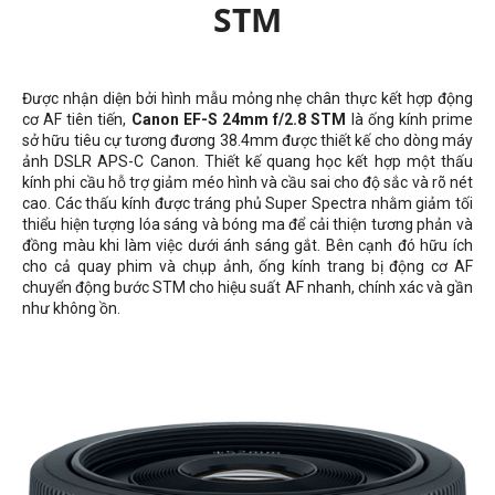
STM
Được nhận diện bởi hình mẫu mỏng nhẹ chân thực kết hợp động
cơ AF tiên tiến,
Canon EF-S 24mm f/2.8 STM
là ống kính prime
sở hữu tiêu cự tương đương 38.4mm được thiết kế cho dòng máy
ảnh DSLR APS-C Canon. Thiết kế quang học kết hợp một thấu
kính phi cầu hỗ trợ giảm méo hình và cầu sai cho độ sắc và rõ nét
cao. Các thấu kính được tráng phủ Super Spectra nhằm giảm tối
thiểu hiện tượng lóa sáng và bóng ma để cải thiện tương phản và
đồng màu khi làm việc dưới ánh sáng gắt. Bên cạnh đó hữu ích
cho cả quay phim và chụp ảnh, ống kính trang bị động cơ AF
chuyển động bước STM cho hiệu suất AF nhanh, chính xác và gần
như không ồn.