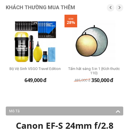
KHÁCH THƯỜNG MUA THÊM


GIẢM
28%
Bộ Vệ Sinh VSGO Travel Edition
Tấm hắt sáng 5 in 1 (Kích thước
110)
649,000
đ
350,000
đ
485,000
đ
Mô Tả
Canon EF-S 24mm f/2.8