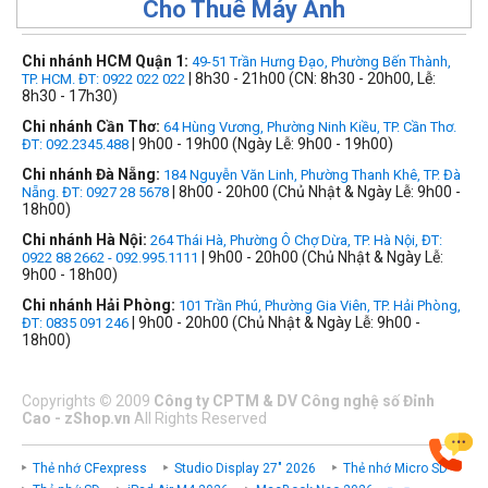
Cho Thuê Máy Ảnh
Chi nhánh HCM Quận 1:
49-51 Trần Hưng Đạo, Phường Bến Thành,
| 8h30 - 21h00 (CN: 8h30 - 20h00, Lễ:
TP. HCM. ĐT: 0922 022 022
8h30 - 17h30)
Chi nhánh Cần Thơ:
64 Hùng Vương, Phường Ninh Kiều, TP. Cần Thơ.
| 9h00 - 19h00 (Ngày Lễ: 9h00 - 19h00)
ĐT: 092.2345.488
Chi nhánh Đà Nẵng:
184 Nguyễn Văn Linh, Phường Thanh Khê, TP. Đà
| 8h00 - 20h00 (Chủ Nhật & Ngày Lễ: 9h00 -
Nẵng. ĐT: 0927 28 5678
18h00)
Chi nhánh Hà Nội:
264 Thái Hà, Phường Ô Chợ Dừa, TP. Hà Nội, ĐT:
| 9h00 - 20h00 (Chủ Nhật & Ngày Lễ:
0922 88 2662 - 092.995.1111
9h00 - 18h00)
Chi nhánh Hải Phòng:
101 Trần Phú, Phường Gia Viên, TP. Hải Phòng,
| 9h00 - 20h00 (Chủ Nhật & Ngày Lễ: 9h00 -
ĐT: 0835 091 246
18h00)
Copyrights
©
2009
Công ty CPTM & DV Công nghệ số Đỉnh
Cao - zShop.vn
All Rights Reserved
Thẻ nhớ CFexpress
Studio Display 27" 2026
Thẻ nhớ Micro SD