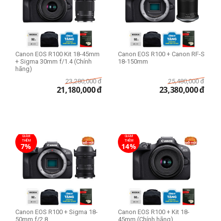
Canon EOS R100 Kit 18-45mm
Canon EOS R100 + Canon RF-S
+ Sigma 30mm f/1.4 (Chính
18-150mm
hãng)
23,280,000
đ
25,480,000
đ
21,180,000
đ
23,380,000
đ
GIẢM
GIẢM
THÊM
THÊM
7%
14%
Canon EOS R100 + Sigma 18-
Canon EOS R100 + Kit 18-
50mm f/2.8
45mm (Chính hãng)