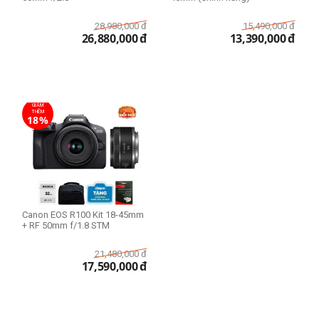
28,980,000
đ
15,490,000
đ
26,880,000
đ
13,390,000
đ
GIẢM
THÊM
18%
Canon EOS R100 Kit 18-45mm
+ RF 50mm f/1.8 STM
21,480,000
đ
17,590,000
đ