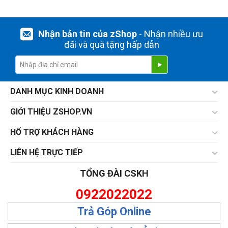
Nhận bản tin của zShop
- Nhận nhiều ưu
đãi và quà tặng hấp dẫn
DANH MỤC KINH DOANH
GIỚI THIỆU ZSHOP.VN
HỔ TRỢ KHÁCH HÀNG
LIÊN HỆ TRỰC TIẾP
TỔNG ĐÀI CSKH
0922022022
Trả Góp Online