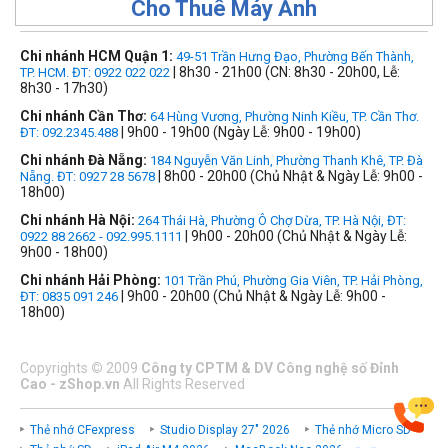
Cho Thuê Máy Ảnh
Chi nhánh HCM Quận 1:
49-51 Trần Hưng Đạo, Phường Bến Thành,
| 8h30 - 21h00 (CN: 8h30 - 20h00, Lễ:
TP. HCM. ĐT: 0922 022 022
8h30 - 17h30)
Chi nhánh Cần Thơ:
64 Hùng Vương, Phường Ninh Kiều, TP. Cần Thơ.
| 9h00 - 19h00 (Ngày Lễ: 9h00 - 19h00)
ĐT: 092.2345.488
Chi nhánh Đà Nẵng:
184 Nguyễn Văn Linh, Phường Thanh Khê, TP. Đà
| 8h00 - 20h00 (Chủ Nhật & Ngày Lễ: 9h00 -
Nẵng. ĐT: 0927 28 5678
18h00)
Chi nhánh Hà Nội:
264 Thái Hà, Phường Ô Chợ Dừa, TP. Hà Nội, ĐT:
| 9h00 - 20h00 (Chủ Nhật & Ngày Lễ:
0922 88 2662 - 092.995.1111
9h00 - 18h00)
Chi nhánh Hải Phòng:
101 Trần Phú, Phường Gia Viên, TP. Hải Phòng,
| 9h00 - 20h00 (Chủ Nhật & Ngày Lễ: 9h00 -
ĐT: 0835 091 246
18h00)
Copyrights
©
2009
Công ty CPTM & DV Công nghệ số Đỉnh
Cao - zShop.vn
All Rights Reserved
Thẻ nhớ CFexpress
Studio Display 27" 2026
Thẻ nhớ Micro SD