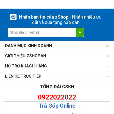
Nhận bản tin của zShop
- Nhận nhiều ưu
đãi và quà tặng hấp dẫn
DANH MỤC KINH DOANH
GIỚI THIỆU ZSHOP.VN
HỔ TRỢ KHÁCH HÀNG
LIÊN HỆ TRỰC TIẾP
TỔNG ĐÀI CSKH
0922022022
Trả Góp Online