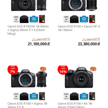
THIẾT LẬP LẠI
Canon EOS R100 Kit 18-45mm
Canon EOS R100 + Canon RF-S
+ Sigma 30mm f/1.4 (Chính
18-150mm
hãng)
23,280,000
đ
25,480,000
đ
21,180,000
đ
23,380,000
đ
GIẢM
GIẢM
THÊM
THÊM
7%
14%
Canon EOS R100 + Sigma 18-
Canon EOS R100 + Kit 18-
50mm f/2.8
45mm (Chính hãng)