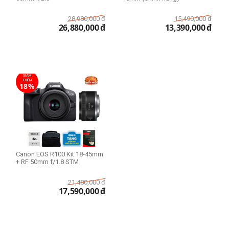
28,980,000
đ
15,490,000
đ
26,880,000
đ
13,390,000
đ
GIẢM
THÊM
18%
Canon EOS R100 Kit 18-45mm
+ RF 50mm f/1.8 STM
21,480,000
đ
17,590,000
đ