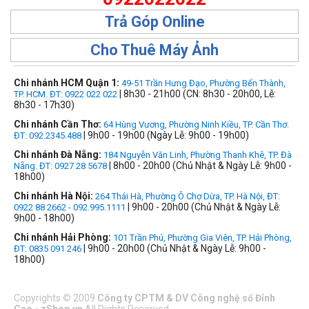
Trả Góp Online
Cho Thuê Máy Ảnh
Chi nhánh HCM Quận 1:
49-51 Trần Hưng Đạo, Phường Bến Thành,
| 8h30 - 21h00 (CN: 8h30 - 20h00, Lễ:
TP. HCM. ĐT: 0922 022 022
8h30 - 17h30)
Chi nhánh Cần Thơ:
64 Hùng Vương, Phường Ninh Kiều, TP. Cần Thơ.
| 9h00 - 19h00 (Ngày Lễ: 9h00 - 19h00)
ĐT: 092.2345.488
Chi nhánh Đà Nẵng:
184 Nguyễn Văn Linh, Phường Thanh Khê, TP. Đà
| 8h00 - 20h00 (Chủ Nhật & Ngày Lễ: 9h00 -
Nẵng. ĐT: 0927 28 5678
18h00)
Chi nhánh Hà Nội:
264 Thái Hà, Phường Ô Chợ Dừa, TP. Hà Nội, ĐT:
| 9h00 - 20h00 (Chủ Nhật & Ngày Lễ:
0922 88 2662 - 092.995.1111
9h00 - 18h00)
Chi nhánh Hải Phòng:
101 Trần Phú, Phường Gia Viên, TP. Hải Phòng,
| 9h00 - 20h00 (Chủ Nhật & Ngày Lễ: 9h00 -
ĐT: 0835 091 246
18h00)
Copyrights
©
2009
Công ty CPTM & DV Công nghệ số Đỉnh