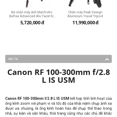
i
Bộ chân máy ảnh Manfrotto
Chân máy Peak Design
Befree Advanced Alu Twist Kit
Aluminum Travel Tripod
Ball Head
5,720,000
đ
11,990,000
đ
Mô Tả
Canon RF 100-300mm f/2.8
L IS USM
Canon RF 100-300mm f/2.8 L IS USM
kết hợp tính linh hoạt của
ống kính zoom với phạm vi và tốc độ của khái niệm chụp ảnh xa
được ưa chuộng, là ống kính hoàn hảo để chụp thể thao trong
nhà, sự kiện và sân khấu, thời trang cũng như các chủ đề khác