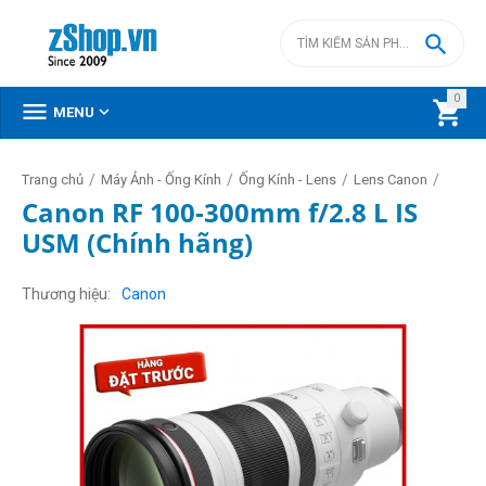

0



MENU
/
/
/
/
Trang chủ
Máy Ảnh - Ống Kính
Ống Kính - Lens
Lens Canon
Canon RF 100-300mm f/2.8 L IS
USM (Chính hãng)
Thương hiệu
Canon