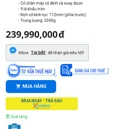
- Cổ chân máy cố định và xoay được
- 9 lá khẩu tròn
- Kích cỡ kính lọc: 112mm (phía trước)
- Trọng lượng:
2590
g
239,990,000
đ
Inbox
TẠI ĐÂY
để nhận giá siêu tốt!
MUA HÀNG
MUA NGAY - TRẢ SAU
Quà tặng