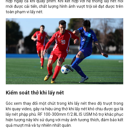
hợp ngay cả khi quay phim. Khi kết hợp với hệ thống lấy nét nổi
mới được cải tiến, chất lượng hình ảnh vượt trội sẽ đạt được trên
toàn phạm vi lấy nét.
Kiểm soát thở khi lấy nét
Góc xem thay đổi một chút trong khi lấy nét theo độ trượt trong
khi quay video, gây ra hiệu ứng thở khi lấy nét khó chịu được gọi là
lấy nét phập phù. RF 100-300mm f/2.8L IS USM hỗ trợ khắc phục
hiện tượng này khi sử dụng với máy ảnh tương thích, đảm bảo kết
quả mượt mà và tự nhiên nhất quán.