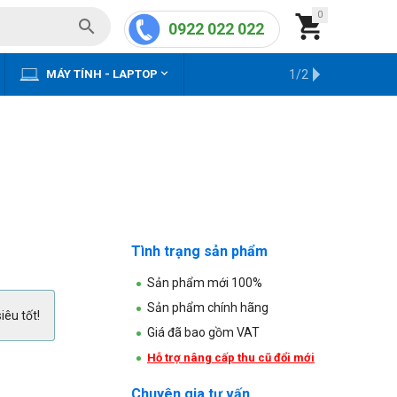
0


0922 022 022


MÁY TÍNH - LAPTOP
KHO HÀNG CŨ
1/2
Tình trạng sản phẩm
Sản phẩm mới 100%
Sản phẩm chính hãng
iêu tốt!
Giá đã bao gồm VAT
Hỗ trợ nâng cấp thu cũ đổi mới
Chuyên gia tư vấn