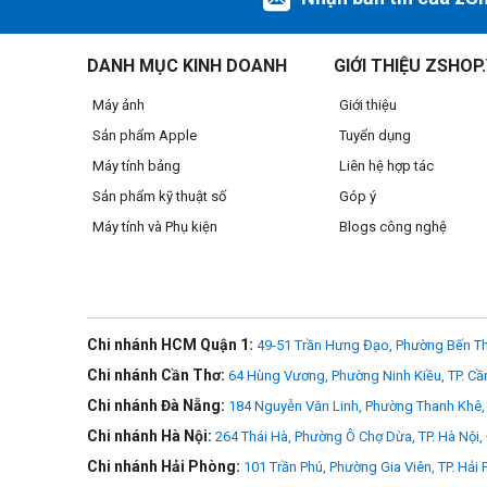
DANH MỤC KINH DOANH
GIỚI THIỆU ZSHOP
Máy ảnh
Giới thiệu
Sản phẩm Apple
Tuyển dụng
Máy tính bảng
Liên hệ hợp tác
Sản phẩm kỹ thuật số
Góp ý
Vừa vặn hơn
Máy tính và Phụ kiện
Blogs công nghệ
Chân máy
Peak Design Aluminum Travel Tripod
ít tốn d
Thể hiện chuyên nghiệp
Chiều cao tối đa đạt 152.4 cm và tải trọng 9.07 kg hỗ trợ l
Lắp đặt nhanh chóng
Chi nhánh HCM Quận 1:
49-51 Trần Hưng Đạo, Phường Bến Th
Không chỉ nhỏ gọn hơn,
Peak Design Aluminum Travel T
Chi nhánh Cần Thơ:
64 Hùng Vương, Phường Ninh Kiều, TP. Cầ
Chi nhánh Đà Nẵng:
Ổn định, cứng cáp
184 Nguyễn Văn Linh, Phường Thanh Khê, 
Chi nhánh Hà Nội:
264 Thái Hà, Phường Ô Chợ Dừa, TP. Hà Nội,
Peak Design Aluminum Travel Tripod
được công nhận về 
Chi nhánh Hải Phòng:
101 Trần Phú, Phường Gia Viên, TP. Hải
Tương thích linh động