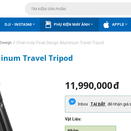



DJI - INSTA360
PHỤ KIỆN MÁY ẢNH
APPLE
/
Chân máy Peak Design Aluminum Travel Tripod
 Design
inum Travel Tripod
11,990,000
đ
Inbox
TẠI ĐÂY
để nhận giá s
Vật Liệu:
Nhôm