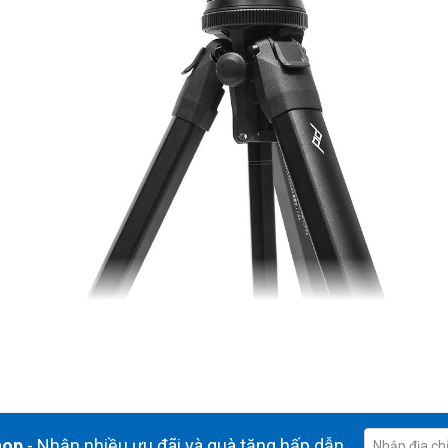
hop
- Nhận nhiều ưu đãi và quà tặng hấp dẫn