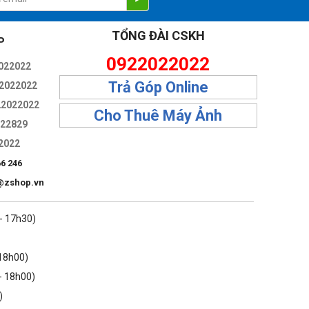
TỔNG ĐÀI CSKH
P
0922022022
022022
Trả Góp Online
2022022
22022022
Cho Thuê Máy Ảnh
322829
2022
không cần cắt giảm chiều cao hay độ ổn định.
66 246
@zshop.vn
 - 17h30)
hao tác đơn giản.
 18h00)
- 18h00)
ên thứ ba.
)