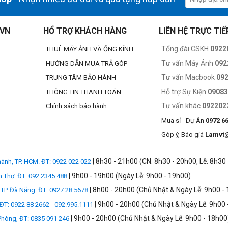
.VN
HỔ TRỢ KHÁCH HÀNG
LIÊN HỆ TRỰC TIẾ
Tổng đài CSKH
0922
THUÊ MÁY ẢNH VÀ ỐNG KÍNH
Tư vấn Máy Ảnh
092
HƯỚNG DẪN MUA TRẢ GÓP
Tư vấn Macbook
09
TRUNG TÂM BẢO HÀNH
Hỗ trợ Sự Kiện
0908
THÔNG TIN THANH TOÁN
Tư vấn khác
092202
Chính sách bảo hành
iện tích hơn các chân máy truyền thống đến một nửa khi xếp hành lý, mà 
Mua sỉ - Dự Án
0972 6
Góp ý, Báo giá
Lamvt
àm việc thoải mái với máy ảnh DSLR full frame kèm ống kính telephoto.
| 8h30 - 21h00 (CN: 8h30 - 20h00, Lễ: 8h30
ành, TP. HCM. ĐT: 0922 022 022
ripod
hỗ trợ lắp đặt hay thu chân máy nhanh hơn nhờ thiết kế cho phép t
| 9h00 - 19h00 (Ngày Lễ: 9h00 - 19h00)
n Thơ. ĐT: 092.2345.488
| 8h00 - 20h00 (Chủ Nhật & Ngày Lễ: 9h00 -
TP. Đà Nẵng. ĐT: 0927 28 5678
| 9h00 - 20h00 (Chủ Nhật & Ngày Lễ: 9h00 
 ĐT: 0922 88 2662 - 092.995.1111
khả năng tác nghiệp ổn định và cứng cáp ngay cả với bài đánh giá của b
| 9h00 - 20h00 (Chủ Nhật & Ngày Lễ: 9h00 - 18h00
 Phòng, ĐT: 0835 091 246