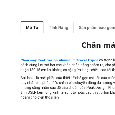
Mô Tả
Tính Năng
Sản phẩm bao gồ
Chân má
có trọng 
Chân máy Peak Design Aluminum Travel Tripod
cách cùng lúc mở hết các khóa chân bằng nhôm ra, cho ph
hoặc
130.18 cm khi không có cột giữa, hoặc
chiều cao tối th
Ball head là một phần của thiết kế nhỏ gọn cải tiến của ch
duy nhất cho phép điều chỉnh các chuyển động đa hướng và 
nhưng cũng nhận các đế tiêu chuẩn của Peak Design. Khun
ảnh DSLR kèm ống kính telephoto hoặc các thiết bị lớn kh
ngàm cho điện thoại lên.