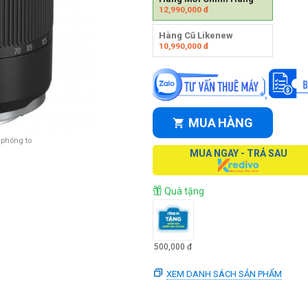
12,990,000
đ
Hàng Cũ Likenew
10,990,000
đ
MUA HÀNG
 phóng to
MUA NGAY - TRẢ SAU
Quà tặng
500,000
đ
XEM DANH SÁCH SẢN PHẨM