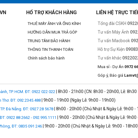
ét tự động nhanh chóng, êm, mượt mà và chính xác, lý tưởng để quay ph
.VN
HỔ TRỢ KHÁCH HÀNG
LIÊN HỆ TRỰC TIẾ
lệ phóng đại tối đa 1:2 và khoảng cách lấy nét tối thiểu là 13.1cm, phù h
Tổng đài CSKH
0922
THUÊ MÁY ẢNH VÀ ỐNG KÍNH
u thiết lập phơi sáng khác nhau, bao gồm khẩu độ, ISO và cân bằng phơi s
Tư vấn Máy Ảnh
092
HƯỚNG DẪN MUA TRẢ GÓP
Tư vấn Macbook
09
TRUNG TÂM BẢO HÀNH
Hỗ trợ Sự Kiện
0908
THÔNG TIN THANH TOÁN
Tư vấn khác
092202
Chính sách bảo hành
Ảnh mẫu chụp bằng ống kính
Mua sỉ - Dự Án
0972 6
Góp ý, Báo giá
Lamvt
| 8h30 - 21h00 (CN: 8h30 - 20h00, Lễ: 8h30
ành, TP. HCM. ĐT: 0922 022 022
| 9h00 - 19h00 (Ngày Lễ: 9h00 - 19h00)
n Thơ. ĐT: 092.2345.488
| 8h00 - 20h00 (Chủ Nhật & Ngày Lễ: 9h00 -
TP. Đà Nẵng. ĐT: 0927 28 5678
| 9h00 - 20h00 (Chủ Nhật & Ngày Lễ: 9h00 
 ĐT: 0922 88 2662 - 092.995.1111
| 9h00 - 20h00 (Chủ Nhật & Ngày Lễ: 9h00 - 18h00
 Phòng, ĐT: 0835 091 246