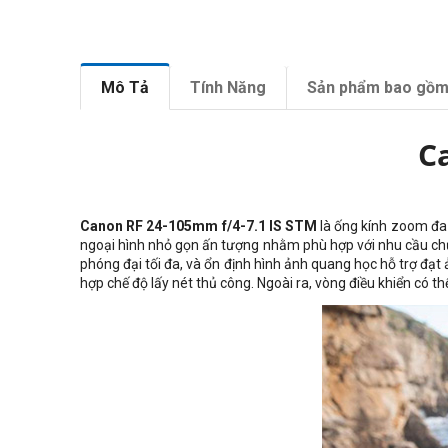
Mô Tả
Tính Năng
Sản phẩm bao gồ
C
Canon RF 24-105mm f/4-7.1 IS STM
là ống kính zoom đa 
ngoại hình nhỏ gọn ấn tượng nhằm phù hợp với nhu cầu chụp 
phóng đại tối đa, và ổn định hình ảnh quang học hỗ trợ đạ
hợp chế độ lấy nét thủ công. Ngoài ra, vòng điều khiển có th