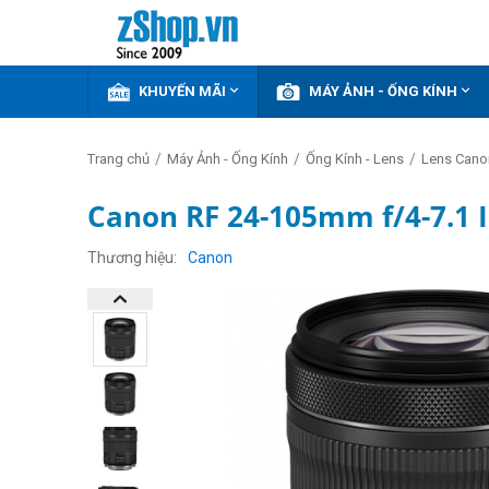


KHUYẾN MÃI
MÁY ẢNH - ỐNG KÍNH
/
/
/
Trang chủ
Máy Ảnh - Ống Kính
Ống Kính - Lens
Lens Cano
Canon RF 24-105mm f/4-7.1 
Thương hiệu
Canon