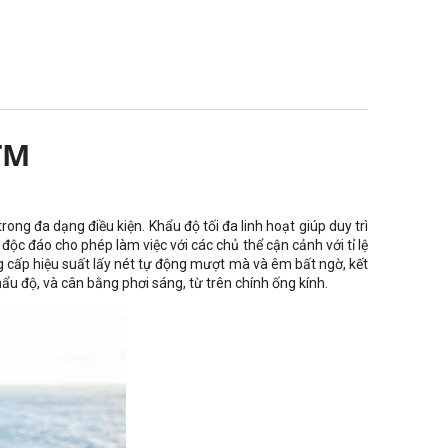
TM
ng đa dạng điều kiện. Khẩu độ tối đa linh hoạt giúp duy trì
ộc đáo cho phép làm việc với các chủ thể cận cảnh với tỉ lệ
g cấp hiệu suất lấy nét tự động mượt mà và êm bất ngờ, kết
hẩu độ, và cân bằng phơi sáng, từ trên chính ống kính.