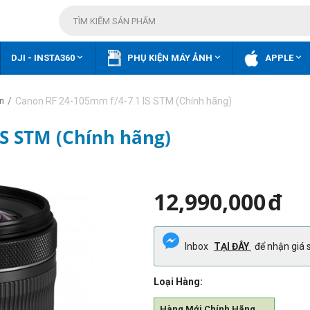



DJI - INSTA360
PHỤ KIỆN MÁY ẢNH
APPLE
/
Canon RF 24-105mm f/4-7.1 IS STM (Chính hãng)
n
IS STM (Chính hãng)
12,990,000
đ
Inbox
TẠI ĐÂY
để nhận giá s
Loại Hàng:
Hàng Mới Chính Hãng