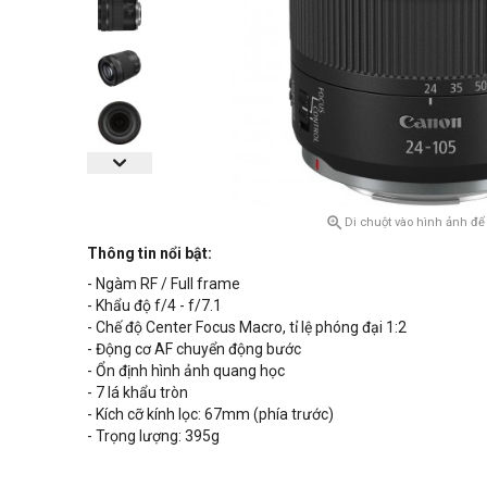

Di chuột vào hình ảnh để
Thông tin nổi bật:
- Ngàm RF / Full frame
- Khẩu độ
f/4 - f/7.1
- Chế độ Center Focus Macro, tỉ lệ phóng đại 1:2
- Động cơ AF chuyển động bước
- Ổn định hình ảnh quang học
- 7 lá khẩu tròn
- Kích cỡ kính lọc: 67mm (phía trước)
- Trọng lượng: 395g