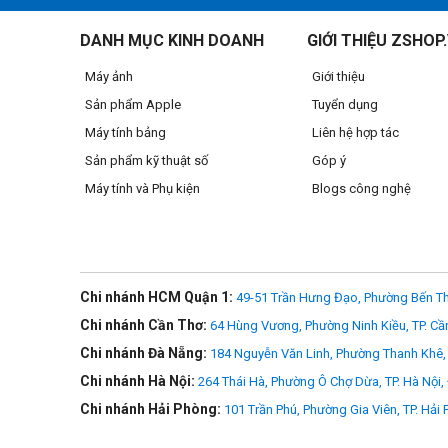
- Động cơ chuyển động bước STM cung cấp hiệu suất lấy n
DANH MỤC KINH DOANH
GIỚI THIỆU ZSHOP
- Chế độ đặc biệt Center Macro Focus cho phép chụp với tỉ 
Máy ảnh
Giới thiệu
- Vòng điều khiển có thể thiết lập dùng để điều chỉnh nhiề
Sản phẩm Apple
Tuyển dụng
- 7 lá khẩu tròn mang đến chất lượng bokeh mãn nhãn.
Máy tính bảng
Liên hệ hợp tác
Sản phẩm kỹ thuật số
Góp ý
Máy tính và Phụ kiện
Blogs công nghệ
Chi nhánh HCM Quận 1:
49-51 Trần Hưng Đạo, Phường Bến Th
Chi nhánh Cần Thơ:
64 Hùng Vương, Phường Ninh Kiều, TP. Cầ
Chi nhánh Đà Nẵng:
184 Nguyễn Văn Linh, Phường Thanh Khê, 
Chi nhánh Hà Nội:
264 Thái Hà, Phường Ô Chợ Dừa, TP. Hà Nội,
Chi nhánh Hải Phòng:
101 Trần Phú, Phường Gia Viên, TP. Hải