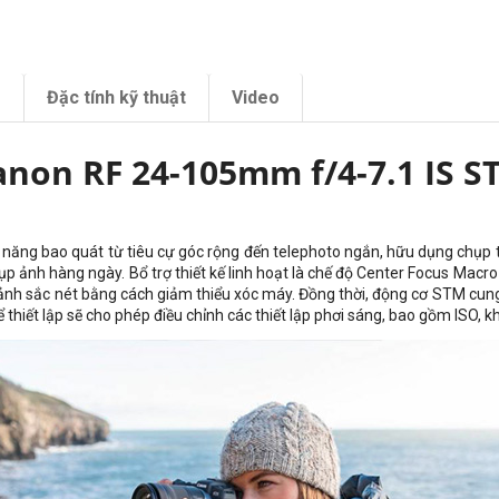
m
Đặc tính kỹ thuật
Video
anon RF 24-105mm f/4-7.1 IS S
năng bao quát từ tiêu cự góc rộng đến telephoto ngắn, hữu dụng chụp tro
ảnh hàng ngày. Bổ trợ thiết kế linh hoạt là chế độ Center Focus Macro đ
t ảnh sắc nét bằng cách giảm thiểu xóc máy. Đồng thời, động cơ STM cun
ể thiết lập sẽ cho phép điều chỉnh các thiết lập phơi sáng, bao gồm ISO, k