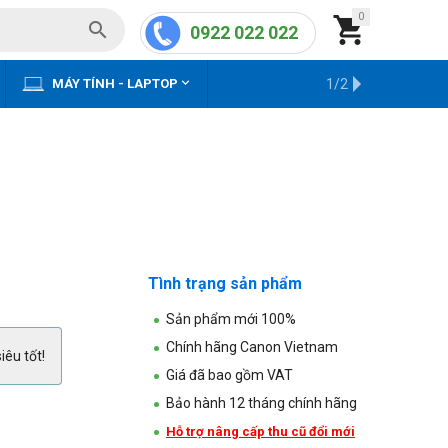
0


0922 022 022


MÁY TÍNH - LAPTOP
KHO HÀNG CŨ
1/2
Tình trạng sản phẩm
Sản phẩm mới 100%
Chính hãng Canon Vietnam
iêu tốt!
Giá đã bao gồm VAT
Bảo hành 12 tháng chính hãng
Hỗ trợ nâng cấp thu cũ đổi mới