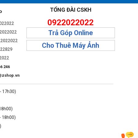
im cũng như chụp ảnh tĩnh.
TỔNG ĐÀI CSKH
P
ợp chụp các chủ thể cận cảnh.
0922022022
022022
áng.
Trả Góp Online
2022022
22022022
Cho Thuê Máy Ảnh
322829
2022
66 246
@zshop.vn
 - 17h30)
 18h00)
- 18h00)
)