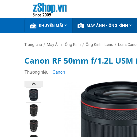


KHUYẾN MÃI
MÁY ẢNH - ỐNG KÍNH
/
/
/
Trang chủ
Máy Ảnh - Ống Kính
Ống Kính - Lens
Lens Cano
Canon RF 50mm f/1.2L USM 
GIẢM
THÊM
Thương hiệu
Canon
13%