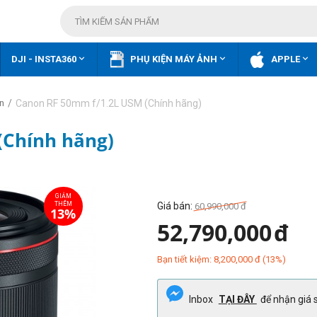



DJI - INSTA360
PHỤ KIỆN MÁY ẢNH
APPLE
/
Canon RF 50mm f/1.2L USM (Chính hãng)
n
(Chính hãng)
Giá bán:
60,990,000
đ
52,790,000
đ
Bạn tiết kiệm:
8,200,000
đ
(
13
%)
Inbox
TẠI ĐÂY
để nhận giá s