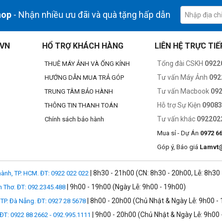
hop
- Nhận nhiều ưu đãi và quà tặng hấp dẫn
.VN
HỔ TRỢ KHÁCH HÀNG
LIÊN HỆ TRỰC TIẾ
Tổng đài CSKH
0922
THUÊ MÁY ẢNH VÀ ỐNG KÍNH
Tư vấn Máy Ảnh
092
HƯỚNG DẪN MUA TRẢ GÓP
Tư vấn Macbook
09
TRUNG TÂM BẢO HÀNH
Hỗ trợ Sự Kiện
0908
THÔNG TIN THANH TOÁN
thiết kế cho máy ảnh
mirrorless full frame ngàm RF Canon
.
Tư vấn khác
092202
Chính sách bảo hành
kiểm soát trên toàn độ sâu trường ảnh để làm việc với các kỹ thuật lấy né
Mua sỉ - Dự Án
0972 6
Góp ý, Báo giá
Lamvt
rong thiết kế quang học, giúp làm giảm diềm màu và quang sai sắc để đạt
à méo ảnh giúp cải thiện độ sắc nét và kết xuất chính xác.
| 8h30 - 21h00 (CN: 8h30 - 20h00, Lễ: 8h30
ành, TP. HCM. ĐT: 0922 022 022
ng cùng với các thuật toán lấy nét tối ưu và CPU tốc độ cao kết hợp m
| 9h00 - 19h00 (Ngày Lễ: 9h00 - 19h00)
n Thơ. ĐT: 092.2345.488
oàn thời gian.
| 8h00 - 20h00 (Chủ Nhật & Ngày Lễ: 9h00 -
TP. Đà Nẵng. ĐT: 0927 28 5678
các thiết lập phơi sáng đa dạng, bao gồm ISO, khẩu và mức bù phơi sáng.
| 9h00 - 20h00 (Chủ Nhật & Ngày Lễ: 9h00 
 ĐT: 0922 88 2662 - 092.995.1111