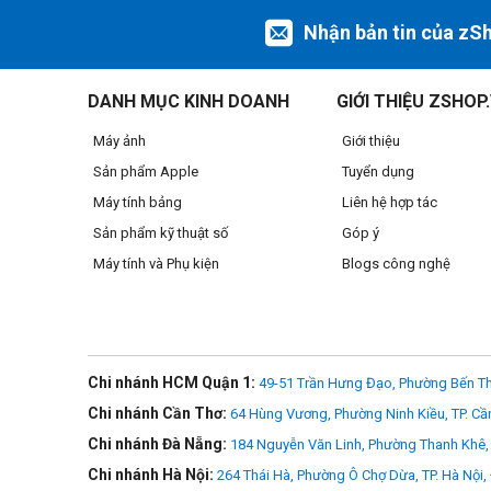
Nhận bản tin của zS
DANH MỤC KINH DOANH
GIỚI THIỆU ZSHOP
>>> Xem thêm
Ống kính Canon
Máy ảnh
Giới thiệu
Sản phẩm Apple
Tuyển dụng
Máy tính bảng
Liên hệ hợp tác
TÍNH NĂNG NỔI BẬT
Sản phẩm kỹ thuật số
Góp ý
- Là ống kính một tiêu cự có chiều dài thông thường được 
Máy tính và Phụ kiện
Blogs công nghệ
- Khẩu độ tối đa f/1.2 sáng vượt trội cho khả năng mở rộng 
- Một thấu kính
Ultra-Low Dispersion (UD) được trang bị t
- Một thấu kính phi cầu được sử dụng để làm giảm cầu sai v
Chi nhánh HCM Quận 1:
49-51 Trần Hưng Đạo, Phường Bến Th
- Động cơ lấy nét tự động Ultrasonic Motor (USM) dạng vò
Chi nhánh Cần Thơ:
64 Hùng Vương, Phường Ninh Kiều, TP. Cầ
không gây ồn, bên cạnh một trình lấy nét thủ công ghi đè t
Chi nhánh Đà Nẵng:
184 Nguyễn Văn Linh, Phường Thanh Khê, 
- Một vòng điều khiển tùy chỉnh có thể dùng để điều chỉnh 
Chi nhánh Hà Nội:
264 Thái Hà, Phường Ô Chợ Dừa, TP. Hà Nội,