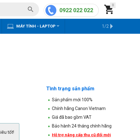
0


0922 022 022


MÁY TÍNH - LAPTOP
KHO HÀNG CŨ
1/2
Tình trạng sản phẩm
Sản phẩm mới 100%
Chính hãng Canon Vietnam
Giá đã bao gồm VAT
Bảo hành 24 tháng chính hãng
iêu tốt!
Hỗ trợ nâng cấp thu cũ đổi mới