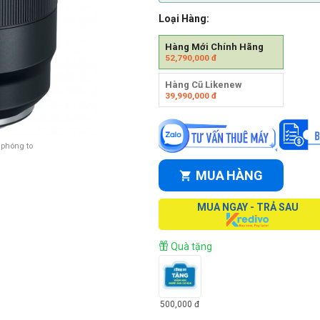
Loại Hàng:
Hàng Mới Chính Hãng
52,790,000
đ
Hàng Cũ Likenew
39,990,000
đ
 phóng to
MUA HÀNG
MUA NGAY - TRẢ SAU
Quà tặng
500,000
đ