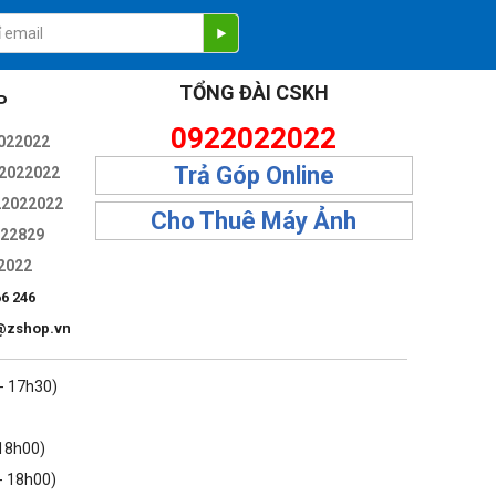
TỔNG ĐÀI CSKH
P
0922022022
022022
Trả Góp Online
2022022
22022022
Cho Thuê Máy Ảnh
322829
2022
t chọn lọc, hữu ích làm việc trong các điều kiện thiếu sáng.
66 246
@zshop.vn
 được độ trong rõ và chính xác màu cao hơn.
 - 17h30)
ang lại hiệu suất lấy nét tự động nhanh chóng, ổn định và
 18h00)
- 18h00)