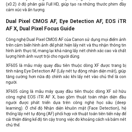
(x0.2) ở độ phân giải Full HD, giúp tạo ra những thước phim đầy
cảm xúc và ấn tượng.
Dual Pixel CMOS AF, Eye Detection AF, EOS iTR
AF X, Dual Pixel Focus Guide
Công nghệ Dual Pixel CMOS AF của Canon sử dụng mọi điểm ảnh
trên cảm biến hình ảnh để phát hiện lấy nét và thu nhận thông tin
hình ảnh thực tế, mang lại khả năng lấy nét chính xác cao và chất
lượng hình ảnh vượt trội cho người dùng.
XF605 là mẫu máy quay đầu tiên thuộc dòng XF được trang bị
tính năng Eye Detection AF (Lấy nét tự động nhận diện mắt), giúp
tăng cường hơn nữa độ chính xác khi lấy nét vào chủ thể là con
người.
XF605 cũng là mẫu máy quay đầu tiên thuộc dòng XF sở hữu
công nghệ EOS iTR AF X, bao gồm thuật toán nhận diện đầu
người được phát triển dựa trên công nghệ học sâu (deep
learning). Ở chế độ Nhận diện khuôn mặt (Face Detection), hệ
thống lấy nét tự động (AF) phối hợp với thuật toán tiên tiến này để
cải thiện đáng kể độ tin cậy trong việc đo khoảng cách và bám nét
chủ thể.