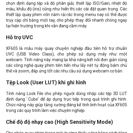
chọn định dạng tệp và độ phân giải, thiết lập ISO/Gain, nhiệt độ
màu, khẩu độ (iris) cũng như hiển thị các cài đặt quan trọng. Các
thiết lập quay phim vốn nằm rải rác trong menu nay có thể được
truy cập chỉ bằng một tay, cho phép thay đổi nhanh chóng ngay
tại hiện trường trong khi vẫn đang cầm máy.
Hỗ trợ UVC
XF605 là mẫu máy quay chuyên nghiệp đầu tiên hỗ trợ chuẩn
UVC (USB Video Class), cho phép sử dụng máy như một
webcam. Tính năng này mang lại khả năng kết nối đơn giản cùng
các công nghệ quay phim tiên tiến như lấy nét tự động bám chủ
thể và zoom, đáp ứng tốt các nhu cầu sử dụng webcam cơ bản.
Tệp Look (User LUT) khi ghi hình
Tính năng Look File cho phép người dùng nhập các tệp 3D LUT
định dạng '.Cube' để áp dụng trực tiếp trong quá trình ghi hình.
Chức năng này giúp tăng cường đáng kể tính linh hoạt của XF605
trong các quy trình làm việc chuyên nghiệp.
Chế độ độ nhạy cao (High Sensitivity Mode)
Cho phép quay phim trong môi trường thiếu sáng bằng cách tăng