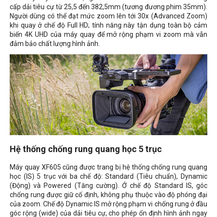
cấp dải tiêu cự từ 25,5 đến 382,5mm (tương đương phim 35mm).
Người dùng có thể đạt mức zoom lên tới 30x (Advanced Zoom)
khi quay ở chế độ Full HD; tính năng này tận dụng toàn bộ cảm
biến 4K UHD của máy quay để mở rộng phạm vi zoom mà vẫn
đảm bảo chất lượng hình ảnh.
Hệ thống chống rung quang học 5 trục
Máy quay XF605 cũng được trang bị hệ thống chống rung quang
học (IS) 5 trục với ba chế độ: Standard (Tiêu chuẩn), Dynamic
(Động) và Powered (Tăng cường). Ở chế độ Standard IS, góc
chống rung được giữ cố định, không phụ thuộc vào độ phóng đại
của zoom. Chế độ Dynamic IS mở rộng phạm vi chống rung ở đầu
góc rộng (wide) của dải tiêu cự, cho phép ổn định hình ảnh ngay