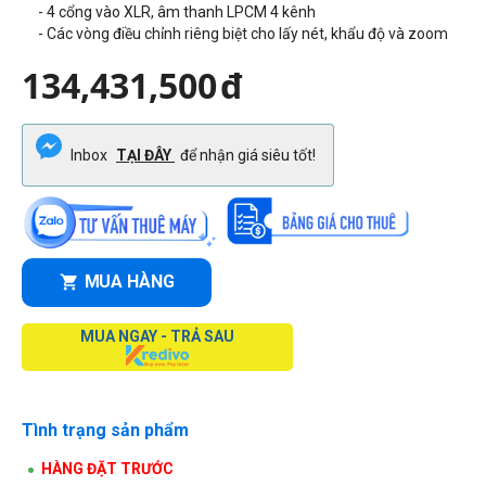
- 4 cổng vào XLR, âm thanh LPCM 4 kênh
- Các vòng điều chỉnh riêng biệt cho lấy nét, khẩu độ và zoom
134,431,500
đ
Inbox
TẠI ĐÂY
để nhận giá siêu tốt!
MUA HÀNG
MUA NGAY - TRẢ SAU
Tình trạng sản phẩm
HÀNG ĐẶT TRƯỚC