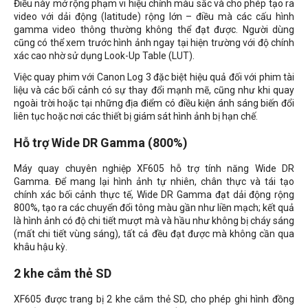
Điều này mở rộng phạm vi hiệu chỉnh màu sắc và cho phép tạo ra
video với dải động (latitude) rộng lớn – điều mà các cấu hình
gamma video thông thường không thể đạt được. Người dùng
cũng có thể xem trước hình ảnh ngay tại hiện trường với độ chính
xác cao nhờ sử dụng Look-Up Table (LUT).
Việc quay phim với Canon Log 3 đặc biệt hiệu quả đối với phim tài
liệu và các bối cảnh có sự thay đổi mạnh mẽ, cũng như khi quay
ngoài trời hoặc tại những địa điểm có điều kiện ánh sáng biến đổi
liên tục hoặc nơi các thiết bị giám sát hình ảnh bị hạn chế.
Hỗ trợ Wide DR Gamma (800%)
Máy quay chuyên nghiệp XF605 hỗ trợ tính năng Wide DR
Gamma. Để mang lại hình ảnh tự nhiên, chân thực và tái tạo
chính xác bối cảnh thực tế, Wide DR Gamma đạt dải động rộng
800%, tạo ra các chuyển đổi tông màu gần như liền mạch; kết quả
là hình ảnh có độ chi tiết mượt mà và hầu như không bị cháy sáng
(mất chi tiết vùng sáng), tất cả đều đạt được mà không cần qua
khâu hậu kỳ.
2 khe cắm thẻ SD
XF605 được trang bị 2 khe cắm thẻ SD, cho phép ghi hình đồng