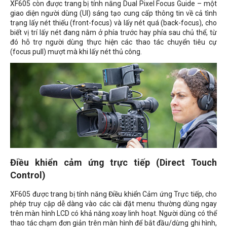
XF605 còn được trang bị tính năng Dual Pixel Focus Guide – một
giao diện người dùng (UI) sáng tạo cung cấp thông tin về cả tình
trạng lấy nét thiếu (front-focus) và lấy nét quá (back-focus), cho
biết vị trí lấy nét đang nằm ở phía trước hay phía sau chủ thể, từ
đó hỗ trợ người dùng thực hiện các thao tác chuyển tiêu cự
(focus pull) mượt mà khi lấy nét thủ công.
Điều khiển cảm ứng trực tiếp (Direct Touch
Control)
XF605 được trang bị tính năng Điều khiển Cảm ứng Trực tiếp, cho
phép truy cập dễ dàng vào các cài đặt menu thường dùng ngay
trên màn hình LCD có khả năng xoay linh hoạt. Người dùng có thể
thao tác chạm đơn giản trên màn hình để bắt đầu/dừng ghi hình,