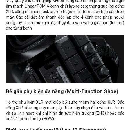
Máy quay chuyên nghiệp XF605 cung cấp nhiều phương thức ghi
âm thanh Linear PCM 4 kênh chất lượng cao: thông qua hai cổng
XLR, cổng mic mini-jack stereo hoặc mic stereo tích hợp sẵn trên
máy. Các cài đặt âm thanh độc lập cho 4 kênh cho phép người
dùng tùy chỉnh mức ghi, độ nhạy đầu vào và bộ giới hạn (limiter)
cho từng kênh.
Đế gắn phụ kiện đa năng (Multi-Function Shoe)
Hỗ trợ phụ kiện XLR mới giúp bổ sung thêm hai cổng XLR. Các
cổng XLR bổ sung này mang lại thêm tùy chọn đầu vào âm thanh
và sự linh hoạt khi ghi hình tin tức hiện trường (ENG) hoặc các
buổi lễ tại nơi thờ tự (HOW).
Phát trực tuyến qua IP (Live IP Streaming)