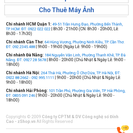
Cho Thuê Máy Ảnh
Chi nhánh HCM Quận 1:
49-51 Trần Hưng Đạo, Phường Bến Thành,
| 8h30 - 21h00 (CN: 8h30 - 20h00, Lễ:
TP. HCM. ĐT: 0922 022 022
8h30 - 17h30)
Chi nhánh Cần Thơ:
64 Hùng Vương, Phường Ninh Kiều, TP. Cần Thơ.
| 9h00 - 19h00 (Ngày Lễ: 9h00 - 19h00)
ĐT: 092.2345.488
Chi nhánh Đà Nẵng:
184 Nguyễn Văn Linh, Phường Thanh Khê, TP. Đà
| 8h00 - 20h00 (Chủ Nhật & Ngày Lễ: 9h00 -
Nẵng. ĐT: 0927 28 5678
18h00)
Chi nhánh Hà Nội:
264 Thái Hà, Phường Ô Chợ Dừa, TP. Hà Nội, ĐT:
| 9h00 - 20h00 (Chủ Nhật & Ngày Lễ:
0922 88 2662 - 092.995.1111
9h00 - 18h00)
Chi nhánh Hải Phòng:
101 Trần Phú, Phường Gia Viên, TP. Hải Phòng,
| 9h00 - 20h00 (Chủ Nhật & Ngày Lễ: 9h00 -
ĐT: 0835 091 246
18h00)
Copyrights
©
2009
Công ty CPTM & DV Công nghệ số Đỉnh
Cao - zShop.vn
All Rights Reserved