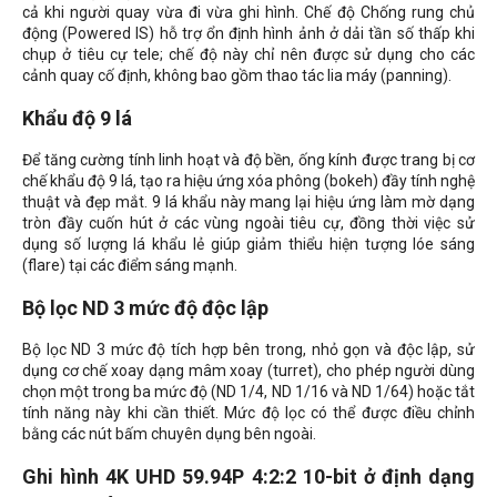
cả khi người quay vừa đi vừa ghi hình. Chế độ Chống rung chủ
động (Powered IS) hỗ trợ ổn định hình ảnh ở dải tần số thấp khi
chụp ở tiêu cự tele; chế độ này chỉ nên được sử dụng cho các
cảnh quay cố định, không bao gồm thao tác lia máy (panning).
Khẩu độ 9 lá
Để tăng cường tính linh hoạt và độ bền, ống kính được trang bị cơ
chế khẩu độ 9 lá, tạo ra hiệu ứng xóa phông (bokeh) đầy tính nghệ
thuật và đẹp mắt. 9 lá khẩu này mang lại hiệu ứng làm mờ dạng
tròn đầy cuốn hút ở các vùng ngoài tiêu cự, đồng thời việc sử
dụng số lượng lá khẩu lẻ giúp giảm thiểu hiện tượng lóe sáng
(flare) tại các điểm sáng mạnh.
Bộ lọc ND 3 mức độ độc lập
Bộ lọc ND 3 mức độ tích hợp bên trong, nhỏ gọn và độc lập, sử
dụng cơ chế xoay dạng mâm xoay (turret), cho phép người dùng
chọn một trong ba mức độ (ND 1/4, ND 1/16 và ND 1/64) hoặc tắt
tính năng này khi cần thiết. Mức độ lọc có thể được điều chỉnh
bằng các nút bấm chuyên dụng bên ngoài.
Ghi hình 4K UHD 59.94P 4:2:2 10-bit ở định dạng