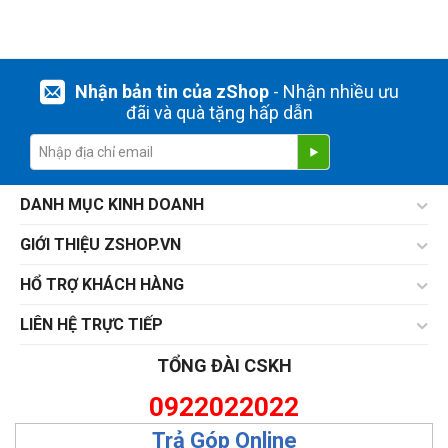
Nhận bản tin của zShop
- Nhận nhiều ưu
đãi và quà tặng hấp dẫn
DANH MỤC KINH DOANH
GIỚI THIỆU ZSHOP.VN
HỔ TRỢ KHÁCH HÀNG
LIÊN HỆ TRỰC TIẾP
TỔNG ĐÀI CSKH
0922022022
Trả Góp Online