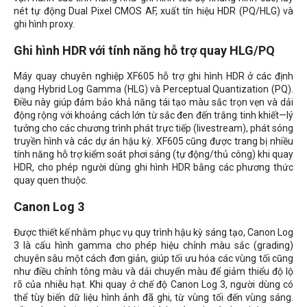
nét tự động Dual Pixel CMOS AF, xuất tín hiệu HDR (PQ/HLG) và
ghi hình proxy.
Ghi hình HDR với tính năng hỗ trợ quay HLG/PQ
Máy quay chuyên nghiệp XF605 hỗ trợ ghi hình HDR ở các định
dạng Hybrid Log Gamma (HLG) và Perceptual Quantization (PQ).
Điều này giúp đảm bảo khả năng tái tạo màu sắc trọn vẹn và dải
động rộng với khoảng cách lớn từ sắc đen đến trắng tinh khiết—lý
tưởng cho các chương trình phát trực tiếp (livestream), phát sóng
truyền hình và các dự án hậu kỳ. XF605 cũng được trang bị nhiều
tính năng hỗ trợ kiểm soát phơi sáng (tự động/thủ công) khi quay
HDR, cho phép người dùng ghi hình HDR bằng các phương thức
quay quen thuộc.
Canon Log 3
Được thiết kế nhằm phục vụ quy trình hậu kỳ sáng tạo, Canon Log
3 là cấu hình gamma cho phép hiệu chỉnh màu sắc (grading)
chuyên sâu một cách đơn giản, giúp tối ưu hóa các vùng tối cũng
như điều chỉnh tông màu và dải chuyển màu để giảm thiểu độ lộ
rõ ​​của nhiễu hạt. Khi quay ở chế độ Canon Log 3, người dùng có
thể tùy biến dữ liệu hình ảnh đã ghi, từ vùng tối đến vùng sáng.