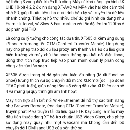
hệ thống 3 vòng điều khiển thủ công. Máy có khả năng ghi hình 4K
UHD 10-bit 4:2:2 ở định dạng XF-AVC và MP4 vào hai khe cắm thẻ
nhớ SD, giúp thuận tiện cho quá trình hậu kỳ và truyền tải dữ liệu
nhanh chóng. Thiết bị hỗ trợ nhiều chế độ ghi hình đa dạng như
Frame, Interval, và Slow & Fast motion với tốc độ lên tới 120fps ở
độ phân giải FHD.
Là công cụ lý tưởng cho công tác đưa tin, XF605 đi kèm ứng dụng
iPhone mới mang tên CTM (Content Transfer Mobile). Ứng dụng
này cho phép trao đổi dữ liệu proxy, âm thanh và siêu dữ liệu giữa
hiện trường và máy chủ tòa soạn thông qua kết nối điện thoại,
đồng thời tích hợp trực tiếp vào phần mềm quản lý phân công
công việc của tòa soạn.
XF605 được trang bị đế gắn phụ kiện đa năng (Multi-Function
Shoe) tương thích với bộ chuyển đổi micro XLR mới (do Tập đoàn
TEAC phát triển), giúp nâng tổng số cổng đầu vào XLR lên con số
4 và mang lại quy trình ghi âm linh hoạt.
Máy tích hợp sẵn kết nối Wi-Fi/Ethernet để hỗ trợ các tính năng
như Browser Remote, ứng dụng CTM (Content Transfer Mobile),
truyền phát IP và truyền tải dữ liệu qua FTP. Đây cũng là mẫu máy
đầu tiên thuộc dòng XF hỗ trợ chuẩn USB Video Class, cho phép
sử dụng máy quay như một webcam mà không cần đến bộ
chuyển đổi HDMI sang USB của bên thứ ba.