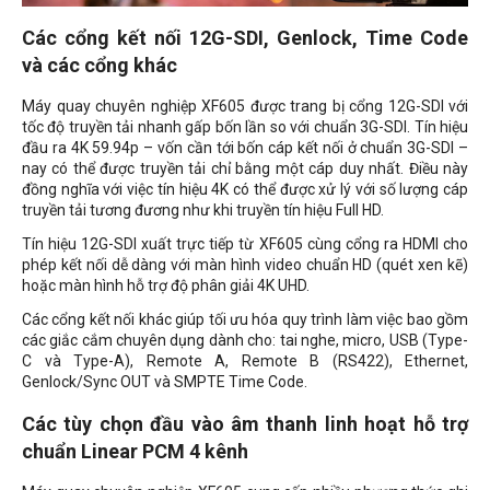
Các cổng kết nối 12G-SDI, Genlock, Time Code
và các cổng khác
Máy quay chuyên nghiệp XF605 được trang bị cổng 12G-SDI với
tốc độ truyền tải nhanh gấp bốn lần so với chuẩn 3G-SDI. Tín hiệu
đầu ra 4K 59.94p – vốn cần tới bốn cáp kết nối ở chuẩn 3G-SDI –
nay có thể được truyền tải chỉ bằng một cáp duy nhất. Điều này
đồng nghĩa với việc tín hiệu 4K có thể được xử lý với số lượng cáp
truyền tải tương đương như khi truyền tín hiệu Full HD.
Tín hiệu 12G-SDI xuất trực tiếp từ XF605 cùng cổng ra HDMI cho
phép kết nối dễ dàng với màn hình video chuẩn HD (quét xen kẽ)
hoặc màn hình hỗ trợ độ phân giải 4K UHD.
Các cổng kết nối khác giúp tối ưu hóa quy trình làm việc bao gồm
các giắc cắm chuyên dụng dành cho: tai nghe, micro, USB (Type-
C và Type-A), Remote A, Remote B (RS422), Ethernet,
Genlock/Sync OUT và SMPTE Time Code.
Các tùy chọn đầu vào âm thanh linh hoạt hỗ trợ
chuẩn Linear PCM 4 kênh