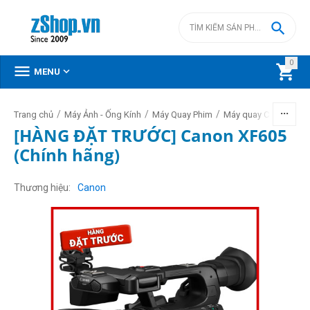

0



MENU
/
/
/
/
Trang chủ
Máy Ảnh - Ống Kính
Máy Quay Phim
Máy quay Canon
[HÀNG ĐẶT TRƯỚC] Canon XF605
(Chính hãng)
Thương hiệu
Canon