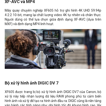
XF-AVC và MP4
Máy quay chuyên nghiệp XF605 hỗ trợ ghi hình 4K UHD 59.94p
4:2:2 10-bit, mang lại chất lượng video 4K tự nhiên và chân thực.
Người dùng có thể lựa chọn giữa định dạng XF-AVC (dựa trên
MXF) và định dạng MP4 linh hoạt.
Bộ xử lý hình ảnh DIGIC DV 7
XF605 được trang bị bộ xử lý hình ảnh DIGIC DV7 của Canon; bộ
xử lý này tiếp nhận lượng dữ liệu RAW phong phú từ cảm biến
hình ảnh và xử lý để tạo ra hình ảnh đầu ra. DIGIC cũng là nền tảng
vận hành các tính năng như ghi hình tốc độ khung hình cao, lấy