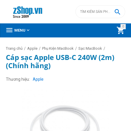

0



MENU
/
/
/
/
Trang chủ
Apple
Phụ Kiện MacBook
Sạc MacBook
Cáp sạc Apple USB-C 240W (2m)
(Chính hãng)
Thương hiệu
Apple