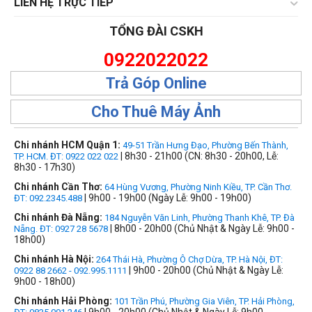
LIÊN HỆ TRỰC TIẾP
TỔNG ĐÀI CSKH
0922022022
Trả Góp Online
Cho Thuê Máy Ảnh
Chi nhánh HCM Quận 1:
49-51 Trần Hưng Đạo, Phường Bến Thành,
| 8h30 - 21h00 (CN: 8h30 - 20h00, Lễ:
TP. HCM. ĐT: 0922 022 022
8h30 - 17h30)
Chi nhánh Cần Thơ:
64 Hùng Vương, Phường Ninh Kiều, TP. Cần Thơ.
| 9h00 - 19h00 (Ngày Lễ: 9h00 - 19h00)
ĐT: 092.2345.488
Chi nhánh Đà Nẵng:
184 Nguyễn Văn Linh, Phường Thanh Khê, TP. Đà
| 8h00 - 20h00 (Chủ Nhật & Ngày Lễ: 9h00 -
Nẵng. ĐT: 0927 28 5678
18h00)
Chi nhánh Hà Nội:
264 Thái Hà, Phường Ô Chợ Dừa, TP. Hà Nội, ĐT:
| 9h00 - 20h00 (Chủ Nhật & Ngày Lễ:
0922 88 2662 - 092.995.1111
9h00 - 18h00)
Chi nhánh Hải Phòng:
101 Trần Phú, Phường Gia Viên, TP. Hải Phòng,