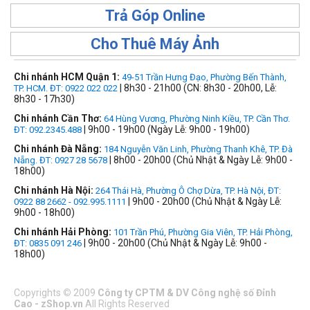
Trả Góp Online
Cho Thuê Máy Ảnh
Chi nhánh HCM Quận 1:
49-51 Trần Hưng Đạo, Phường Bến Thành,
| 8h30 - 21h00 (CN: 8h30 - 20h00, Lễ:
TP. HCM. ĐT: 0922 022 022
8h30 - 17h30)
Chi nhánh Cần Thơ:
64 Hùng Vương, Phường Ninh Kiều, TP. Cần Thơ.
| 9h00 - 19h00 (Ngày Lễ: 9h00 - 19h00)
ĐT: 092.2345.488
Chi nhánh Đà Nẵng:
184 Nguyễn Văn Linh, Phường Thanh Khê, TP. Đà
| 8h00 - 20h00 (Chủ Nhật & Ngày Lễ: 9h00 -
Nẵng. ĐT: 0927 28 5678
18h00)
Chi nhánh Hà Nội:
264 Thái Hà, Phường Ô Chợ Dừa, TP. Hà Nội, ĐT:
| 9h00 - 20h00 (Chủ Nhật & Ngày Lễ:
0922 88 2662 - 092.995.1111
9h00 - 18h00)
Chi nhánh Hải Phòng:
101 Trần Phú, Phường Gia Viên, TP. Hải Phòng,
| 9h00 - 20h00 (Chủ Nhật & Ngày Lễ: 9h00 -
ĐT: 0835 091 246
18h00)
Copyrights
©
2009
Công ty CPTM & DV Công nghệ số Đỉnh
Cao - zShop.vn
All Rights Reserved