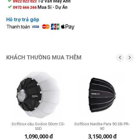
Tư Vấn Máy Ảnh
0922 022 022
Mua Sỉ - Dự Án
0972 666 246
Hỗ trợ trả góp
KHÁCH THƯỜNG MUA THÊM


-
Softbox cầu Godox 50cm CS-
Softbox Nanlite Para 90 SB-PR-
S
50D
90
1,090,000
đ
3,150,000
đ