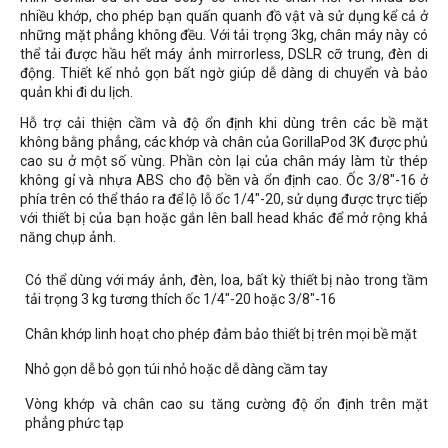
nhiều khớp, cho phép bạn quấn quanh đồ vật và sử dụng kể cả ở
những mặt phẳng không đều. Với tải trọng 3kg, chân máy này có
thể tải được hầu hết máy ảnh mirrorless, DSLR cỡ trung, đèn di
động. Thiết kế nhỏ gọn bất ngờ giúp dễ dàng di chuyển và bảo
quản khi đi du lịch.
Hỗ trợ cải thiện cầm và độ ổn định khi dùng trên các bề mặt
không bằng phẳng, các khớp và chân của GorillaPod 3K được phủ
cao su ở một số vùng. Phần còn lại của chân máy làm từ thép
không gỉ và nhựa ABS cho độ bền và ổn định cao. Ốc 3/8"-16 ở
phía trên có thể tháo ra để lộ lỗ ốc 1/4"-20, sử dụng được trực tiếp
với thiết bị của bạn hoặc gắn lên ball head khác để mở rộng khả
năng chụp ảnh.
Có thể dùng với máy ảnh, đèn, loa, bất kỳ thiết bị nào trong tầm
tải trọng 3 kg tương thích ốc 1/4"-20 hoặc 3/8"-16
Chân khớp linh hoạt cho phép đảm bảo thiết bị trên mọi bề mặt
Nhỏ gọn dễ bỏ gọn túi nhỏ hoặc dễ dàng cầm tay
Vòng khớp và chân cao su tăng cường độ ổn định trên mặt
phẳng phức tạp