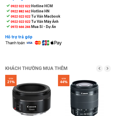
Hotline HCM
0922 022 022
Hotline HN
0922 882 662
Tư Vấn Macbook
0922 022 022
Tư Vấn Máy Ảnh
0922 022 022
Mua Sỉ - Dự Án
0972 666 246
Hỗ trợ trả góp
KHÁCH THƯỜNG MUA THÊM


GIẢM
GIẢM
G
21%
44%
1