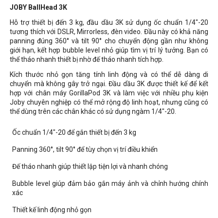
JOBY BallHead 3K
Hỗ trợ thiết bị đến 3 kg, đầu dầu 3K sử dụng ốc chuẩn 1/4"-20
tương thích với DSLR, Mirrorless, đèn video. Đầu này có khả năng
panning đúng 360° và tilt 90° cho chuyển động gần như không
giới hạn, kết hợp bubble level nhỏ giúp tìm vị trí lý tưởng. Bạn có
thể tháo nhanh thiết bị nhờ đế tháo nhanh tích hợp.
Kích thước nhỏ gọn tăng tính linh động và có thể dễ dàng di
chuyển mà không gây trở ngại. Đầu dầu 3K được thiết kế để kết
hợp với chân máy GorillaPod 3K và làm việc với nhiều phụ kiện
Joby chuyên nghiệp có thể mở rộng độ linh hoạt, nhưng cũng có
thể dùng trên các chân khác có sử dụng ngàm 1/4"-20.
Ốc chuẩn 1/4"-20 để gắn thiết bị đến 3 kg
Panning 360°, tilt 90° để tùy chọn vị trí điều khiển
Đế tháo nhanh giúp thiết lập tiện lợi và nhanh chóng
Bubble level giúp đảm bảo gắn máy ảnh và chỉnh hướng chính
xác
Thiết kế linh động nhỏ gọn