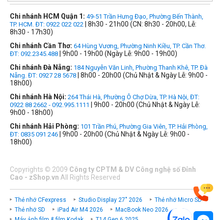
Chi nhánh HCM Quận 1:
49-51 Trần Hưng Đạo, Phường Bến Thành,
| 8h30 - 21h00 (CN: 8h30 - 20h00, Lễ:
TP. HCM. ĐT: 0922 022 022
8h30 - 17h30)
Chi nhánh Cần Thơ:
64 Hùng Vương, Phường Ninh Kiều, TP. Cần Thơ.
| 9h00 - 19h00 (Ngày Lễ: 9h00 - 19h00)
ĐT: 092.2345.488
Chi nhánh Đà Nẵng:
184 Nguyễn Văn Linh, Phường Thanh Khê, TP. Đà
| 8h00 - 20h00 (Chủ Nhật & Ngày Lễ: 9h00 -
Nẵng. ĐT: 0927 28 5678
18h00)
Chi nhánh Hà Nội:
264 Thái Hà, Phường Ô Chợ Dừa, TP. Hà Nội, ĐT:
| 9h00 - 20h00 (Chủ Nhật & Ngày Lễ:
0922 88 2662 - 092.995.1111
9h00 - 18h00)
Chi nhánh Hải Phòng:
101 Trần Phú, Phường Gia Viên, TP. Hải Phòng,
| 9h00 - 20h00 (Chủ Nhật & Ngày Lễ: 9h00 -
ĐT: 0835 091 246
18h00)
Copyrights
©
2009
Công ty CPTM & DV Công nghệ số Đỉnh
Cao - zShop.vn
All Rights Reserved
Thẻ nhớ CFexpress
Studio Display 27" 2026
Thẻ nhớ Micro SD
Thẻ nhớ SD
iPad Air M4 2026
MacBook Neo 2026
Máy ảnh film & film Kodak
T14 Gen 6 2025