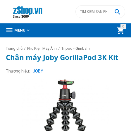

0



MENU
/
/
/
Trang chủ
Phụ Kiện Máy Ảnh
Tripod - Gimbal
Chân máy Joby GorillaPod 3K Kit
Thương hiệu
JOBY