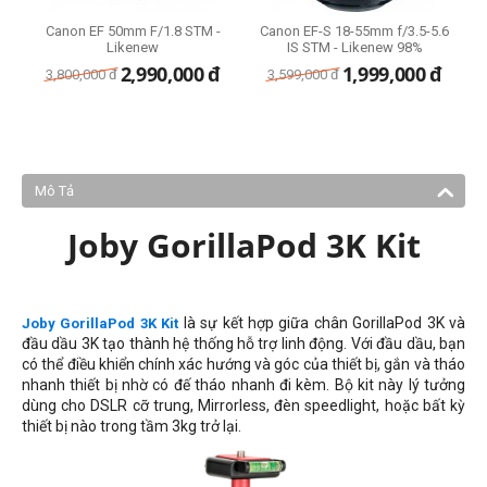
Canon EF 50mm F/1.8 STM -
Canon EF-S 18-55mm f/3.5-5.6
Likenew
IS STM - Likenew 98%
2,990,000
đ
1,999,000
đ
3,800,000
đ
3,599,000
đ
Mô Tả
Joby GorillaPod 3K Kit
là sự kết hợp giữa chân GorillaPod 3K và
Joby GorillaPod 3K Kit
đầu dầu 3K tạo thành hệ thống hỗ trợ linh động. Với đầu dầu, bạn
có thể điều khiển chính xác hướng và góc của thiết bị, gắn và tháo
nhanh thiết bị nhờ có đế tháo nhanh đi kèm. Bộ kit này lý tưởng
dùng cho DSLR cỡ trung, Mirrorless, đèn speedlight, hoặc bất kỳ
thiết bị nào trong tầm 3kg trở lại.