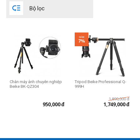

Bộ lọc
GIẢM
7%
Chân máy ảnh chuyên nghiệp
Tripod Beike Professional Q-
Beike BK-QZ304
999H
1,890,000
đ
950,000
đ
1,749,000
đ