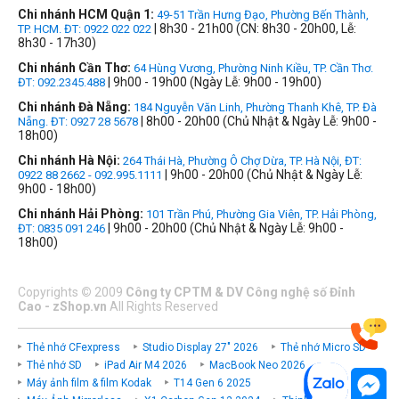
Chi nhánh HCM Quận 1:
49-51 Trần Hưng Đạo, Phường Bến Thành,
| 8h30 - 21h00 (CN: 8h30 - 20h00, Lễ:
TP. HCM. ĐT: 0922 022 022
8h30 - 17h30)
Chi nhánh Cần Thơ:
64 Hùng Vương, Phường Ninh Kiều, TP. Cần Thơ.
| 9h00 - 19h00 (Ngày Lễ: 9h00 - 19h00)
ĐT: 092.2345.488
Chi nhánh Đà Nẵng:
184 Nguyễn Văn Linh, Phường Thanh Khê, TP. Đà
| 8h00 - 20h00 (Chủ Nhật & Ngày Lễ: 9h00 -
Nẵng. ĐT: 0927 28 5678
18h00)
Chi nhánh Hà Nội:
264 Thái Hà, Phường Ô Chợ Dừa, TP. Hà Nội, ĐT:
| 9h00 - 20h00 (Chủ Nhật & Ngày Lễ:
0922 88 2662 - 092.995.1111
9h00 - 18h00)
Chi nhánh Hải Phòng:
101 Trần Phú, Phường Gia Viên, TP. Hải Phòng,
| 9h00 - 20h00 (Chủ Nhật & Ngày Lễ: 9h00 -
ĐT: 0835 091 246
18h00)
Copyrights
©
2009
Công ty CPTM & DV Công nghệ số Đỉnh
Cao - zShop.vn
All Rights Reserved
Thẻ nhớ CFexpress
Studio Display 27" 2026
Thẻ nhớ Micro SD
Thẻ nhớ SD
iPad Air M4 2026
MacBook Neo 2026
Máy ảnh film & film Kodak
T14 Gen 6 2025