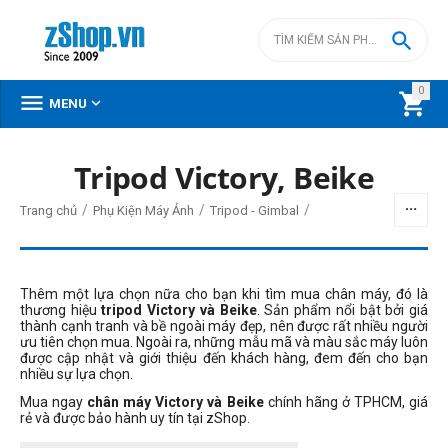

0



MENU
Tripod Victory, Beike
BỘ LỌC
/
/
/
Trang chủ
Phụ Kiện Máy Ảnh
Tripod - Gimbal
Giá
đ
–
đ
Thêm một lựa chọn nữa cho bạn khi tìm mua chân máy, đó là
thương hiệu
tripod Victory và Beike
. Sản phẩm nổi bật bởi giá
thành cạnh tranh và bề ngoài máy đẹp, nên được rất nhiều người
ưu tiên chọn mua. Ngoài ra, những mẫu mã và màu sắc máy luôn
950000
đ
1749000
đ
được cập nhật và giới thiệu đến khách hàng, đem đến cho bạn
nhiều sự lựa chọn.
Sức tải
Mua ngay
chân máy Victory và Beike
chính hãng ở TPHCM, giá
6kg - 8kg
rẻ và được bảo hành uy tín tại zShop.