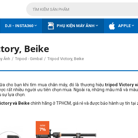



DJI - INSTA360
PHỤ KIỆN MÁY ẢNH
APPLE
ctory, Beike
/
/
áy Ảnh
Tripod - Gimbal
Tripod Victory, Beike
a cho bạn khi tìm mua chân máy, đó là thương hiệu
tripod Victory v
ợc rất nhiều người ưu tiên chọn mua. Ngoài ra, những mẫu mã và màu 
 sự lựa chọn.
ctory và Beike
chính hãng ở TPHCM, giá rẻ và được bảo hành uy tín tại
GIẢM
7%