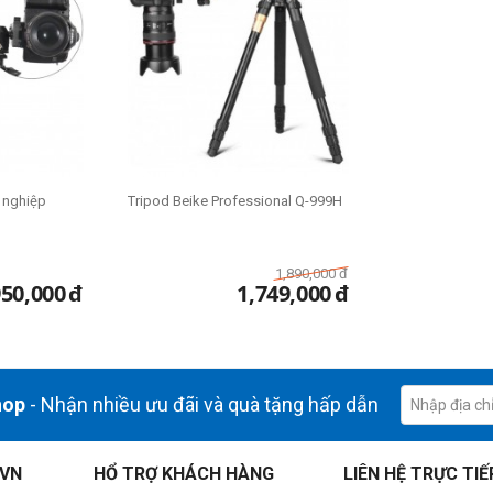
 nghiệp
Tripod Beike Professional Q-999H
1,890,000
đ
950,000
đ
1,749,000
đ
hop
- Nhận nhiều ưu đãi và quà tặng hấp dẫn
.VN
HỔ TRỢ KHÁCH HÀNG
LIÊN HỆ TRỰC TIẾ