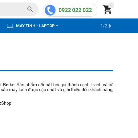
0


0922 022 022


MÁY TÍNH - LAPTOP
KHO HÀNG CŨ
1/2
à Beike
. Sản phẩm nổi bật bởi giá thành cạnh tranh và bề
sắc máy luôn được cập nhật và giới thiệu đến khách hàng,
 zShop.