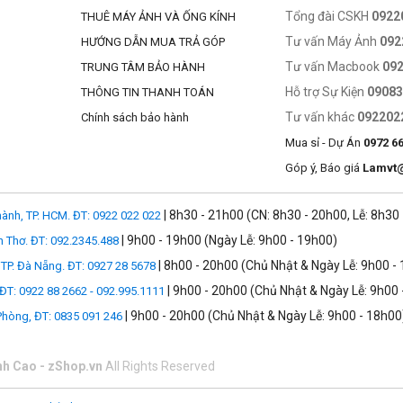
Tổng đài CSKH
0922
THUÊ MÁY ẢNH VÀ ỐNG KÍNH
Tư vấn Máy Ảnh
092
HƯỚNG DẪN MUA TRẢ GÓP
Tư vấn Macbook
09
TRUNG TÂM BẢO HÀNH
Hỗ trợ Sự Kiện
0908
THÔNG TIN THANH TOÁN
Tư vấn khác
092202
Chính sách bảo hành
Mua sỉ - Dự Án
0972 6
Góp ý, Báo giá
Lamvt
| 8h30 - 21h00 (CN: 8h30 - 20h00, Lễ: 8h30
ành, TP. HCM. ĐT: 0922 022 022
| 9h00 - 19h00 (Ngày Lễ: 9h00 - 19h00)
n Thơ. ĐT: 092.2345.488
| 8h00 - 20h00 (Chủ Nhật & Ngày Lễ: 9h00 -
TP. Đà Nẵng. ĐT: 0927 28 5678
| 9h00 - 20h00 (Chủ Nhật & Ngày Lễ: 9h00 
 ĐT: 0922 88 2662 - 092.995.1111
| 9h00 - 20h00 (Chủ Nhật & Ngày Lễ: 9h00 - 18h00
 Phòng, ĐT: 0835 091 246
nh Cao - zShop.vn
All Rights Reserved