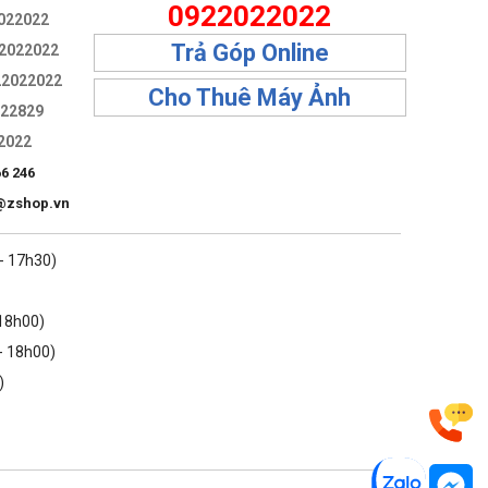
0922022022
022022
Trả Góp Online
2022022
22022022
Cho Thuê Máy Ảnh
322829
2022
66 246
@zshop.vn
 - 17h30)
 18h00)
- 18h00)
)