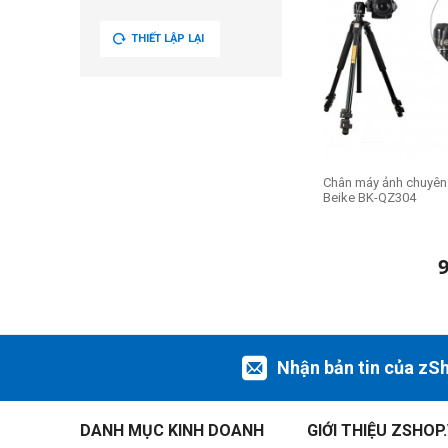
THIẾT LẬP LẠI
Chân máy ảnh chuyên
Beike BK-QZ304
Nhận bản tin của zS
DANH MỤC KINH DOANH
GIỚI THIỆU ZSHOP