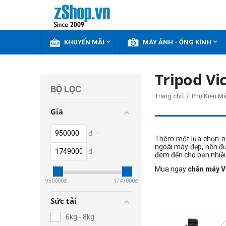


KHUYẾN MÃI
MÁY ẢNH - ỐNG KÍNH
Tripod Vi
BỘ LỌC
/
Trang chủ
Phụ Kiện M
Giá
đ
–
Thêm một lựa chọn nữ
ngoài máy đẹp, nên đư
đ
đem đến cho bạn nhiều
Mua ngay
chân máy Vi
950000
đ
1749000
đ
Sức tải
6kg - 8kg