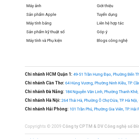
Máy ảnh
Giới thiệu
Sản phẩm Apple
Tuyển dụng
Máy tính bảng
Liên hệ hợp tác
Sản phẩm kỹ thuật số
Góp ý
Máy tính và Phụ kiện
Blogs công nghệ
Chi nhánh HCM Quận 1:
49-51 Trần Hưng Đạo, Phường Bến Th
Chi nhánh Cần Thơ:
64 Hùng Vương, Phường Ninh Kiều, TP. Cầ
Chi nhánh Đà Nẵng:
184 Nguyễn Văn Linh, Phường Thanh Khê, 
Chi nhánh Hà Nội:
264 Thái Hà, Phường Ô Chợ Dừa, TP. Hà Nội,
Chi nhánh Hải Phòng:
101 Trần Phú, Phường Gia Viên, TP. Hải
Copyrights
©
2009
Công ty CPTM & DV Công nghệ số Đỉ