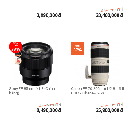
31,990,000
đ
3,990,000
đ
28,460,000
đ
GIẢM
THÊM
GIẢM
33%
57%
Sony FE 85mm f/1.8 (Chính
Canon EF 70-200mm f/2.8L IS II
hãng)
USM - Likenew 96%
12,750,000
đ
60,050,000
đ
8,490,000
đ
25,900,000
đ