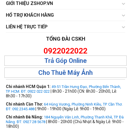
GIỚI THIỆU ZSHOP.VN
HỔ TRỢ KHÁCH HÀNG
LIÊN HỆ TRỰC TIẾP
TỔNG ĐÀI CSKH
0922022022
Trả Góp Online
Cho Thuê Máy Ảnh
Chi nhánh HCM Quận 1:
49-51 Trần Hưng Đạo, Phường Bến Thành,
| 8h30 - 21h00 (CN: 8h30 - 20h00, Lễ:
TP. HCM. ĐT: 0922 022 022
8h30 - 17h30)
Chi nhánh Cần Thơ:
64 Hùng Vương, Phường Ninh Kiều, TP. Cần Thơ.
| 9h00 - 19h00 (Ngày Lễ: 9h00 - 19h00)
ĐT: 092.2345.488
Chi nhánh Đà Nẵng:
184 Nguyễn Văn Linh, Phường Thanh Khê, TP. Đà
| 8h00 - 20h00 (Chủ Nhật & Ngày Lễ: 9h00 -
Nẵng. ĐT: 0927 28 5678
18h00)