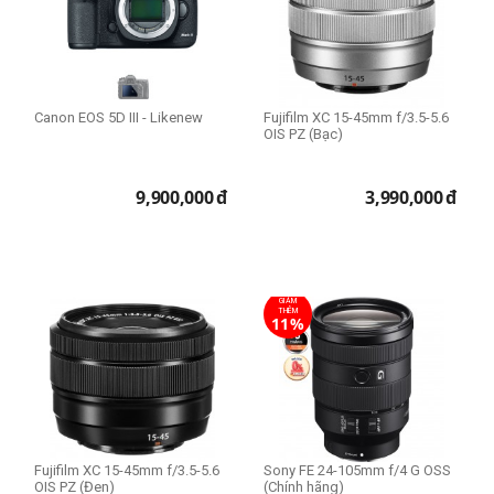
Canon EOS 5D III - Likenew
Fujifilm XC 15-45mm f/3.5-5.6
OIS PZ (Bạc)
9,900,000
đ
3,990,000
đ
GIẢM
THÊM
11%
Fujifilm XC 15-45mm f/3.5-5.6
Sony FE 24-105mm f/4 G OSS
OIS PZ (Đen)
(Chính hãng)