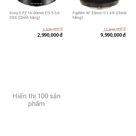
Sony E PZ 16-50mm f/3.5-5.6
Fujifilm XF 35mm f/1.4 R (Chính
OSS (Chính hãng)
hãng)
3,500,000
đ
12,800,000
đ
2,990,000
đ
9,990,000
đ
Hiển thị 100 sản
phẩm