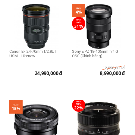
GIẢM
4%
GIẢM
THÊM
31%
Canon EF 24-70mm f/2.8L II
Sony E PZ 18-105mm f/4 G
USM - Likenew
OSS (Chính hãng)
12,990,000
đ
24,990,000
đ
8,990,000
đ
GIẢM
THÊM
GIẢM
22%
15%