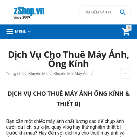

0



MENU
DANH MỤC SẢN PHẨM
Dịch Vụ Cho Thuê Máy Ảnh,
Ống Kính
Menu
/
/
/
Trang chủ
Khuyến Mãi
Khuyến Mãi Máy Ảnh
BỘ LỌC
DỊCH VỤ CHO THUÊ MÁY ẢNH ỐNG KÍNH &
THIẾT BỊ
Giá
đ
–
đ
Bạn cần một chiếc máy ảnh chất lượng cao để chụp ảnh
cưới, du lịch, sự kiện, quay vlog hay thử nghiệm thiết bị
trước khi mua? Hãy đến với dịch vụ cho thuê máy ảnh và
0
đ
145990000
đ