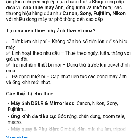
ống kính chuyên nghiệp của chúng tôi!.
zShop
cung cấp
dịch vụ
cho thuê máy ảnh, ống kính
và thiết bị từ các
Dòng máy ảnh
thương hiệu hàng đầu như
Canon, Sony, Fujifilm, Nikon
...
với nhiều dòng máy từ phổ thông đến cao cấp.
Canon DSLR
Canon R
Tại sao nên thuê máy ảnh thay vì mua?
✅ Tiết kiệm chi phí – Không cần bỏ số tiền lớn để sở hữu
máy.
Thể loại lens
✅ Linh hoạt theo nhu cầu – Thuê theo ngày, tuần, tháng với
Macro Lens
giá ưu đãi.
✅ Trải nghiệm thiết bị mới – Dùng thử trước khi quyết định
Standard Lens
mua.
Telephoto Lens
✅ Đa dạng thiết bị – Cập nhật liên tục các dòng máy ảnh
Wide Lens
và ống kính mới nhất.
Prime Lens (Fixed Lens)
Các thiết bị cho thuê
Zoom Lens
- Máy ảnh DSLR & Mirrorless:
Canon, Nikon, Sony,
Fujifilm...
Cấp độ chuyên nghiệp
- Ống kính đa tiêu cự:
Góc rộng, chân dung, zoom tele,
macro...
Người mới chơi
- Máy quay & Phụ kiện:
Gimbal, đèn, mic thu âm, tripod...
Bán chuyên