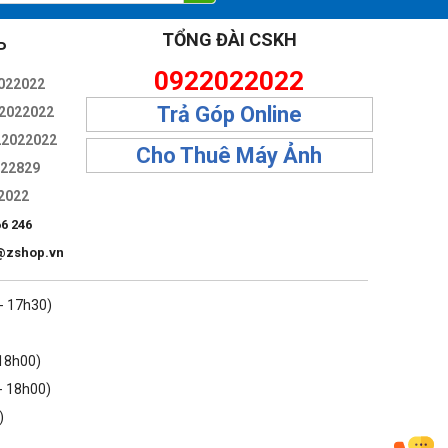
TỔNG ĐÀI CSKH
P
iên
0922022022
022022
Trả Góp Online
2022022
22022022
Cho Thuê Máy Ảnh
322829
2022
66 246
@zshop.vn
 - 17h30)
 18h00)
- 18h00)
)