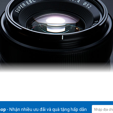
hop
- Nhận nhiều ưu đãi và quà tặng hấp dẫn
 cách lấy nét tối thiểu 28cm