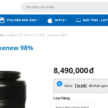


PHỤ KIỆN MÁY ẢNH
APPLE
MÁY TÍNH - LAP
/
Fujifilm XF 35mm f/1.4 R - Likenew 98%
cũ)
Likenew 98%
8,490,000
đ
Inbox
TẠI ĐÂY
để nhận giá s
Loại Hàng:
Hàng Mới Chính Hãng