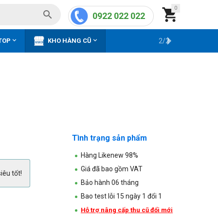
0


0922 022 022


TOP
KHO HÀNG CŨ
2/2
Tình trạng sản phẩm
Hàng Likenew 98%
Giá đã bao gồm VAT
iêu tốt!
Bảo hành 06 tháng
Bao test lỗi 15 ngày 1 đổi 1
Hỗ trợ nâng cấp thu cũ đổi mới