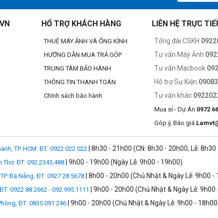
 giúp giảm thiểu quang sai và hiện tượng field curvature
.VN
HỔ TRỢ KHÁCH HÀNG
LIÊN HỆ TRỰC TIẾ
kiện ánh sáng yếu, lý tưởng để chụp chân dung, hiệu ứng xóa phông tự nh
Tổng đài CSKH
0922
THUÊ MÁY ẢNH VÀ ỐNG KÍNH
Tư vấn Máy Ảnh
092
HƯỚNG DẪN MUA TRẢ GÓP
Tư vấn Macbook
09
TRUNG TÂM BẢO HÀNH
Ảnh mẫu chụp bằng ống kính
Hỗ trợ Sự Kiện
0908
THÔNG TIN THANH TOÁN
Tư vấn khác
092202
Chính sách bảo hành
Mua sỉ - Dự Án
0972 6
Góp ý, Báo giá
Lamvt
| 8h30 - 21h00 (CN: 8h30 - 20h00, Lễ: 8h30
ành, TP. HCM. ĐT: 0922 022 022
| 9h00 - 19h00 (Ngày Lễ: 9h00 - 19h00)
n Thơ. ĐT: 092.2345.488
| 8h00 - 20h00 (Chủ Nhật & Ngày Lễ: 9h00 -
TP. Đà Nẵng. ĐT: 0927 28 5678
| 9h00 - 20h00 (Chủ Nhật & Ngày Lễ: 9h00 
 ĐT: 0922 88 2662 - 092.995.1111
| 9h00 - 20h00 (Chủ Nhật & Ngày Lễ: 9h00 - 18h00
 Phòng, ĐT: 0835 091 246