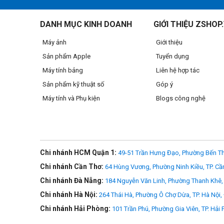
- Thiết kế quang học gồm thấu kính phi cầu và thấu kính ED
DANH MỤC KINH DOANH
GIỚI THIỆU ZSHOP
- Khẩu độ tối đa cực sáng F/1.4 cho phép chụp trong điều 
Máy ảnh
Giới thiệu
- Độ phóng đại 0.17x
Sản phẩm Apple
Tuyển dụng
Máy tính bảng
Liên hệ hợp tác
Sản phẩm kỹ thuật số
Góp ý
Máy tính và Phụ kiện
Blogs công nghệ
Chi nhánh HCM Quận 1:
49-51 Trần Hưng Đạo, Phường Bến Th
Chi nhánh Cần Thơ:
64 Hùng Vương, Phường Ninh Kiều, TP. Cầ
Chi nhánh Đà Nẵng:
184 Nguyễn Văn Linh, Phường Thanh Khê, 
Chi nhánh Hà Nội:
264 Thái Hà, Phường Ô Chợ Dừa, TP. Hà Nội,
Chi nhánh Hải Phòng:
101 Trần Phú, Phường Gia Viên, TP. Hải