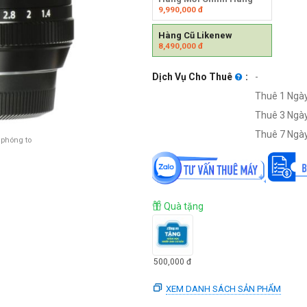
9,990,000
đ
Hàng Cũ Likenew
8,490,000
đ
Dịch Vụ Cho Thuê
:
-
Thuê 1 Ngày
Thuê 3 Ngày
Thuê 7 Ngày
 phóng to
Quà tặng
500,000
đ
XEM DANH SÁCH SẢN PHẨM