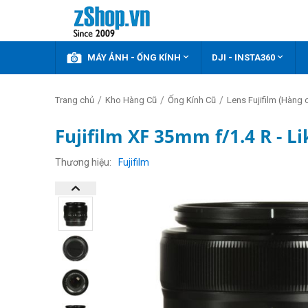



KHUYẾN MÃI
MÁY ẢNH - ỐNG KÍNH
DJI - INSTA360
/
/
/
Trang chủ
Kho Hàng Cũ
Ống Kính Cũ
Lens Fujifilm (Hàng 
Fujifilm XF 35mm f/1.4 R - 
Thương hiệu
Fujifilm