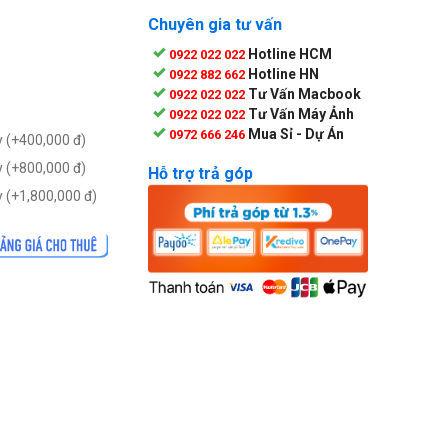
Chuyên gia tư vấn
Hotline HCM
0922 022 022
Hotline HN
0922 882 662
Tư Vấn Macbook
0922 022 022
Tư Vấn Máy Ảnh
0922 022 022
Mua Sỉ - Dự Án
0972 666 246
 (+
400,000
đ
)
 (+
800,000
đ
)
Hỗ trợ trả góp
 (+
1,800,000
đ
)