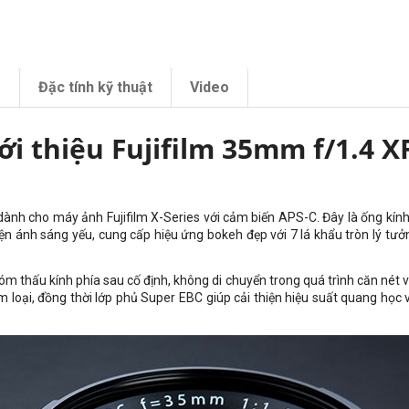
m
Đặc tính kỹ thuật
Video
ới thiệu Fujifilm 35mm f/1.4 X
 dành cho máy ảnh Fujifilm X-Series với cảm biến APS-C. Đây là ống k
ện ánh sáng yếu, cung cấp hiệu ứng bokeh đẹp với 7 lá khẩu tròn lý tưởn
óm thấu kính phía sau cố định, không di chuyển trong quá trình căn nét 
kim loại, đồng thời lớp phủ Super EBC giúp cải thiện hiệu suất quang họ