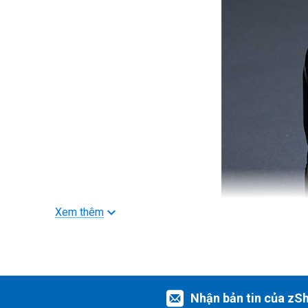
Xem thêm
>>> Xem thêm
Ống kính Fujifilm
Tính năng nổi bật
Nhận bản tin của zS
- Tiêu cự tương đương 53mm theo định dạng 35mm, khoảng