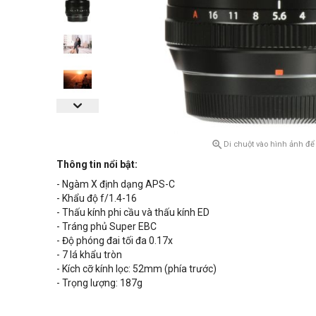

Di chuột vào hình ảnh để
Thông tin nổi bật:
- Ngàm X định dạng APS-C
- Khẩu độ f/1.4-16
- Thấu kính phi cầu và thấu kính ED
- Tráng phủ Super EBC
- Độ phóng đai tối đa 0.17x
- 7 lá khẩu tròn
- Kích cỡ kính lọc:
52
mm (phía trước)
- Trọng lượng: 187
g