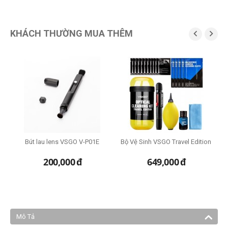
KHÁCH THƯỜNG MUA THÊM


G
2
i
Bút lau lens VSGO V-P01E
Bộ Vệ Sinh VSGO Travel Edition
T
200,000
đ
649,000
đ
Mô Tả