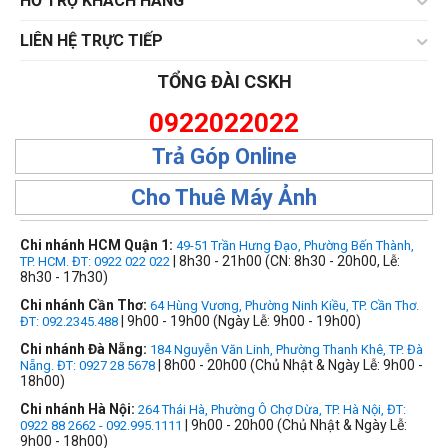
HỔ TRỢ KHÁCH HÀNG
LIÊN HỆ TRỰC TIẾP
TỔNG ĐÀI CSKH
0922022022
Trả Góp Online
Cho Thuê Máy Ảnh
Chi nhánh HCM Quận 1:
49-51 Trần Hưng Đạo, Phường Bến Thành,
| 8h30 - 21h00 (CN: 8h30 - 20h00, Lễ:
TP. HCM. ĐT: 0922 022 022
8h30 - 17h30)
Chi nhánh Cần Thơ:
64 Hùng Vương, Phường Ninh Kiều, TP. Cần Thơ.
| 9h00 - 19h00 (Ngày Lễ: 9h00 - 19h00)
ĐT: 092.2345.488
Chi nhánh Đà Nẵng:
184 Nguyễn Văn Linh, Phường Thanh Khê, TP. Đà
| 8h00 - 20h00 (Chủ Nhật & Ngày Lễ: 9h00 -
Nẵng. ĐT: 0927 28 5678
18h00)
Chi nhánh Hà Nội:
264 Thái Hà, Phường Ô Chợ Dừa, TP. Hà Nội, ĐT:
| 9h00 - 20h00 (Chủ Nhật & Ngày Lễ:
0922 88 2662 - 092.995.1111
9h00 - 18h00)