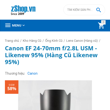

0



MENU
/
/
/
/
Trang chủ
Kho Hàng Cũ
Ống Kính Cũ
Lens Canon (Hàng cũ)
Canon EF 24-70mm f/2.8L USM -
Likenew 95% (Hàng Cũ Likenew
95%)
GIẢM
58%
Thương hiệu
Canon