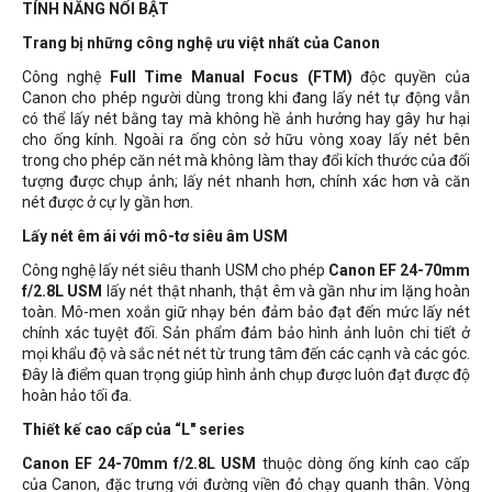
TÍNH NĂNG NỔI BẬT
Trang bị những công nghệ ưu việt nhất của Canon
Công nghệ
Full Time Manual Focus (FTM)
độc quyền của
Canon cho phép người dùng trong khi đang lấy nét tự động vẫn
có thể lấy nét bằng tay mà không hề ảnh hưởng hay gây hư hại
cho ống kính. Ngoài ra ống còn sở hữu vòng xoay lấy nét bên
trong cho phép căn nét mà không làm thay đổi kích thước của đối
tượng được chụp ảnh; lấy nét nhanh hơn, chính xác hơn và căn
nét được ở cự ly gần hơn.
Lấy nét êm ái với mô-tơ siêu âm USM
Công nghệ lấy nét siêu thanh USM cho phép
Canon EF 24-70mm
f/2.8L USM
lấy nét thật nhanh, thật êm và gần như im lặng hoàn
toàn. Mô-men xoắn giữ nhạy bén đảm bảo đạt đến mức lấy nét
chính xác tuyệt đối. Sản phẩm đảm bảo hình ảnh luôn chi tiết ở
mọi khẩu độ và sắc nét nét từ trung tâm đến các cạnh và các góc.
Đây là điểm quan trọng giúp hình ảnh chụp được luôn đạt được độ
hoàn hảo tối đa.
Thiết kế cao cấp của “L" series
Canon EF 24-70mm f/2.8L USM
thuộc dòng ống kính cao cấp
của Canon, đặc trưng với đường viền đỏ chạy quanh thân. Vòng