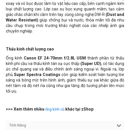
xoay và vỏ bọc được làm từ vật liệu cao cấp, bên cạnh ngàm kim
loại chất lượng cao. Lớp cao su bọc xung quanh mềm, tạo cảm
giác chắc chắn khi cầm trên tay. cùng công nghệ DW-R
(Dust and
Water Resistant)
giúp chống bụi và nước, thỏa mãn tối đa nhu
cầu chụp trong môi trường khắc nghiệt của các nhiếp ảnh gia
chuyên nghiệp.
Thấu kính chất lượng cao
Ống kính
Canon EF 24-70mm f/2.8L USM
thành phần tử thấu
kính phi cầu va thấu kính tán xạ cực thấp
(Super UD)
, có tác dụng
ức chế quang sai và điều chỉnh ánh sáng ngoại vi. Ngoài ra, lớp
phủ
Super Spectra Coatings
còn giúp kiểm soát hiện tượng lóe
sáng và bóng mờ trên hình ảnh, giảm thiểu sự sai khác giữa độ
nét tâm và độ nét rìa cũng như gia tăng độ tương phản lên mức
tối ưu.
>>> Xem thêm nhiều
khác tại zShop
ống kính cũ
Tính Năng