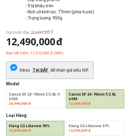
- 9 lá khẩu tròn
- Kích cỡ kính lọc: 77mm (phía trước)
- Trọng lượng: 950g
Giá trước đây:
30,000,000
đ
12,490,000
đ
Bạn tiết kiệm:
17,510,000
đ
(
58
%)
Inbox
TẠI ĐÂY
để nhận giá siêu tốt!
Model:
Canon EF 24-70mm f/2.8L II
Canon EF 24-70mm f/2.8L
USM
USM
24,990,000
đ
12,490,000
đ
Loại Hàng:
Hàng Cũ Likenew 95%
Hàng Cũ Likenew 97%
12,490,000
đ
13,990,000
đ