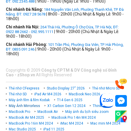
| 9h00 - 19h00 (Ngày Lễ: 9h00 - 19h00)
ĐT: 092.2345.488
Chi nhánh Đà Nẵng:
184 Nguyễn Văn Linh, Phường Thanh Khê, TP. Đà
| 8h00 - 20h00 (Chủ Nhật & Ngày Lễ: 9h00 -
Nẵng. ĐT: 0927 28 5678
18h00)
Chi nhánh Hà Nội:
264 Thái Hà, Phường Ô Chợ Dừa, TP. Hà Nội, ĐT:
| 9h00 - 20h00 (Chủ Nhật & Ngày Lễ:
0922 88 2662 - 092.995.1111
9h00 - 18h00)
Chi nhánh Hải Phòng:
101 Trần Phú, Phường Gia Viên, TP. Hải Phòng,
| 9h00 - 20h00 (Chủ Nhật & Ngày Lễ: 9h00 -
ĐT: 0835 091 246
18h00)
Copyrights
©
2009
Công ty CPTM & DV Công nghệ số Đỉnh
Cao - zShop.vn
All Rights Reserved
Thẻ nhớ CFexpress
Studio Display 27" 2026
Thẻ nhớ Micro SD
Thẻ nhớ SD
iPad Air M4 2026
MacBook Neo 2026
Máy ảnh film & film Kodak
T14 Gen 6 2025
Máy Ảnh Mirrorless
X1 Carbon Gen 12 2024
ThinkPad P
MacBook Pro
MacBook Air
Máy ảnh du lịch siêu zoom
MacBook Air M4 2025
MacBook Pro 14in M4 2024
MacBook Pro 16in M4 2024
iMac M4 2024
Mac mini M4 2024
Mac Studio 2025
iPad 11 2025