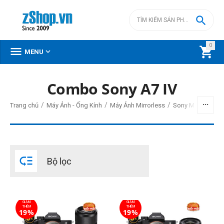

0



MENU
Combo Sony A7 IV
BỘ LỌC
/
/
/
/
Trang chủ
Máy Ảnh - Ống Kính
Máy Ảnh Mirrorless
Sony Mirrorless
Giá
đ
–
đ

Bộ lọc
54990000
đ
95990000
đ
Cấp độ chuyên nghiệp
GIẢM
GIẢM
Bán chuyên
THÊM
THÊM
19%
19%