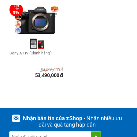
GIẢM
THÊM
3%
Sony A7 IV (Chính hãng)
54,990,000
đ
53,490,000
đ
Nhận bản tin của zShop
- Nhận nhiều ưu
đãi và quà tặng hấp dẫn