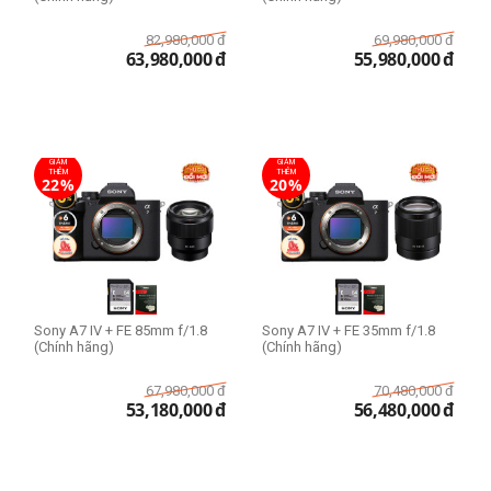
82,980,000
đ
69,980,000
đ
63,980,000
đ
55,980,000
đ
GIẢM
GIẢM
THÊM
THÊM
22%
20%
Sony A7 IV + FE 85mm f/1.8
Sony A7 IV + FE 35mm f/1.8
(Chính hãng)
(Chính hãng)
67,980,000
đ
70,480,000
đ
53,180,000
đ
56,480,000
đ