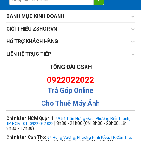
DANH MỤC KINH DOANH
GIỚI THIỆU ZSHOP.VN
HỔ TRỢ KHÁCH HÀNG
LIÊN HỆ TRỰC TIẾP
TỔNG ĐÀI CSKH
0922022022
Trả Góp Online
Cho Thuê Máy Ảnh
Chi nhánh HCM Quận 1:
49-51 Trần Hưng Đạo, Phường Bến Thành,
| 8h30 - 21h00 (CN: 8h30 - 20h00, Lễ:
TP. HCM. ĐT: 0922 022 022
8h30 - 17h30)
Chi nhánh Cần Thơ:
64 Hùng Vương, Phường Ninh Kiều, TP. Cần Thơ.