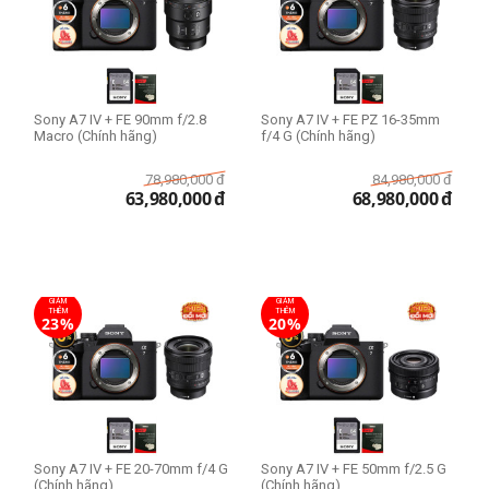
Sony A7 IV + FE 90mm f/2.8
Sony A7 IV + FE PZ 16-35mm
Macro (Chính hãng)
f/4 G (Chính hãng)
78,980,000
đ
84,980,000
đ
63,980,000
đ
68,980,000
đ
GIẢM
GIẢM
THÊM
THÊM
23%
20%
Sony A7 IV + FE 20-70mm f/4 G
Sony A7 IV + FE 50mm f/2.5 G
(Chính hãng)
(Chính hãng)