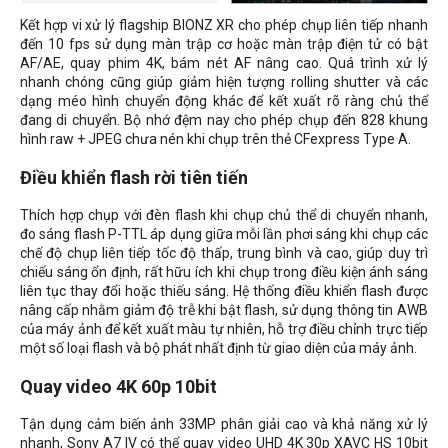
Kết hợp vi xử lý flagship BIONZ XR cho phép chụp liên tiếp nhanh
đến 10 fps sử dụng màn trập cơ hoặc màn trập điện tử có bật
AF/AE, quay phim 4K, bám nét AF nâng cao. Quá trình xử lý
nhanh chóng cũng giúp giảm hiện tượng rolling shutter và các
dạng méo hình chuyển động khác để kết xuất rõ ràng chủ thể
đang di chuyển. Bộ nhớ đệm nay cho phép chụp đến 828 khung
hình raw + JPEG chưa nén khi chụp trên thẻ CFexpress Type A.
Điều khiển flash rời tiên tiến
Thích hợp chụp với đèn flash khi chụp chủ thể di chuyển nhanh,
đo sáng flash P-TTL áp dụng giữa mỗi lần phơi sáng khi chụp các
chế độ chụp liên tiếp tốc độ thấp, trung bình và cao, giúp duy trì
chiếu sáng ổn định, rất hữu ích khi chụp trong điều kiện ánh sáng
liên tục thay đổi hoặc thiếu sáng. Hệ thống điều khiển flash được
nâng cấp nhằm giảm độ trễ khi bật flash, sử dụng thông tin AWB
của máy ảnh để kết xuất màu tự nhiên, hỗ trợ điều chỉnh trực tiếp
một số loại flash và bộ phát nhất định từ giao diện của máy ảnh.
Quay video 4K 60p 10bit
Tận dụng cảm biến ảnh 33MP phân giải cao và khả năng xử lý
nhanh, Sony A7 IV có thể quay video UHD 4K 30p XAVC HS 10bit