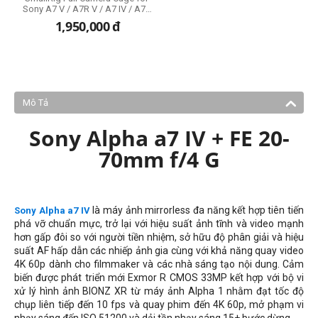
Sony A7 V / A7R V / A7 IV / A7S
III / A1 / A7R IV (3667C)
1,950,000
đ
Mô Tả
Sony Alpha a7 IV + FE 20-
70mm f/4 G
là máy ảnh mirrorless đa năng kết hợp tiên tiến
Sony Alpha a7 IV
phá vỡ chuẩn mực, trở lại với hiệu suất ảnh tĩnh và video mạnh
hơn gấp đôi so với người tiền nhiệm, sở hữu độ phân giải và hiệu
suất AF hấp dẫn các nhiếp ảnh gia cùng với khả năng quay video
4K 60p dành cho filmmaker và các nhà sáng tạo nội dung. Cảm
biến được phát triển mới Exmor R CMOS 33MP kết hợp với bộ vi
xử lý hình ảnh BIONZ XR từ máy ảnh Alpha 1 nhằm đạt tốc độ
chụp liên tiếp đến 10 fps và quay phim đến 4K 60p, mở phạm vi