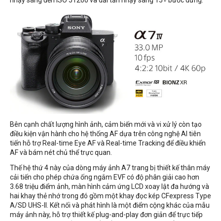
nhạy sáng đến ISO 51200 và dải tần nhạy sáng 15+ bước dừng.
Bên cạnh chất lượng hình ảnh, cảm biến mới và vi xử lý còn tạo
điều kiện vận hành cho hệ thống AF dựa trên công nghệ AI tiên
tiến hỗ trợ Real-time Eye AF và Real-time Tracking để điều khiển
AF và bám nét chủ thể trực quan.
Thế hệ thứ 4 này của dòng máy ảnh A7 trang bị thiết kế thân máy
cải tiến cho phép chứa ống ngắm EVF có độ phân giải cao hơn
3.68 triệu điểm ảnh, màn hình cảm ứng LCD xoay lật đa hướng và
hai khay thẻ nhớ trong đó gồm một khay đọc kép CFexpress Type
A/SD UHS-II. Kết nối và phát hình là một điểm cộng khác của mẫu
máy ảnh này, hỗ trợ thiết kế plug-and-play đơn giản để trực tiếp