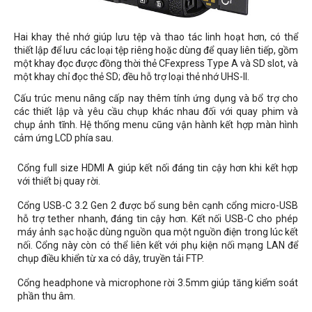
Hai khay thẻ nhớ giúp lưu tệp và thao tác linh hoạt hơn, có thể
thiết lập để lưu các loại tệp riêng hoặc dùng để quay liên tiếp, gồm
một khay đọc được đồng thời thẻ CFexpress Type A và SD slot, và
một khay chỉ đọc thẻ SD; đều hỗ trợ loại thẻ nhớ UHS-II.
Cấu trúc menu nâng cấp nay thêm tính ứng dụng và bổ trợ cho
các thiết lập và yêu cầu chụp khác nhau đối với quay phim và
chụp ảnh tĩnh. Hệ thống menu cũng vận hành kết hợp màn hình
cảm ứng LCD phía sau.
Cổng full size HDMI A giúp kết nối đáng tin cậy hơn khi kết hợp
với thiết bị quay rời.
Cổng USB-C 3.2 Gen 2 được bổ sung bên cạnh cổng micro-USB
hỗ trợ tether nhanh, đáng tin cậy hơn. Kết nối USB-C cho phép
máy ảnh sạc hoặc dùng nguồn qua một nguồn điện trong lúc kết
nối. Cổng này còn có thể liên kết với phụ kiện nối mạng LAN để
chụp điều khiển từ xa có dây, truyền tải FTP.
Cổng headphone và microphone rời 3.5mm giúp tăng kiểm soát
phần thu âm.