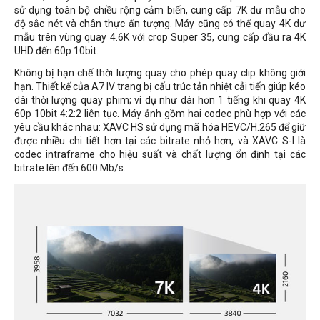
sử dụng toàn bộ chiều rộng cảm biến, cung cấp 7K dư mẫu cho
độ sắc nét và chân thực ấn tượng. Máy cũng có thể quay 4K dư
mẫu trên vùng quay 4.6K với crop Super 35, cung cấp đầu ra 4K
UHD đến 60p 10bit.
Không bị hạn chế thời lượng quay cho phép quay clip không giới
hạn. Thiết kế của A7 IV trang bị cấu trúc tản nhiệt cải tiến giúp kéo
dài thời lượng quay phim; ví dụ như dài hơn 1 tiếng khi quay 4K
60p 10bit 4:2:2 liên tục. Máy ảnh gồm hai codec phù hợp với các
yêu cầu khác nhau: XAVC HS sử dụng mã hóa HEVC/H.265 để giữ
được nhiều chi tiết hơn tại các bitrate nhỏ hơn, và XAVC S-I là
codec intraframe cho hiệu suất và chất lượng ổn định tại các
bitrate lên đến 600 Mb/s.