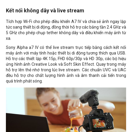
Kết nối không dây và live stream
Tích hợp Wi-Fi cho phép điều khiển A7 IV và chia sẻ ảnh ngay lập
tức sang thiết bị di động, đồng thời hỗ trợ các băng tần 2.4 GHz và
5 GHz cho phép chụp tether không dây và điều khiển máy ảnh từ
xa.
Sony Alpha a7 IV có thể live stream trực tiếp bằng cách kết nối
máy ảnh với máy tính hoặc thiết bị di động tương thích qua USB.
Hỗ trợ các thiết lập 4K 15p, FHD 60p/30p và HD 30p, các bộ hiệu
ứng hình ảnh Creative Look và Soft Skin Effect. Quay trong máy
hỗ trợ lên thẻ nhớ trong lúc live stream. Các chuẩn UVC và UAC
đều hỗ trợ cho chất lượng hình ảnh và âm thanh cải tiến trong
quá trình phát sóng.