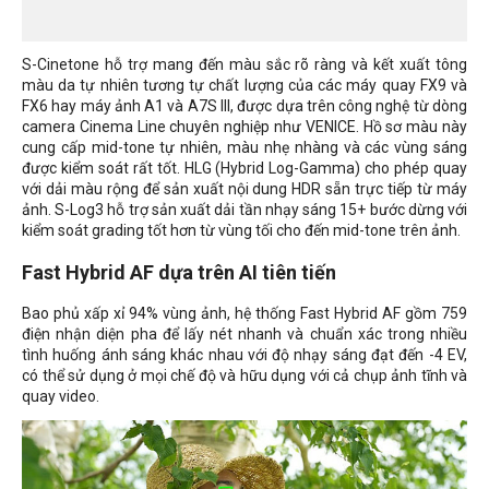
S-Cinetone hỗ trợ mang đến màu sắc rõ ràng và kết xuất tông
màu da tự nhiên tương tự chất lượng của các máy quay FX9 và
FX6 hay máy ảnh A1 và A7S III, được dựa trên công nghệ từ dòng
camera Cinema Line chuyên nghiệp như VENICE. Hồ sơ màu này
cung cấp mid-tone tự nhiên, màu nhẹ nhàng và các vùng sáng
được kiểm soát rất tốt. HLG (Hybrid Log-Gamma) cho phép quay
với dải màu rộng để sản xuất nội dung HDR sẵn trực tiếp từ máy
ảnh. S-Log3 hỗ trợ sản xuất dải tần nhạy sáng 15+ bước dừng với
kiểm soát grading tốt hơn từ vùng tối cho đến mid-tone trên ảnh.
Fast Hybrid AF dựa trên AI tiên tiến
Bao phủ xấp xỉ 94% vùng ảnh, hệ thống Fast Hybrid AF gồm 759
điện nhận diện pha để lấy nét nhanh và chuẩn xác trong nhiều
tình huống ánh sáng khác nhau với độ nhạy sáng đạt đến -4 EV,
có thể sử dụng ở mọi chế độ và hữu dụng với cả chụp ảnh tĩnh và
quay video.