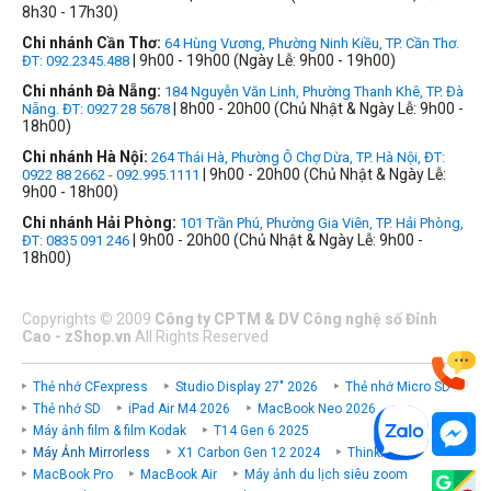
8h30 - 17h30)
Chi nhánh Cần Thơ:
64 Hùng Vương, Phường Ninh Kiều, TP. Cần Thơ.
| 9h00 - 19h00 (Ngày Lễ: 9h00 - 19h00)
ĐT: 092.2345.488
Chi nhánh Đà Nẵng:
184 Nguyễn Văn Linh, Phường Thanh Khê, TP. Đà
| 8h00 - 20h00 (Chủ Nhật & Ngày Lễ: 9h00 -
Nẵng. ĐT: 0927 28 5678
18h00)
Chi nhánh Hà Nội:
264 Thái Hà, Phường Ô Chợ Dừa, TP. Hà Nội, ĐT:
| 9h00 - 20h00 (Chủ Nhật & Ngày Lễ:
0922 88 2662 - 092.995.1111
9h00 - 18h00)
Chi nhánh Hải Phòng:
101 Trần Phú, Phường Gia Viên, TP. Hải Phòng,
| 9h00 - 20h00 (Chủ Nhật & Ngày Lễ: 9h00 -
ĐT: 0835 091 246
18h00)
Copyrights
©
2009
Công ty CPTM & DV Công nghệ số Đỉnh
Cao - zShop.vn
All Rights Reserved
Thẻ nhớ CFexpress
Studio Display 27" 2026
Thẻ nhớ Micro SD
Thẻ nhớ SD
iPad Air M4 2026
MacBook Neo 2026
Máy ảnh film & film Kodak
T14 Gen 6 2025
Máy Ảnh Mirrorless
X1 Carbon Gen 12 2024
ThinkPad P
MacBook Pro
MacBook Air
Máy ảnh du lịch siêu zoom