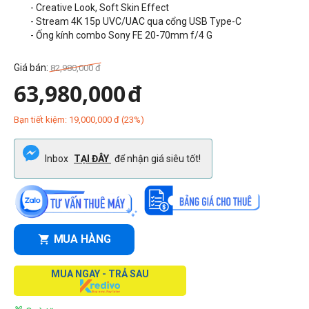
- Creative Look, Soft Skin Effect
- Stream 4K 15p UVC/UAC qua cổng USB Type-C
- Ống kính combo Sony FE 20-70mm f/4 G
Giá bán:
82,980,000
đ
63,980,000
đ
Bạn tiết kiệm:
19,000,000
đ
(
23
%)
Inbox
TẠI ĐÂY
để nhận giá siêu tốt!
MUA HÀNG
MUA NGAY - TRẢ SAU