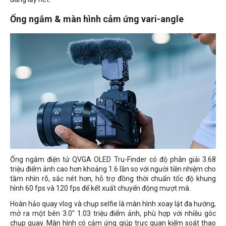
Ống ngắm & màn hình cảm ứng vari-angle
Ống ngắm điện tử QVGA OLED Tru-Finder có độ phân giải 3.68
triệu điểm ảnh cao hơn khoảng 1.6 lần so với người tiền nhiệm cho
tầm nhìn rõ, sắc nét hơn, hỗ trợ đồng thời chuẩn tốc độ khung
hình 60 fps và 120 fps để kết xuất chuyển động mượt mà.
Hoàn hảo quay vlog và chụp selfie là màn hình xoay lật đa hướng,
mở ra một bên 3.0" 1.03 triệu điểm ảnh, phù hợp với nhiều góc
chụp quay. Màn hình có cảm ứng giúp trực quan kiểm soát thao