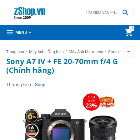

0



MENU
/
/
/
/
Trang chủ
Máy Ảnh - Ống Kính
Máy Ảnh Mirrorless
Sony Mirrorless
Sony A7 IV + FE 20-70mm f/4 G
(Chính hãng)
GIẢM
THÊM
23%
Thương hiệu
Sony