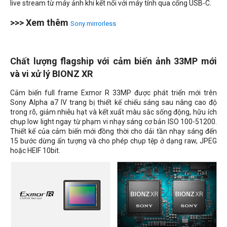
live stream từ máy ảnh khi kết nối với máy tính qua cổng USB-C.
>>> Xem thêm
Sony mirrorless
Chất lượng flagship với cảm biến ảnh 33MP mới
và vi xử lý BIONZ XR
Cảm biến full frame Exmor R 33MP được phát triển mới trên
Sony Alpha a7 IV trang bị thiết kế chiếu sáng sau nâng cao độ
trong rõ, giảm nhiễu hạt và kết xuất màu sắc sống động, hữu ích
chụp low light ngay từ phạm vi nhạy sáng cơ bản ISO 100-51200.
Thiết kế của cảm biến mới đồng thời cho dải tần nhạy sáng đến
15 bước dừng ấn tượng và cho phép chụp tệp ở dạng raw, JPEG
hoặc HEIF 10bit.