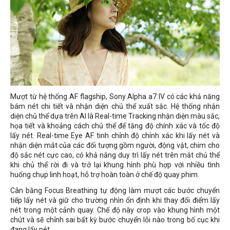
Mượt từ hệ thống AF flagship, Sony Alpha a7 IV có các khả năng
bám nét chi tiết và nhận diện chủ thể xuất sắc. Hệ thống nhận
diện chủ thể dựa trên AI là Real-time Tracking nhận diện màu sắc,
họa tiết và khoảng cách chủ thể để tăng độ chính xác và tốc độ
lấy nét. Real-time Eye AF tinh chỉnh độ chính xác khi lấy nét và
nhận diện mắt của các đối tượng gồm người, động vật, chim cho
độ sắc nét cực cao, có khả năng duy trì lấy nét trên mắt chủ thể
khi chủ thể rời đi và trở lại khung hình phù hợp với nhiều tình
huống chụp linh hoạt, hỗ trợ hoàn toàn ở chế độ quay phim.
Cân bằng Focus Breathing tự động làm mượt các bước chuyển
tiếp lấy nét và giữ cho trường nhìn ổn định khi thay đổi điểm lấy
nét trong một cảnh quay. Chế độ này crop vào khung hình một
chút và sẽ chỉnh sai bất kỳ bước chuyển lỗi nào trong bố cục khi
đang lấy nét.