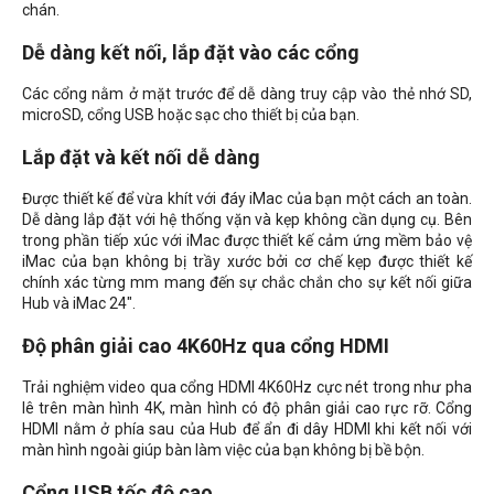
chán.
Dễ dàng kết nối, lắp đặt vào các cổng
Các cổng nằm ở mặt trước để dễ dàng truy cập vào thẻ nhớ SD,
microSD, cổng USB hoặc sạc cho thiết bị của bạn.
Lắp đặt và kết nối dễ dàng
Được thiết kế để vừa khít với đáy iMac của bạn một cách an toàn.
Dễ dàng lắp đặt với hệ thống vặn và kẹp không cần dụng cụ. Bên
trong phần tiếp xúc với iMac được thiết kế cảm ứng mềm bảo vệ
iMac của bạn không bị trầy xước bởi cơ chế kẹp được thiết kế
chính xác từng mm mang đến sự chắc chắn cho sự kết nối giữa
Hub và iMac 24".
Độ phân giải cao 4K60Hz qua cổng HDMI
Trải nghiệm video qua cổng HDMI 4K60Hz cực nét trong như pha
lê trên màn hình 4K, màn hình có độ phân giải cao rực rỡ. Cổng
HDMI nằm ở phía sau của Hub để ẩn đi dây HDMI khi kết nối với
màn hình ngoài giúp bàn làm việc của bạn không bị bề bộn.
Cổng USB tốc độ cao