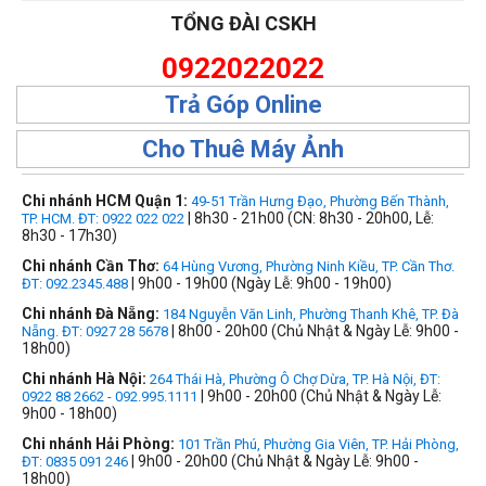
TỔNG ĐÀI CSKH
0922022022
Trả Góp Online
Cho Thuê Máy Ảnh
Chi nhánh HCM Quận 1:
49-51 Trần Hưng Đạo, Phường Bến Thành,
| 8h30 - 21h00 (CN: 8h30 - 20h00, Lễ:
TP. HCM. ĐT: 0922 022 022
8h30 - 17h30)
Chi nhánh Cần Thơ:
64 Hùng Vương, Phường Ninh Kiều, TP. Cần Thơ.
| 9h00 - 19h00 (Ngày Lễ: 9h00 - 19h00)
ĐT: 092.2345.488
Chi nhánh Đà Nẵng:
184 Nguyễn Văn Linh, Phường Thanh Khê, TP. Đà
| 8h00 - 20h00 (Chủ Nhật & Ngày Lễ: 9h00 -
Nẵng. ĐT: 0927 28 5678
18h00)
Chi nhánh Hà Nội:
264 Thái Hà, Phường Ô Chợ Dừa, TP. Hà Nội, ĐT:
| 9h00 - 20h00 (Chủ Nhật & Ngày Lễ:
0922 88 2662 - 092.995.1111
9h00 - 18h00)
Chi nhánh Hải Phòng:
101 Trần Phú, Phường Gia Viên, TP. Hải Phòng,
| 9h00 - 20h00 (Chủ Nhật & Ngày Lễ: 9h00 -
ĐT: 0835 091 246
18h00)