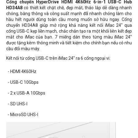
Cổng chuyển HyperDrive HDMI 4K60Hz 6-in-1 USB-C Hub
HD34A8
có thiết kết chặt chẽ, đẹp mắt, tháo lắp dễ dàng nhanh
chóng, băng thông và công suất mạnh đã nhanh chóng làm cho
hầu hết người dùng toàn cầu mong muốn sở hữu ngay. Cổng
chuyển HD34A8 giúp mở rộng khả năng kết nối iMac 24" qua
cổng USB-C kẹp liền mạch, chắc chắn tạo ra một khối liên kết đẹp
mắt cho iMac của bạn. 7 miếng dán theo từng màu iMac 24"
được tặng kèm thông minh và tiết kiệm cho chính bạn nếu có nhu
cầu đổi màu máy.
Kết nối từ cổng USB-C trên iMac 24″ ra 6 cổng ngoại vi:
- HDMI 4K60Hz
- USB-C 10Gbps
- 2 x USB-A 10Gbps
- SD UHS-I
- MicroSD UHS-I