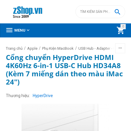

0



MENU
/
/
/
/
Trang chủ
Apple
Phụ Kiện MacBook
USB Hub - Adapter - Cable
Cổng chuyển HyperDrive HDMI
4K60Hz 6-in-1 USB-C Hub HD34A8
(Kèm 7 miếng dán theo màu iMac
24")
Thương hiệu
HyperDrive