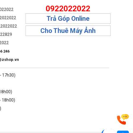
0922022022
022022
Trả Góp Online
2022022
g bị gián đoạn, làm cho nó lý tưởng cho các thiết bị đòi hỏi
22022022
Cho Thuê Máy Ảnh
322829
2022
66 246
@zshop.vn
 - 17h30)
 18h00)
- 18h00)
)