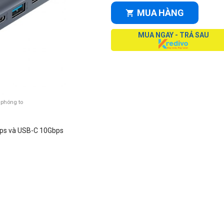
MUA HÀNG
MUA NGAY - TRẢ SAU
 phóng to
ps và USB-C 10Gbps