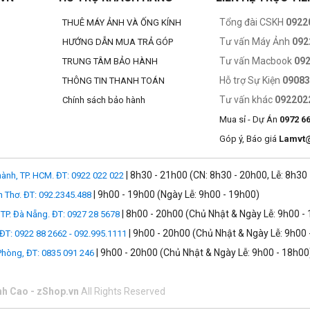
3.0
Tổng đài CSKH
0922
THUÊ MÁY ẢNH VÀ ỐNG KÍNH
Tư vấn Máy Ảnh
092
HƯỚNG DẪN MUA TRẢ GÓP
i kết nối với PD 3.0 Host) trong khi sử dụng hub, đảm bảo năng suất khôn
g di chuyển.
Tư vấn Macbook
09
TRUNG TÂM BẢO HÀNH
Hỗ trợ Sự Kiện
0908
THÔNG TIN THANH TOÁN
Tư vấn khác
092202
Chính sách bảo hành
ái chế và 85% nhựa tái chế.
Mua sỉ - Dự Án
0972 6
Góp ý, Báo giá
Lamvt
| 8h30 - 21h00 (CN: 8h30 - 20h00, Lễ: 8h30
ành, TP. HCM. ĐT: 0922 022 022
| 9h00 - 19h00 (Ngày Lễ: 9h00 - 19h00)
n Thơ. ĐT: 092.2345.488
| 8h00 - 20h00 (Chủ Nhật & Ngày Lễ: 9h00 -
TP. Đà Nẵng. ĐT: 0927 28 5678
| 9h00 - 20h00 (Chủ Nhật & Ngày Lễ: 9h00 
 ĐT: 0922 88 2662 - 092.995.1111
| 9h00 - 20h00 (Chủ Nhật & Ngày Lễ: 9h00 - 18h00
 Phòng, ĐT: 0835 091 246
nh Cao - zShop.vn
All Rights Reserved