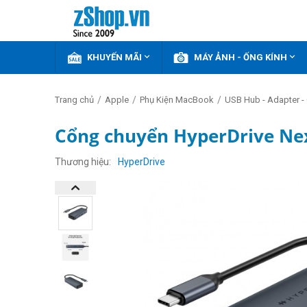


KHUYẾN MÃI
MÁY ẢNH - ỐNG KÍNH
/
/
/
Trang chủ
Apple
Phụ Kiện MacBook
USB Hub - Adapter -
Cổng chuyển HyperDrive Nex
Thương hiệu
HyperDrive