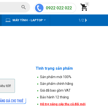
0


0922 022 022


MÁY TÍNH - LAPTOP
KHO HÀNG CŨ
1/2
Tình trạng sản phẩm
Sản phẩm mới 100%
Sản phẩm chính hãng
iêu tốt!
Giá đã bao gồm VAT
Bảo hành 12 tháng
Hỗ trợ nâng cấp thu cũ đổi mới