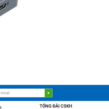
ười dùng xem và làm việc trên nhiều nội dung độ phân giải
hời gian rất ngắn so với các kết nối USB truyền thống, tăng
TỔNG ĐÀI CSKH
P