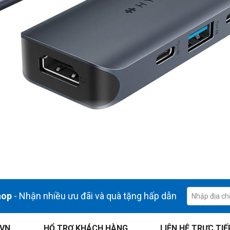
PC và Chromebook
h cung cấp một không gian làm việc rộng rãi và sống động, cho phép ng
, với hình ảnh mượt mà và sắc nét.
hop
- Nhận nhiều ưu đãi và quà tặng hấp dẫn
ớc với tốc độ lên đến 10Gbps và USB 3.2
g di chuyển các tệp lớn, sao lưu dữ liệu và đồng bộ thiết bị trong một t
.VN
HỔ TRỢ KHÁCH HÀNG
LIÊN HỆ TRỰC TIẾ