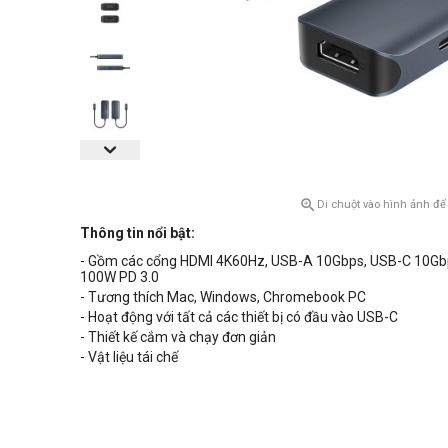

Di chuột vào hình ảnh để
Thông tin nổi bật:
- Gồm các cổng HDMI 4K60Hz, USB-A 10Gbps, USB-C 10Gb
100W PD 3.0
- Tương thích Mac, Windows, Chromebook PC
- Hoạt động với tất cả các thiết bị có đầu vào USB-C
- Thiết kế cắm và chạy đơn giản
- Vật liệu tái chế