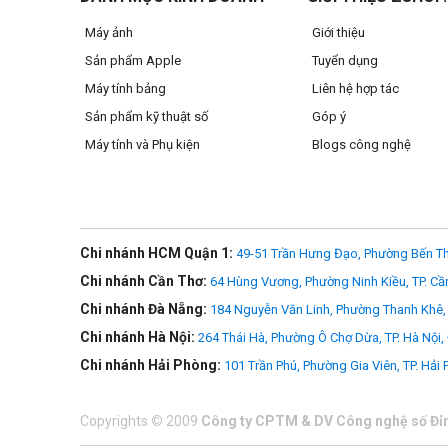
Sạc qua cổng Type-C với công suất 100W PD 
Máy ảnh
Giới thiệu
Sản phẩm Apple
Tuyển dụng
Sạc thiết bị của bạn lên đến 85W với bộ sạc 100W PD 3.0 (kh
sạc công suất cao và những người làm việc bận rộn khi đan
Máy tính bảng
Liên hệ hợp tác
Sản phẩm kỹ thuật số
Góp ý
EcoSmart - Bền vững mà không phải hy sinh
Máy tính và Phụ kiện
Blogs công nghệ
Tốc độ nhanh hơn và tốt hơn cho hành tinh với 100% nhôm t
Chi nhánh HCM Quận 1:
49-51 Trần Hưng Đạo, Phường Bến Th
Chi nhánh Cần Thơ:
64 Hùng Vương, Phường Ninh Kiều, TP. Cầ
Chi nhánh Đà Nẵng:
184 Nguyễn Văn Linh, Phường Thanh Khê, 
Chi nhánh Hà Nội:
264 Thái Hà, Phường Ô Chợ Dừa, TP. Hà Nội,
Chi nhánh Hải Phòng:
101 Trần Phú, Phường Gia Viên, TP. Hải
Copyrights
©
2009
Công ty CPTM & DV Công nghệ số Đỉ