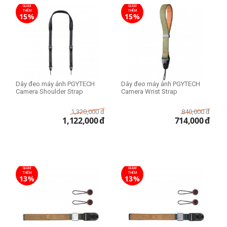
GIẢM
GIẢM
THÊM
THÊM
15%
15%
Dây đeo máy ảnh PGYTECH
Dây đeo máy ảnh PGYTECH
Camera Shoulder Strap
Camera Wrist Strap
1,320,000
đ
840,000
đ
1,122,000
đ
714,000
đ
GIẢM
GIẢM
THÊM
THÊM
13%
13%