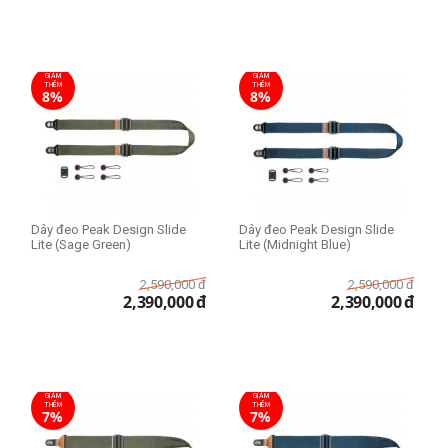
GIẢM
GIẢM
THÊM
THÊM
8%
8%
Dây đeo Peak Design Slide
Dây đeo Peak Design Slide
Lite (Sage Green)
Lite (Midnight Blue)
2,590,000
đ
2,590,000
đ
2,390,000
đ
2,390,000
đ
GIẢM
GIẢM
THÊM
THÊM
7%
7%