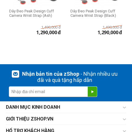
Dây Đeo Peak Design Cuff
Dây Đeo Peak Design Cuff
Camera Wrist Strap (Ash)
Camera Wrist Strap (Black)
1,490,000
đ
1,490,000
đ
1,290,000
đ
1,290,000
đ
Nhận bản tin của zShop
- Nhận nhiều ưu
đãi và quà tặng hấp dẫn
DANH MỤC KINH DOANH
GIỚI THIỆU ZSHOP.VN
HỔ TRỢ KHÁCH HÀNG