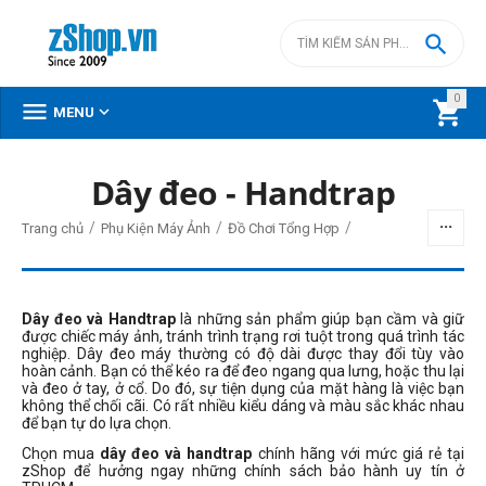

0



MENU
Dây đeo - Handtrap
BỘ LỌC
/
/
/
Trang chủ
Phụ Kiện Máy Ảnh
Đồ Chơi Tổng Hợp
Giá
đ
–
đ
Dây đeo và Handtrap
là những sản phẩm giúp bạn cầm và giữ
được chiếc máy ảnh, tránh trình trạng rơi tuột trong quá trình tác
nghiệp. Dây đeo máy thường có độ dài được thay đổi tùy vào
hoàn cảnh. Bạn có thể kéo ra để đeo ngang qua lưng, hoặc thu lại
840000
đ
2990000
đ
và đeo ở tay, ở cổ. Do đó, sự tiện dụng của mặt hàng là việc bạn
không thể chối cãi. Có rất nhiều kiểu dáng và màu sắc khác nhau
Thương hiệu
để bạn tự do lựa chọn.
Peak Design
Chọn mua
dây đeo và handtrap
chính hãng với mức giá rẻ tại
zShop để hưởng ngay những chính sách bảo hành uy tín ở
PGYTECH