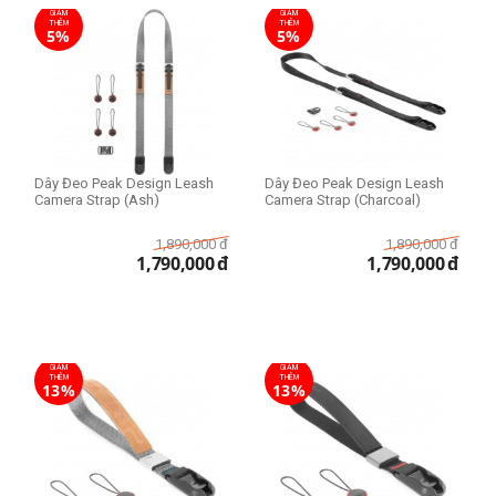
GIẢM
GIẢM
THÊM
THÊM
5%
5%
Dây Đeo Peak Design Leash
Dây Đeo Peak Design Leash
Camera Strap (Ash)
Camera Strap (Charcoal)
1,890,000
đ
1,890,000
đ
1,790,000
đ
1,790,000
đ
GIẢM
GIẢM
THÊM
THÊM
13%
13%