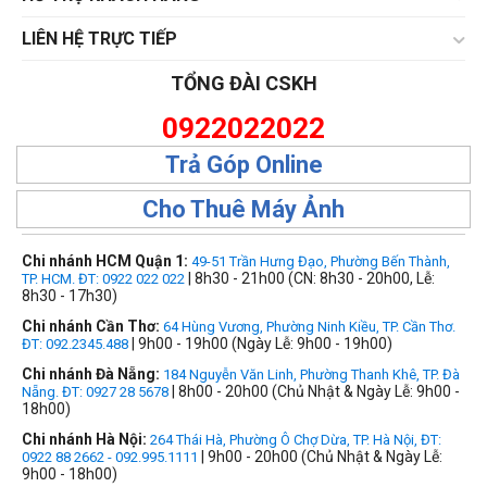
LIÊN HỆ TRỰC TIẾP
TỔNG ĐÀI CSKH
0922022022
Trả Góp Online
Cho Thuê Máy Ảnh
Chi nhánh HCM Quận 1:
49-51 Trần Hưng Đạo, Phường Bến Thành,
| 8h30 - 21h00 (CN: 8h30 - 20h00, Lễ:
TP. HCM. ĐT: 0922 022 022
8h30 - 17h30)
Chi nhánh Cần Thơ:
64 Hùng Vương, Phường Ninh Kiều, TP. Cần Thơ.
| 9h00 - 19h00 (Ngày Lễ: 9h00 - 19h00)
ĐT: 092.2345.488
Chi nhánh Đà Nẵng:
184 Nguyễn Văn Linh, Phường Thanh Khê, TP. Đà
| 8h00 - 20h00 (Chủ Nhật & Ngày Lễ: 9h00 -
Nẵng. ĐT: 0927 28 5678
18h00)
Chi nhánh Hà Nội:
264 Thái Hà, Phường Ô Chợ Dừa, TP. Hà Nội, ĐT:
| 9h00 - 20h00 (Chủ Nhật & Ngày Lễ:
0922 88 2662 - 092.995.1111
9h00 - 18h00)