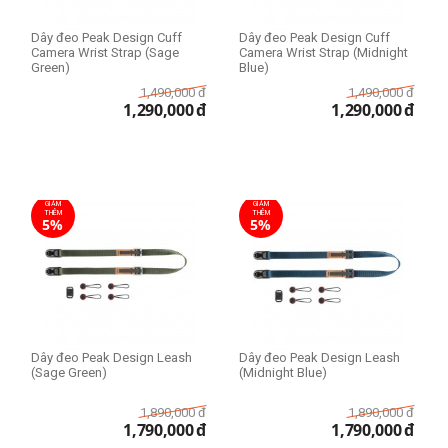
Dây đeo Peak Design Cuff
Dây đeo Peak Design Cuff
Camera Wrist Strap (Sage
Camera Wrist Strap (Midnight
Green)
Blue)
1,490,000
đ
1,490,000
đ
1,290,000
đ
1,290,000
đ
GIẢM
GIẢM
THÊM
THÊM
5%
5%
Dây đeo Peak Design Leash
Dây đeo Peak Design Leash
(Sage Green)
(Midnight Blue)
1,890,000
đ
1,890,000
đ
1,790,000
đ
1,790,000
đ