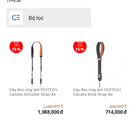
TPHCM.

Bộ lọc
GIẢM
GIẢM
THÊM
THÊM
15%
15%
Dây đeo máy ảnh PGYTECH
Dây đeo máy ảnh PGYTECH
Camera Shoulder Strap Air
Camera Wrist Strap Air
1,280,000
đ
840,000
đ
1,088,000
đ
714,000
đ