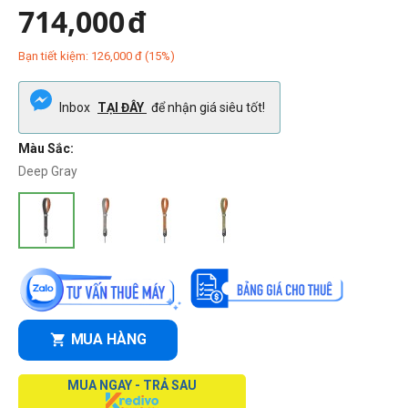
714,000
đ
Bạn tiết kiệm:
126,000
đ
(
15
%)
Inbox
TẠI ĐÂY
để nhận giá siêu tốt!
Màu Sắc:
Deep Gray
MUA HÀNG
MUA NGAY - TRẢ SAU