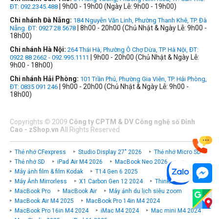
| 9h00 - 19h00 (Ngày Lễ: 9h00 - 19h00)
ĐT: 092.2345.488
Chi nhánh Đà Nẵng:
184 Nguyễn Văn Linh, Phường Thanh Khê, TP. Đà
| 8h00 - 20h00 (Chủ Nhật & Ngày Lễ: 9h00 -
Nẵng. ĐT: 0927 28 5678
18h00)
Chi nhánh Hà Nội:
264 Thái Hà, Phường Ô Chợ Dừa, TP. Hà Nội, ĐT:
| 9h00 - 20h00 (Chủ Nhật & Ngày Lễ:
0922 88 2662 - 092.995.1111
9h00 - 18h00)
Chi nhánh Hải Phòng:
101 Trần Phú, Phường Gia Viên, TP. Hải Phòng,
| 9h00 - 20h00 (Chủ Nhật & Ngày Lễ: 9h00 -
ĐT: 0835 091 246
18h00)
Copyrights
©
2009
Công ty CPTM & DV Công nghệ số Đỉnh
Cao - zShop.vn
All Rights Reserved
Thẻ nhớ CFexpress
Studio Display 27" 2026
Thẻ nhớ Micro SD
Thẻ nhớ SD
iPad Air M4 2026
MacBook Neo 2026
Máy ảnh film & film Kodak
T14 Gen 6 2025
Máy Ảnh Mirrorless
X1 Carbon Gen 12 2024
ThinkPad P
MacBook Pro
MacBook Air
Máy ảnh du lịch siêu zoom
MacBook Air M4 2025
MacBook Pro 14in M4 2024
MacBook Pro 16in M4 2024
iMac M4 2024
Mac mini M4 2024