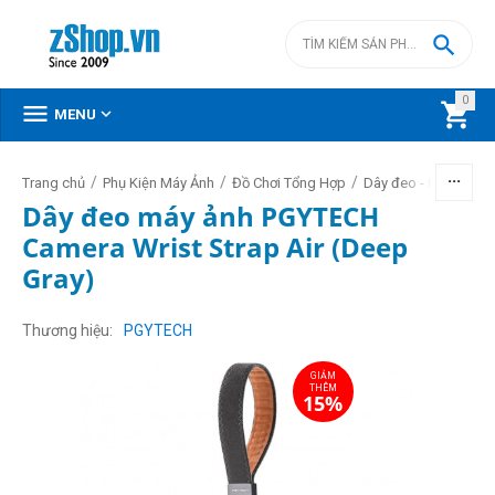

0



MENU
/
/
/
Trang chủ
Phụ Kiện Máy Ảnh
Đồ Chơi Tổng Hợp
Dây đeo - Handtrap
Dây đeo máy ảnh PGYTECH
Camera Wrist Strap Air (Deep
Gray)
GIẢM
THÊM
15%
Thương hiệu
PGYTECH