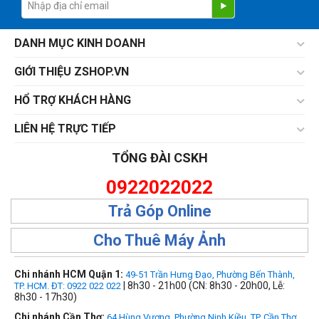
DANH MỤC KINH DOANH
GIỚI THIỆU ZSHOP.VN
HỔ TRỢ KHÁCH HÀNG
LIÊN HỆ TRỰC TIẾP
TỔNG ĐÀI CSKH
0922022022
Trả Góp Online
Cho Thuê Máy Ảnh
Chi nhánh HCM Quận 1:
49-51 Trần Hưng Đạo, Phường Bến Thành,
| 8h30 - 21h00 (CN: 8h30 - 20h00, Lễ:
TP. HCM. ĐT: 0922 022 022
8h30 - 17h30)
Chi nhánh Cần Thơ:
64 Hùng Vương, Phường Ninh Kiều, TP. Cần Thơ.