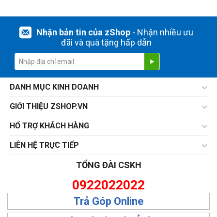
Nhận bản tin của zShop
- Nhận nhiều ưu
đãi và quà tặng hấp dẫn
DANH MỤC KINH DOANH
GIỚI THIỆU ZSHOP.VN
HỔ TRỢ KHÁCH HÀNG
LIÊN HỆ TRỰC TIẾP
TỔNG ĐÀI CSKH
0922022022
Trả Góp Online