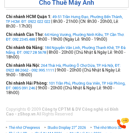
Cho Thuê Máy Ảnh
Chi nhánh HCM Quận 1:
49-51 Trần Hưng Đạo, Phường Bến Thành,
| 8h30 - 21h00 (CN: 8h30 - 20h00, Lễ:
TP. HCM. ĐT: 0922 022 022
8h30 - 17h30)
Chi nhánh Cần Thơ:
64 Hùng Vương, Phường Ninh Kiều, TP. Cần Thơ.
| 9h00 - 19h00 (Ngày Lễ: 9h00 - 19h00)
ĐT: 092.2345.488
Chi nhánh Đà Nẵng:
184 Nguyễn Văn Linh, Phường Thanh Khê, TP. Đà
| 8h00 - 20h00 (Chủ Nhật & Ngày Lễ: 9h00 -
Nẵng. ĐT: 0927 28 5678
18h00)
Chi nhánh Hà Nội:
264 Thái Hà, Phường Ô Chợ Dừa, TP. Hà Nội, ĐT:
| 9h00 - 20h00 (Chủ Nhật & Ngày Lễ:
0922 88 2662 - 092.995.1111
9h00 - 18h00)
Chi nhánh Hải Phòng:
101 Trần Phú, Phường Gia Viên, TP. Hải Phòng,
| 9h00 - 20h00 (Chủ Nhật & Ngày Lễ: 9h00 -
ĐT: 0835 091 246
18h00)
Copyrights
©
2009
Công ty CPTM & DV Công nghệ số Đỉnh
Cao - zShop.vn
All Rights Reserved
Thẻ nhớ CFexpress
Studio Display 27" 2026
Thẻ nhớ Micro SD