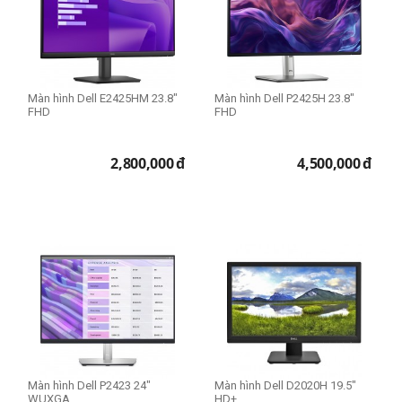
21.5 inch
23.8 inch
24 inch
25 inch
Màn hình Dell E2425HM 23.8"
Màn hình Dell P2425H 23.8"
27 inch
FHD
FHD
2,800,000
đ
4,500,000
đ
THIẾT LẬP LẠI
Màn hình Dell P2423 24"
Màn hình Dell D2020H 19.5"
WUXGA
HD+