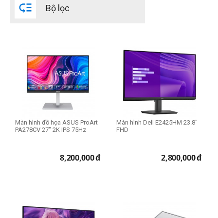

Bộ lọc
Kích cỡ màn hình
14 inch
15.6 inch
19.5 inch
21.45 inch
21.5 inch
23.8 inch
Màn hình đồ họa ASUS ProArt
Màn hình Dell E2425HM 23.8"
PA278CV 27" 2K IPS 75Hz
FHD
24 inch
24.1 inch
8,200,000
đ
2,800,000
đ
25 inch
27 inch
31.5 inch
expand_more
HIỂN THỊ TẤT CẢ
(11)