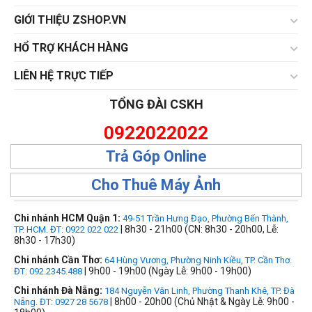
GIỚI THIỆU ZSHOP.VN
HỔ TRỢ KHÁCH HÀNG
LIÊN HỆ TRỰC TIẾP
TỔNG ĐÀI CSKH
0922022022
Trả Góp Online
Cho Thuê Máy Ảnh
Chi nhánh HCM Quận 1:
49-51 Trần Hưng Đạo, Phường Bến Thành,
| 8h30 - 21h00 (CN: 8h30 - 20h00, Lễ:
TP. HCM. ĐT: 0922 022 022
8h30 - 17h30)
Chi nhánh Cần Thơ:
64 Hùng Vương, Phường Ninh Kiều, TP. Cần Thơ.
| 9h00 - 19h00 (Ngày Lễ: 9h00 - 19h00)
ĐT: 092.2345.488
Chi nhánh Đà Nẵng:
184 Nguyễn Văn Linh, Phường Thanh Khê, TP. Đà
| 8h00 - 20h00 (Chủ Nhật & Ngày Lễ: 9h00 -
Nẵng. ĐT: 0927 28 5678