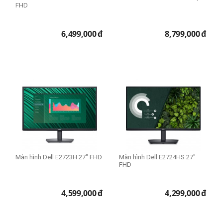
FHD
6,499,000
đ
8,799,000
đ
Màn hình Dell E2723H 27" FHD
Màn hình Dell E2724HS 27"
FHD
4,599,000
đ
4,299,000
đ