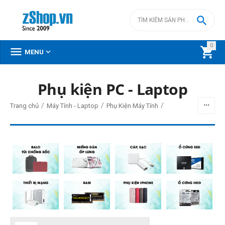

0



MENU
DANH MỤC SẢN PHẨM
Phụ kiện PC - Laptop
Menu
/
/
/
Trang chủ
Máy Tính - Laptop
Phụ Kiện Máy Tính
BỘ LỌC
Giá
đ
–
đ
0
đ
24999000
đ