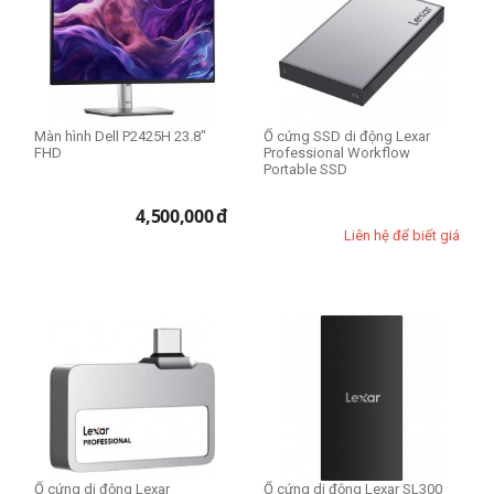
Kích thước Macbook
13 inch
Model
Màn hình Dell P2425H 23.8"
Ổ cứng SSD di động Lexar
FHD
Lenovo ThinkVision
Professional Workflow
Portable SSD
4,500,000
đ
Nhu cầu sử dụng
Liên hệ để biết giá
Văn phòng
Ổ cứng di động Lexar
Ổ cứng di động Lexar SL300