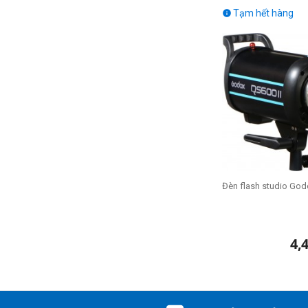
Tạm hết hàng

Đèn flash studio God
4,