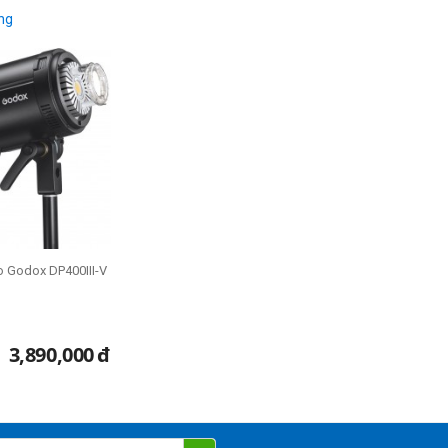
ng
o Godox DP400III-V
3,890,000
đ