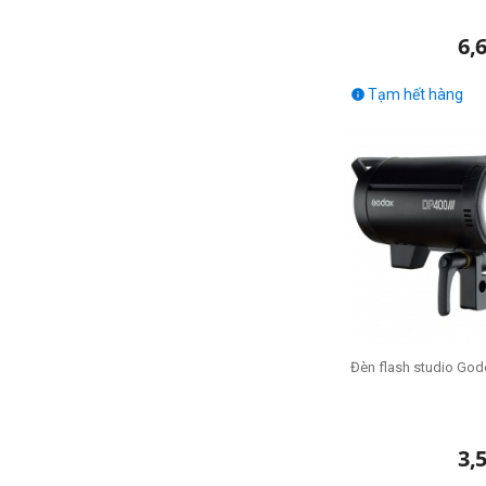
6,
Tạm hết hàng

Đèn flash studio God
3,