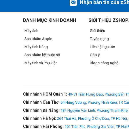
Nhận bản tin của zS
DANH MỤC KINH DOANH
GIỚI THIỆU ZSHOP
Máy ảnh
Giới thiệu
Sản phẩm Apple
Tuyển dụng
Máy tính bảng
Liên hệ hợp tác
Sản phẩm kỹ thuật số
Góp ý
Máy tính và Phụ kiện
Blogs công nghệ
Chi nhánh HCM Quận 1:
49-51 Trần Hưng Đạo, Phường Bến Th
Chi nhánh Cần Thơ:
64 Hùng Vương, Phường Ninh Kiều, TP. Cầ
Chi nhánh Đà Nẵng:
184 Nguyễn Văn Linh, Phường Thanh Khê, 
Chi nhánh Hà Nội:
264 Thái Hà, Phường Ô Chợ Dừa, TP. Hà Nội,
Chi nhánh Hải Phòng:
101 Trần Phú, Phường Gia Viên, TP. Hải