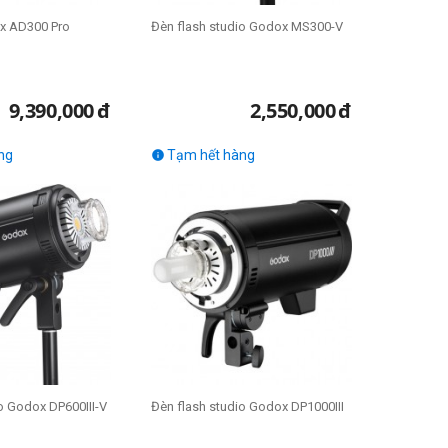
x AD300 Pro
Đèn flash studio Godox MS300-V
9,390,000
đ
2,550,000
đ
ng
Tạm hết hàng

o Godox DP600III-V
Đèn flash studio Godox DP1000III