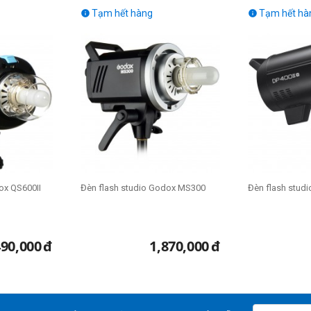
Tạm hết hàng
Tạm hết hà


ox QS600II
Đèn flash studio Godox MS300
Đèn flash studi
490,000
đ
1,870,000
đ