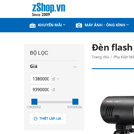


KHUYẾN MÃI
MÁY ẢNH - ỐNG KÍNH
Đèn flash
BỘ LỌC
/
Trang chủ
Phụ Kiện M
Giá
đ
–
đ
1380000
đ
9390000
đ
THIẾT LẬP LẠI