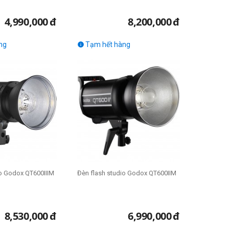
4,990,000
đ
8,200,000
đ
ng
Tạm hết hàng

io Godox QT600IIIM
Đèn flash studio Godox QT600IIM
8,530,000
đ
6,990,000
đ