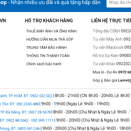
hop
- Nhận nhiều ưu đãi và quà tặng hấp dẫn
.VN
HỔ TRỢ KHÁCH HÀNG
LIÊN HỆ TRỰC TIẾ
Tổng đài CSKH
0922
THUÊ MÁY ẢNH VÀ ỐNG KÍNH
Tư vấn Máy Ảnh
092
HƯỚNG DẪN MUA TRẢ GÓP
Tư vấn Macbook
09
TRUNG TÂM BẢO HÀNH
Hỗ trợ Sự Kiện
0908
THÔNG TIN THANH TOÁN
Tư vấn khác
092202
Chính sách bảo hành
Mua sỉ - Dự Án
0972 6
Góp ý, Báo giá
Lamvt
| 8h30 - 21h00 (CN: 8h30 - 20h00, Lễ: 8h30
ành, TP. HCM. ĐT: 0922 022 022
| 9h00 - 19h00 (Ngày Lễ: 9h00 - 19h00)
n Thơ. ĐT: 092.2345.488
| 8h00 - 20h00 (Chủ Nhật & Ngày Lễ: 9h00 -
TP. Đà Nẵng. ĐT: 0927 28 5678
| 9h00 - 20h00 (Chủ Nhật & Ngày Lễ: 9h00 
 ĐT: 0922 88 2662 - 092.995.1111
| 9h00 - 20h00 (Chủ Nhật & Ngày Lễ: 9h00 - 18h00
 Phòng, ĐT: 0835 091 246