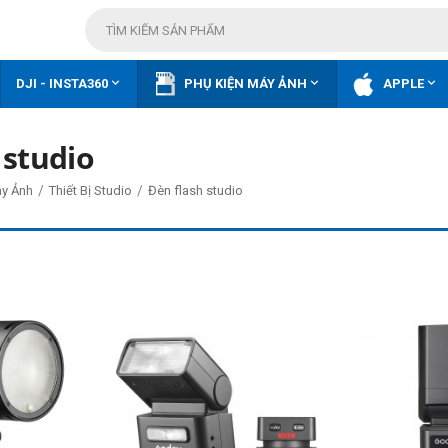



DJI - INSTA360
PHỤ KIỆN MÁY ẢNH
APPLE
 studio
/
/
áy Ảnh
Thiết Bị Studio
Đèn flash studio