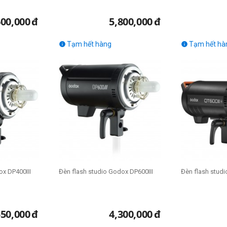
600,000
đ
5,800,000
đ
Tạm hết hàng
Tạm hết hà


ox DP400III
Đèn flash studio Godox DP600III
Đèn flash stud
550,000
đ
4,300,000
đ