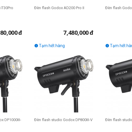
 iT30Pro
Đèn flash Godox AD200 Pro II
Đèn flash Godo
980,000
đ
7,480,000
đ
Tạm hết hàng
Tạm hết hà


ox DP1000III-
Đèn flash studio Godox DP800III-V
Đèn flash studi