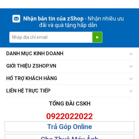
Nhận bản tin của zShop
- Nhận nhiều ưu
đãi và quà tặng hấp dẫn
DANH MỤC KINH DOANH
GIỚI THIỆU ZSHOP.VN
HỔ TRỢ KHÁCH HÀNG
LIÊN HỆ TRỰC TIẾP
TỔNG ĐÀI CSKH
0922022022
Trả Góp Online