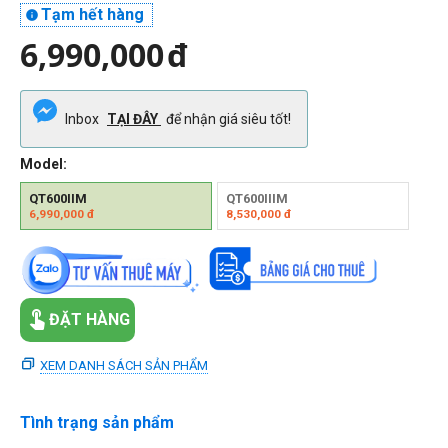
Tạm hết hàng

6,990,000
đ
Inbox
TẠI ĐÂY
để nhận giá siêu tốt!
Model:
QT600IIM
QT600IIIM
6,990,000
đ
8,530,000
đ
ĐẶT HÀNG
XEM DANH SÁCH SẢN PHẨM
Tình trạng sản phẩm