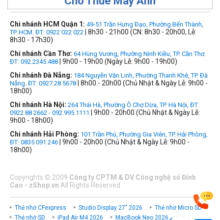
Cho Thuê Máy Ảnh
Chi nhánh HCM Quận 1:
49-51 Trần Hưng Đạo, Phường Bến Thành,
| 8h30 - 21h00 (CN: 8h30 - 20h00, Lễ:
TP. HCM. ĐT: 0922 022 022
8h30 - 17h30)
Chi nhánh Cần Thơ:
64 Hùng Vương, Phường Ninh Kiều, TP. Cần Thơ.
| 9h00 - 19h00 (Ngày Lễ: 9h00 - 19h00)
ĐT: 092.2345.488
Chi nhánh Đà Nẵng:
184 Nguyễn Văn Linh, Phường Thanh Khê, TP. Đà
| 8h00 - 20h00 (Chủ Nhật & Ngày Lễ: 9h00 -
Nẵng. ĐT: 0927 28 5678
18h00)
Chi nhánh Hà Nội:
264 Thái Hà, Phường Ô Chợ Dừa, TP. Hà Nội, ĐT:
| 9h00 - 20h00 (Chủ Nhật & Ngày Lễ:
0922 88 2662 - 092.995.1111
9h00 - 18h00)
Chi nhánh Hải Phòng:
101 Trần Phú, Phường Gia Viên, TP. Hải Phòng,
| 9h00 - 20h00 (Chủ Nhật & Ngày Lễ: 9h00 -
ĐT: 0835 091 246
18h00)
Copyrights
©
2009
Công ty CPTM & DV Công nghệ số Đỉnh
Cao - zShop.vn
All Rights Reserved
Thẻ nhớ CFexpress
Studio Display 27" 2026
Thẻ nhớ Micro SD
Thẻ nhớ SD
iPad Air M4 2026
MacBook Neo 2026