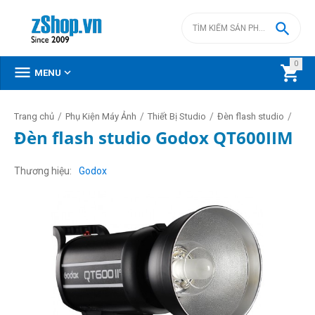

0



MENU
/
/
/
/
Trang chủ
Phụ Kiện Máy Ảnh
Thiết Bị Studio
Đèn flash studio
Đèn flash studio Godox QT600IIM
Thương hiệu
Godox