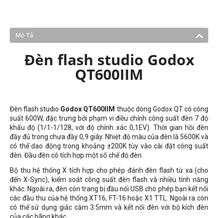
Mô Tả
Đèn flash studio Godox
QT600IIM
Đèn flash studio
Godox QT600IIM
thuộc dòng Godox QT có công
suất 600W, đặc trưng bởi phạm vi điều chỉnh công suất đèn 7 độ
khẩu độ (1/1-1/128, với độ chính xác 0,1EV). Thời gian hồi đèn
đầy đủ trong chưa đầy 0,9 giây. Nhiệt độ màu của đèn là 5600K và
có thể dao động trong khoảng ±200K tùy vào cài đặt công suất
đèn. Đầu đèn có tích hợp một số chế độ đèn.
Bộ thu hệ thống X tích hợp cho phép đánh đèn flash từ xa (cho
đến X-Sync), kiểm soát công suất đèn flash và nhiều tính năng
khác. Ngoài ra, đèn còn trang bị đầu nối USB cho phép bạn kết nối
các đầu thu của hệ thống XT16, FT-16 hoặc X1 TTL. Ngoài ra còn
có thể sử dụng giắc cắm 3.5mm và kết nối đèn với bộ kích đèn
của các hãng khác.