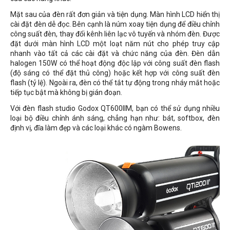
Mặt sau của đèn rất đơn giản và tiện dụng. Màn hình LCD hiển thị
cài đặt đèn dễ đọc. Bên cạnh là núm xoay tiện dụng để điều chỉnh
công suất đèn, thay đổi kênh liên lạc vô tuyến và nhóm đèn. Được
đặt dưới màn hình LCD một loạt năm nút cho phép truy cập
nhanh vào tất cả các cài đặt và chức năng của đèn. Đèn dẫn
halogen 150W có thể hoạt động độc lập với công suất đèn flash
(độ sáng có thể đặt thủ công) hoặc kết hợp với công suất đèn
flash (tỷ lệ). Ngoài ra, đèn có thể tắt tự động trong nháy mắt hoặc
tiếp tục bật mà không bị gián đoạn.
Với đèn flash studio Godox QT600IIM, bạn có thể sử dụng nhiều
loại bộ điều chỉnh ánh sáng, chẳng hạn như: bát, softbox, đèn
định vị, đĩa làm đẹp và các loại khác có ngàm Bowens.