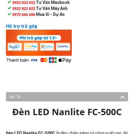
Tư Vấn Macbook
0922 022 022
Tư Vấn Máy Ảnh
0922 022 022
Mua Sỉ - Dự Án
0972 666 246
Hỗ trợ trả góp
Mô Tả
Đèn LED Nanlite FC-500C
Đèn LED Nanlite FC-500C
là đèn chiếu sáng có công suất cao, đủ