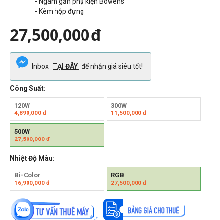
- Ngàm gắn phụ kiện Bowens
- Kèm hộp đựng
27,500,000
đ
Inbox
TẠI ĐÂY
để nhận giá siêu tốt!
Công Suất:
120W
300W
4,890,000
đ
11,500,000
đ
500W
27,500,000
đ
Nhiệt Độ Màu:
Bi-Color
RGB
16,900,000
đ
27,500,000
đ