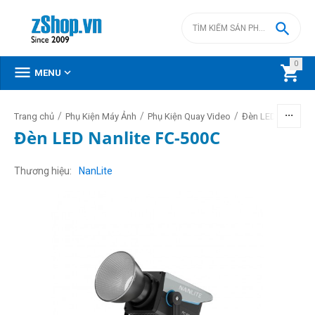

0



MENU
/
/
/
/
Trang chủ
Phụ Kiện Máy Ảnh
Phụ Kiện Quay Video
Đèn LED video
Đèn LED Nanlite FC-500C
Thương hiệu
NanLite