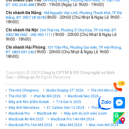
Chi nhánh Cần Thơ:
64 Hùng Vương, Phường Ninh Kiều, TP. Cần Thơ.
| 9h00 - 19h00 (Ngày Lễ: 9h00 - 19h00)
ĐT: 092.2345.488
Chi nhánh Đà Nẵng:
184 Nguyễn Văn Linh, Phường Thanh Khê, TP. Đà
| 8h00 - 20h00 (Chủ Nhật & Ngày Lễ: 9h00 -
Nẵng. ĐT: 0927 28 5678
18h00)
Chi nhánh Hà Nội:
264 Thái Hà, Phường Ô Chợ Dừa, TP. Hà Nội, ĐT:
| 9h00 - 20h00 (Chủ Nhật & Ngày Lễ:
0922 88 2662 - 092.995.1111
9h00 - 18h00)
Chi nhánh Hải Phòng:
101 Trần Phú, Phường Gia Viên, TP. Hải Phòng,
| 9h00 - 20h00 (Chủ Nhật & Ngày Lễ: 9h00 -
ĐT: 0835 091 246
18h00)
Copyrights
©
2009
Công ty CPTM & DV Công nghệ số Đỉnh
Cao - zShop.vn
All Rights Reserved
Thẻ nhớ CFexpress
Studio Display 27" 2026
Thẻ nhớ Micro SD
Thẻ nhớ SD
iPad Air M4 2026
MacBook Neo 2026
Máy ảnh film & film Kodak
T14 Gen 6 2025
Máy Ảnh Mirrorless
X1 Carbon Gen 12 2024
ThinkPad P
MacBook Pro
MacBook Air
Máy ảnh du lịch siêu zoom
MacBook Air M4 2025
MacBook Pro 14in M4 2024
MacBook Pro 16in M4 2024
iMac M4 2024
Mac mini M4 2024