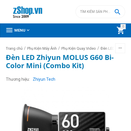

0



MENU
/
/
/
/
Trang chủ
Phụ Kiện Máy Ảnh
Phụ Kiện Quay Video
Đèn LED video
Đèn LED Zhiyun MOLUS G60 Bi-
Color Mini (Combo Kit)
Thương hiệu
Zhiyun Tech