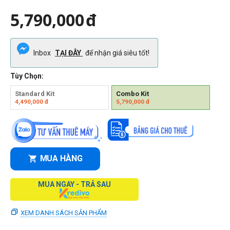
5,790,000
đ
Inbox
TẠI ĐÂY
để nhận giá siêu tốt!
Tùy Chọn:
Standard Kit
Combo Kit
4,490,000
đ
5,790,000
đ
MUA HÀNG
MUA NGAY - TRẢ SAU
XEM DANH SÁCH SẢN PHẨM