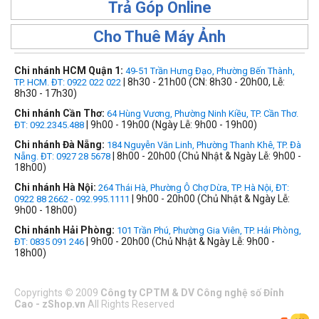
Trả Góp Online
Cho Thuê Máy Ảnh
Chi nhánh HCM Quận 1:
49-51 Trần Hưng Đạo, Phường Bến Thành,
| 8h30 - 21h00 (CN: 8h30 - 20h00, Lễ:
TP. HCM. ĐT: 0922 022 022
8h30 - 17h30)
Chi nhánh Cần Thơ:
64 Hùng Vương, Phường Ninh Kiều, TP. Cần Thơ.
| 9h00 - 19h00 (Ngày Lễ: 9h00 - 19h00)
ĐT: 092.2345.488
Chi nhánh Đà Nẵng:
184 Nguyễn Văn Linh, Phường Thanh Khê, TP. Đà
| 8h00 - 20h00 (Chủ Nhật & Ngày Lễ: 9h00 -
Nẵng. ĐT: 0927 28 5678
18h00)
Chi nhánh Hà Nội:
264 Thái Hà, Phường Ô Chợ Dừa, TP. Hà Nội, ĐT:
| 9h00 - 20h00 (Chủ Nhật & Ngày Lễ:
0922 88 2662 - 092.995.1111
9h00 - 18h00)
Chi nhánh Hải Phòng:
101 Trần Phú, Phường Gia Viên, TP. Hải Phòng,
| 9h00 - 20h00 (Chủ Nhật & Ngày Lễ: 9h00 -
ĐT: 0835 091 246
18h00)
Copyrights
©
2009
Công ty CPTM & DV Công nghệ số Đỉnh
Cao - zShop.vn
All Rights Reserved