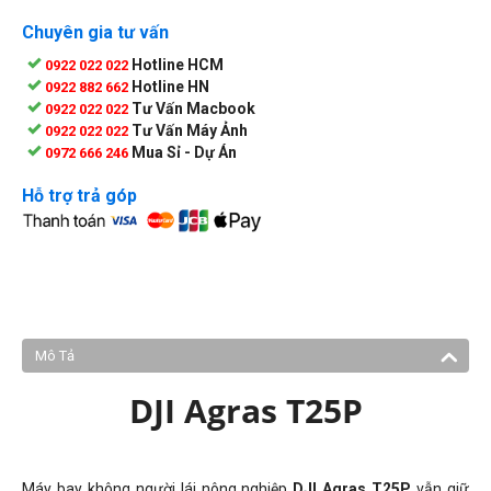
Chuyên gia tư vấn
Hotline HCM
0922 022 022
Hotline HN
0922 882 662
Tư Vấn Macbook
0922 022 022
Tư Vấn Máy Ảnh
0922 022 022
Mua Sỉ - Dự Án
0972 666 246
Hỗ trợ trả góp
Mô Tả
DJI Agras T25P
Máy bay không người lái nông nghiệp
DJI Agras T25P
vẫn giữ