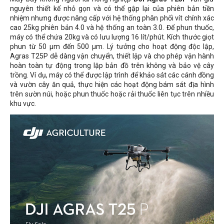
nguyên thiết kế nhỏ gọn và có thể gập lại của phiên bản tiền
nhiệm nhưng được nâng cấp với hệ thống phân phối vít chính xác
cao 25​​kg phiên bản 4.0 và hệ thống an toàn 3.0. Để phun thuốc,
máy có thể chứa 20kg và có lưu lượng 16 lít/phút. Kích thước giọt
phun từ 50 μm đến 500 μm. Lý tưởng cho hoạt động độc lập,
Agras T25P dễ dàng vận chuyển, thiết lập và cho phép vận hành
hoàn toàn tự động trong lập bản đồ trên không và bảo vệ cây
trồng. Ví dụ, máy có thể được lập trình để khảo sát các cánh đồng
và vườn cây ăn quả, thực hiện các hoạt động bám sát địa hình
trên sườn núi, hoặc phun thuốc hoặc rải thuốc liên tục trên nhiều
khu vực.