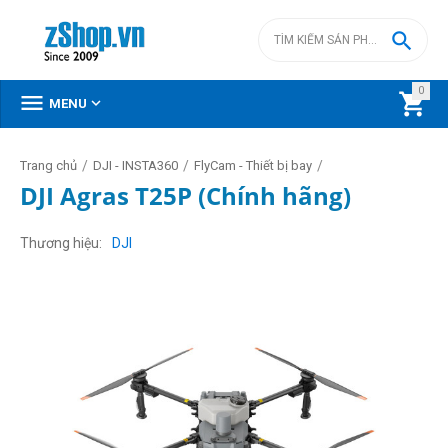

0



MENU
/
/
/
Trang chủ
DJI - INSTA360
FlyCam - Thiết bị bay
DJI Agras T25P (Chính hãng)
Thương hiệu
DJI