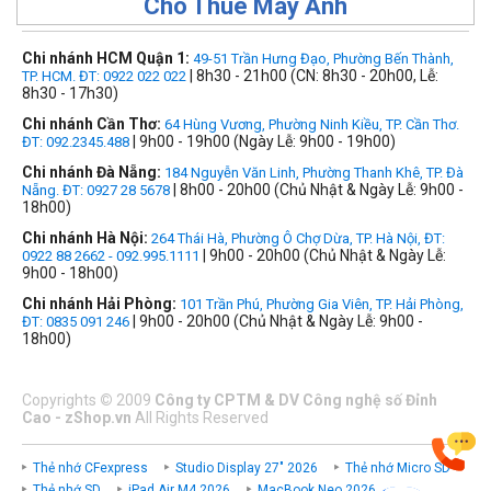
Cho Thuê Máy Ảnh
Chi nhánh HCM Quận 1:
49-51 Trần Hưng Đạo, Phường Bến Thành,
| 8h30 - 21h00 (CN: 8h30 - 20h00, Lễ:
TP. HCM. ĐT: 0922 022 022
8h30 - 17h30)
Chi nhánh Cần Thơ:
64 Hùng Vương, Phường Ninh Kiều, TP. Cần Thơ.
| 9h00 - 19h00 (Ngày Lễ: 9h00 - 19h00)
ĐT: 092.2345.488
Chi nhánh Đà Nẵng:
184 Nguyễn Văn Linh, Phường Thanh Khê, TP. Đà
| 8h00 - 20h00 (Chủ Nhật & Ngày Lễ: 9h00 -
Nẵng. ĐT: 0927 28 5678
18h00)
Chi nhánh Hà Nội:
264 Thái Hà, Phường Ô Chợ Dừa, TP. Hà Nội, ĐT:
| 9h00 - 20h00 (Chủ Nhật & Ngày Lễ:
0922 88 2662 - 092.995.1111
9h00 - 18h00)
Chi nhánh Hải Phòng:
101 Trần Phú, Phường Gia Viên, TP. Hải Phòng,
| 9h00 - 20h00 (Chủ Nhật & Ngày Lễ: 9h00 -
ĐT: 0835 091 246
18h00)
Copyrights
©
2009
Công ty CPTM & DV Công nghệ số Đỉnh
Cao - zShop.vn
All Rights Reserved
Thẻ nhớ CFexpress
Studio Display 27" 2026
Thẻ nhớ Micro SD
Thẻ nhớ SD
iPad Air M4 2026
MacBook Neo 2026