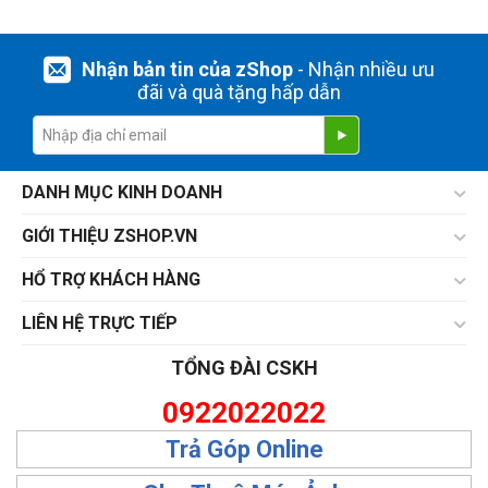
Nhận bản tin của zShop
- Nhận nhiều ưu
đãi và quà tặng hấp dẫn
DANH MỤC KINH DOANH
GIỚI THIỆU ZSHOP.VN
HỔ TRỢ KHÁCH HÀNG
LIÊN HỆ TRỰC TIẾP
TỔNG ĐÀI CSKH
0922022022
Trả Góp Online