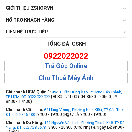
GIỚI THIỆU ZSHOP.VN
HỔ TRỢ KHÁCH HÀNG
LIÊN HỆ TRỰC TIẾP
TỔNG ĐÀI CSKH
0922022022
Trả Góp Online
Cho Thuê Máy Ảnh
Chi nhánh HCM Quận 1:
49-51 Trần Hưng Đạo, Phường Bến Thành,
| 8h30 - 21h00 (CN: 8h30 - 20h00, Lễ:
TP. HCM. ĐT: 0922 022 022
8h30 - 17h30)
Chi nhánh Cần Thơ:
64 Hùng Vương, Phường Ninh Kiều, TP. Cần Thơ.
| 9h00 - 19h00 (Ngày Lễ: 9h00 - 19h00)
ĐT: 092.2345.488
Chi nhánh Đà Nẵng:
184 Nguyễn Văn Linh, Phường Thanh Khê, TP. Đà
| 8h00 - 20h00 (Chủ Nhật & Ngày Lễ: 9h00 -
Nẵng. ĐT: 0927 28 5678