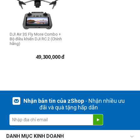
DJI Air 3S Fly More Combo +
Bộ điều khiển DJI RC 2 (Chính
hãng)
49,300,000
đ
Nhận bản tin của zShop
- Nhận nhiều ưu
đãi và quà tặng hấp dẫn
DANH MỤC KINH DOANH