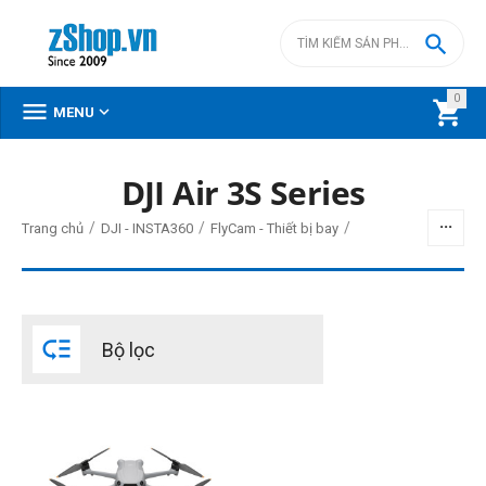

0



MENU
DJI Air 3S Series
BỘ LỌC
/
/
/
Trang chủ
DJI - INSTA360
FlyCam - Thiết bị bay
Giá
đ
–
đ

Bộ lọc
49300000
đ
49300000
đ